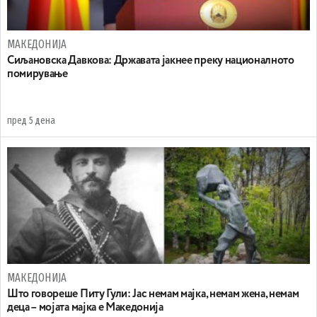
МАКЕДОНИЈА
Сиљановска Давкова: Државата јакнее преку националното
помирување
пред 5 дена
МАКЕДОНИЈА
Што говореше Питу Гули: Јас немам мајка, немам жена, немам
деца – мојата мајка е Македонија