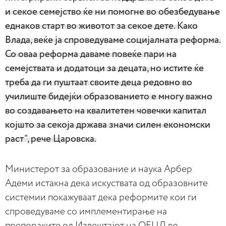
и секое семејство ќе ни помогне во обезбедување
еднаков старт во животот за секое дете. Како
Влада, веќе ја спроведуваме социјалната реформа.
Со оваа реформа даваме повеќе пари на
семејствата и додатоци за децата, но истите ќе
треба да ги пуштаат своите деца редовно во
училиште бидејќи образованието е многу важно
во создавањето на квалитетен човечки капитал
којшто за секоја држава значи силен економски
раст“, рече Царовска.
Министерот за образование и наука Арбер
Адеми истакна дека искуствата од образовните
системии покажуваат дека реформите кои ги
спроведуваме со имплементирање на
препораките од Извештајот на ОЕЦД во