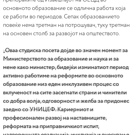
основното образование се одлична работа која
се работи во периодов. Сепак образованието
повеќе нема третман на потрошувач, туку третман
на основен столб за развојот на општеството.
„Оваа студиска посета дојде во значен момент за
Министерството за образование и наука и за
мене како министер, бидејќи изминатиот период
активно работиме на реформите во основното
образование низ еден инклузивен процес со
вклученост на сите засегнати страни и чинители
со добра волја, одговорност и желба за придонес
заедно со УНИЦЕФ. Кариерниот и
професионален развој на наставниците,
реформата на приправничкиот испит,
надворешната евалуација, инклузија и внесување