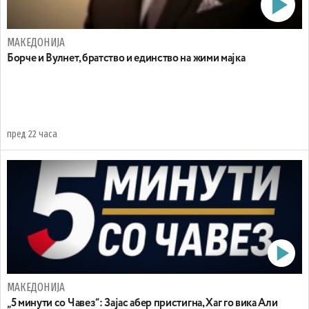
МАКЕДОНИЈА
Борче и Вулнет, братство и единство на жими мајка
пред 22 часа
МАКЕДОНИЈА
„5 минути со Чавез“: Зајас абер пристигна, Хаг го вика Али