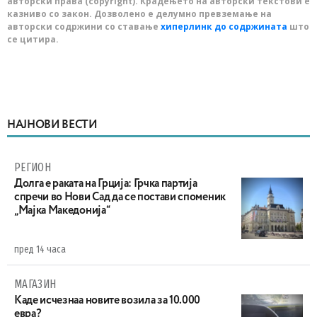
авторски права (copyright). Крадењето на авторски текстови е
казниво со закон. Дозволено е делумно превземање на
авторски содржини со ставање
хиперлинк до содржината
што
се цитира.
НАЈНОВИ ВЕСТИ
РЕГИОН
Долга е раката на Грција: Грчка партија
спречи во Нови Сад да се постави споменик
„Мајка Македонија“
пред 14 часа
МАГАЗИН
Каде исчезнаа новите возила за 10.000
евра?