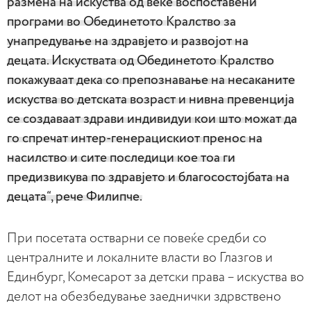
размена на искуства од веќе воспоставени
програми во Обединетото Кралство за
унапредување на здравјето и развојот на
децата. Искуствата од Обединетото Кралство
покажуваат дека со препознавање на несаканите
искуства во детската возраст и нивна превенција
се создаваат здрави индивидуи кои што можат да
го спречат интер-генерацискиот пренос на
насилство и сите последици кое тоа ги
предизвикува по здравјето и благосостојбата на
децата“, рече Филипче.
При посетата остварни се повеќе средби со
централните и локалните власти во Глазгов и
Единбург, Комесарот за детски права – искуства во
делот на обезбедување заеднички здрвствено