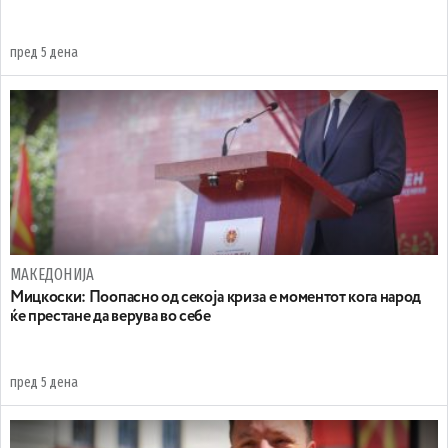
пред 5 дена
МАКЕДОНИЈА
Мицкоски: Поопасно од секоја криза е моментот кога народ
ќе престане да верува во себе
пред 5 дена