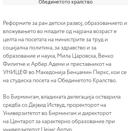
Реформите за ран детски развој, образованието и
вложувањето во младите од најрана возраст е
целта на посетата на министрите за труд и
социјална политика, за здравство и за
образование и наука, Мила Царовска, Венко
Филипче и Арбер Адеми и преставникот на
УНИЦЕФ во Македонија Бенџамин Перкс, кои се
на студиска посета на Обединетото Кралство.
Во Бирмингам, владината делегација остварила
средба со Дејвид Иствуд, проректорот на
Универзитетот во Бирмингам и директорот
на Центарот за карактерно образование при
универзитетот Џејмс Артур.