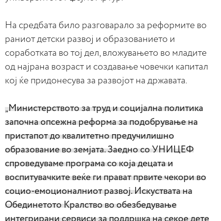
На средбата било разговарало за реформите во
раниот детски развој и образованието и
соработката во тој дел, вложувањето во младите
од најрана возраст и создавање човечки капитал
кој ќе придонесува за развојот на државата.
„Министерството за труд и социјална политика
започна опсежна реформа за подобрување на
пристапот до квалитетно предучилишно
образование во земјата. Заедно со УНИЦЕФ
спроведуваме програма со која децата и
воспитувачките веќе ги прават првите чекори во
социо-емоционалниот развој. Искуствата на
Обединетото Кралство во обезбедување
интегрирани сервиси за поддршка на секое дете