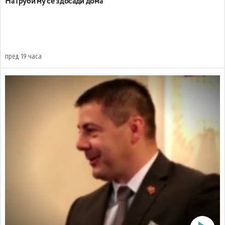
На Груби му се здосади дома
пред 19 часа