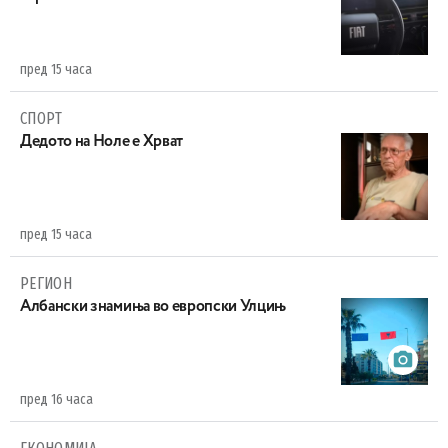
пред 15 часа
СПОРТ
Дедото на Ноле е Хрват
пред 15 часа
РЕГИОН
Aлбански знамиња во европски Улцињ
пред 16 часа