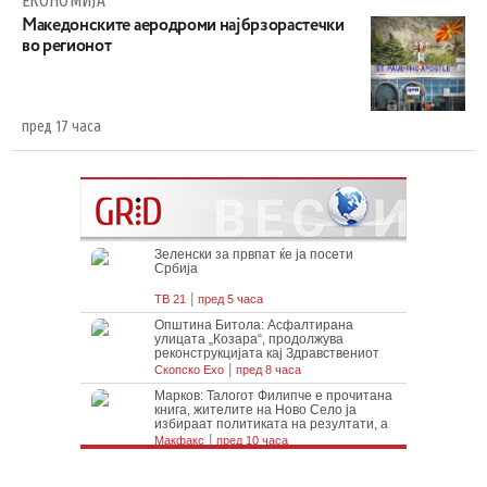
ЕКОНОМИЈА
Maкедонските аеродроми најбрзорастечки
во регионот
пред 17 часа