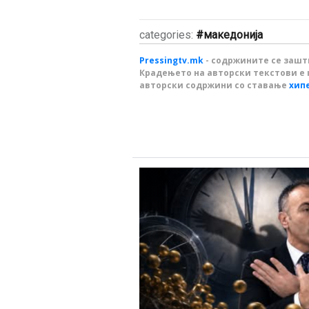
categories:
македонија
Pressingtv.mk
- содржините се зашти
Крадењето на авторски текстови е 
авторски содржини со ставање
хип