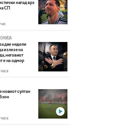
истички напад врз
на СП
 час
ОНИЈА
за две недели
а излезе на
да, неговиот
т е на одмор
 часа
е новиот султан
абзон
 часа