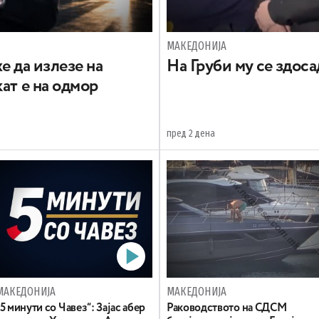
МАКЕДОНИЈА
е да излезе на
На Груби му се здос
ат е на одмор
пред 2 дена
МАКЕДОНИЈА
МАКЕДОНИЈА
„5 минути со Чавез“: Зајас абер
Раководството на СДСМ