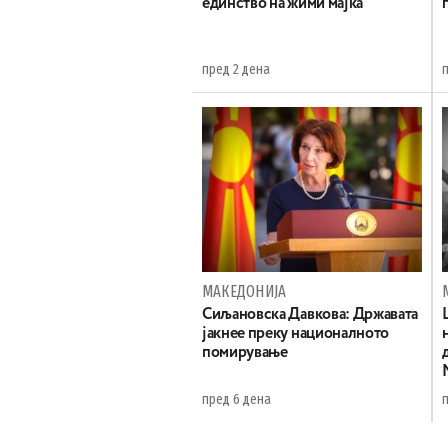
единство на жими мајка
пред 2 дена
МАКЕДОНИЈА
Сиљановска Давкова: Државата
јакнее преку националното
помирување
пред 6 дена