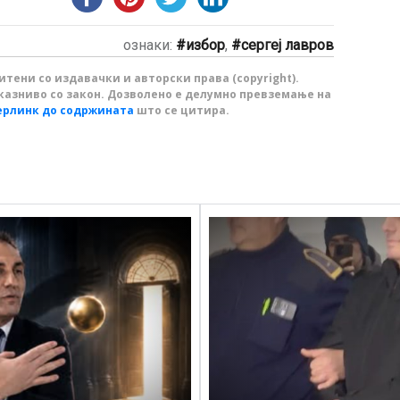
ознаки:
избор
,
сергеј лавров
тени со издавачки и авторски права (copyright).
казниво со закон. Дозволено е делумно превземање на
ерлинк до содржината
што се цитира.