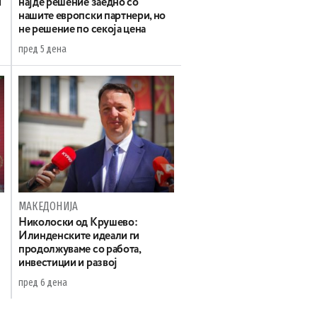
и
најде решение заедно со
нашите европски партнери, но
не решение по секоја цена
пред 5 дена
МАКЕДОНИЈА
а
Николоски од Крушево:
Илинденските идеали ги
продолжуваме со работа,
инвестиции и развој
пред 6 дена