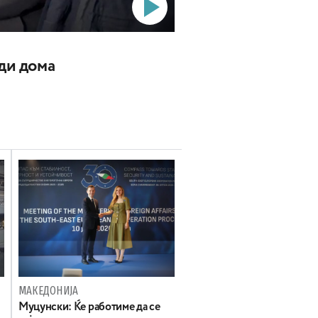
ади дома
МАКЕДОНИЈА
Муцунски: Ќе работиме да се