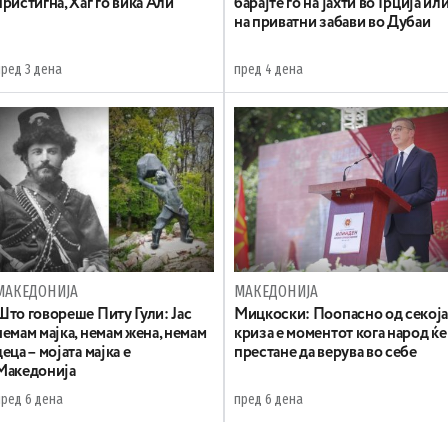
пристигна, Хаг го вика Али
барајте го на јахти во Грција ил
на приватни забави во Дубаи
пред 3 дена
пред 4 дена
МАКЕДОНИЈА
МАКЕДОНИЈА
Што говореше Питу Гули: Јас
Мицкоски: Поопасно од секој
немам мајка, немам жена, немам
криза е моментот кога народ ќе
деца – мојата мајка е
престане да верува во себе
Македонија
пред 6 дена
пред 6 дена