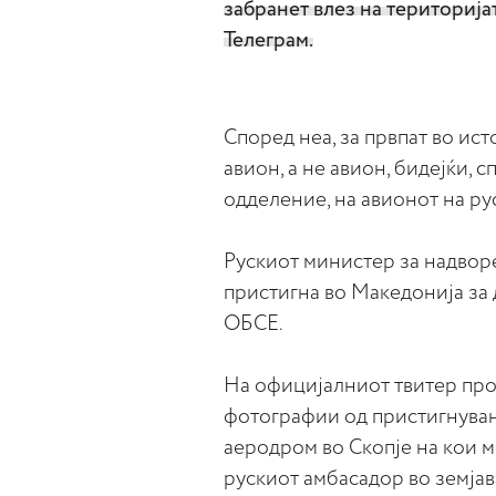
забранет влез на територија
Телеграм.
Според неа, за првпат во ис
авион, а не авион, бидејќи,
одделение, на авионот на р
Рускиот министер за надвор
пристигна во Македонија за 
ОБСЕ.
На официјалниот твитер про
фотографии од пристигнува
аеродром во Скопје на кои м
рускиот амбасадор во земјав