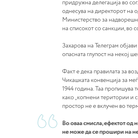
придружна делегација во сог
однесува на директорот на 
Министерство за надворешни 
на списокот со санкции, во с
Захарова на Телеграм објави 
опасната глупост на некој ше
Факт е дека правилата за во
Чикашката конвенција за ме
1944 година. Таа пропишува 
како „копнени територии и 
простор не е вклучен во тер
Во оваа смисла, ефектот од 
не може да се прошири на не