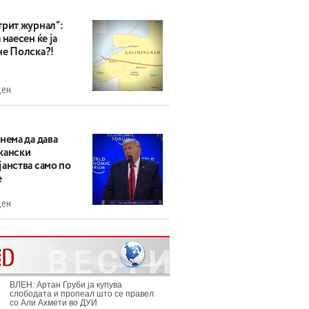
трит журнал“:
 наесен ќе ја
не Полска?!
ден
нема да дава
кански
анства само по
е
ден