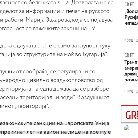
ласност со белешката <…>. Дозволата не се
СВЕТ
одделот за информации и печат на руското
„Волс
Русија
работи, Марија Захарова, која се појавува
напад
огласност со важечките закони на ЕУ“.
пред 1 
дека одлуката „…Не е само за глупост, туку
гаџија во структурите на моќ во Бугарија“.
СВЕТ
Трамп 
амери
здушниот сообраќај се регулирани со
државј
ѓународно цивилно воздухопловство од
раѓањ
територијата на една држава да се разбере
пред 1 
соседни територијални води“. Воздушниот
минот „територија“.
незаконските санкции на Европската Унија
прекинат лет на авион на лице на кое му е