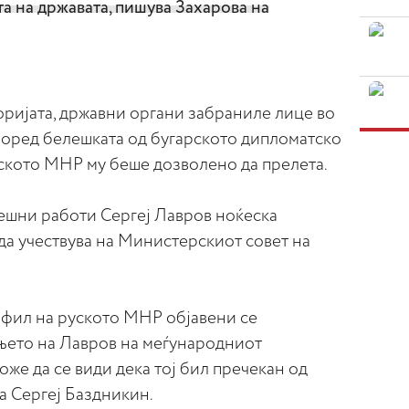
та на државата, пишува Захарова на
торијата, државни органи забраниле лице во
 според белешката од бугарското дипломатско
уското МНР му беше дозволено да прелета.
ешни работи Сергеј Лавров ноќеска
да учествува на Министерскиот совет на
фил на руското МНР објавени се
њето на Лавров на меѓународниот
оже да се види дека тој бил пречекан од
а Сергеј Баздникин.