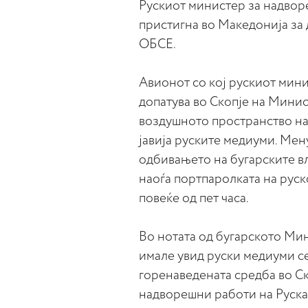
Рускиот министер за надвор
пристигна во Македонија за 
ОБСЕ.
Авионот со кој рускиот мин
допатува во Скопје на Минис
воздушното пространство на Т
јавија руските медиуми. Мен
одбивањето на бугарските вл
наоѓа портпаролката на руск
повеќе од пет часа.
Во нотата од бугарското Мин
имале увид руски медиуми се
горенаведената средба во Ск
надворешни работи на Руска