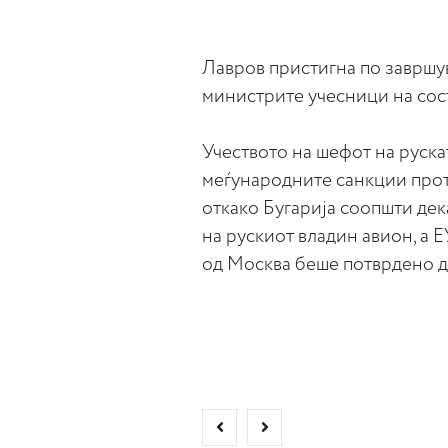
Лавров пристигна по завршу
министрите учесници на сос
Учеството на шефот на руск
меѓународните санкции проти
откако Бугарија соопшти дек
на рускиот владин авион, а Е
од Москва беше потврдено де