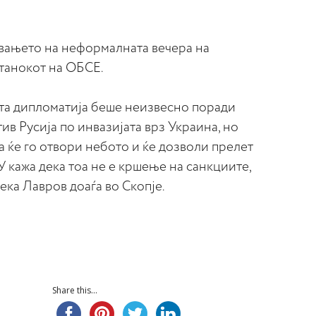
вањето на неформалната вечера на
танокот на ОБСЕ.
ата дипломатија беше неизвесно поради
в Русија по инвазијата врз Украина, но
а ќе го отвори небото и ќе дозволи прелет
У кажа дека тоа не е кршење на санкциите,
ка Лавров доаѓа во Скопје.
Share this...