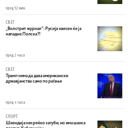
пред 52 мин.
СВЕТ
„Волстрит журнал“: Русија наесен ќе ја
нападне Полска?!
пред 2 часа
СВЕТ
Трамп нема да дава американски
државјанства само по раѓање
пред 4 часа
СПОРТ
Шкендија несреќно загуби, но има шанса