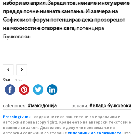
избори во април. Заради тоа, немаме многу време
пред да почне нивната кампања. И завчера на
Софискиот форум потенцирав дека прозорецот
на можности е отворен сега,
потенцира
Бучковски.
Share this...
categories:
македонија
ознаки:
владо бучковски
Pressingtv.mk
- содржините се заштитени со издавачки и
авторски права (copyright). Крадењето на авторски текстови е
казниво со закон. Дозволено е делумно превземање на
авторски содржини со ставање
хиперлинк до содржината
што