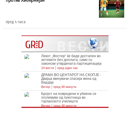
против Хибернијан
пред 4 часа