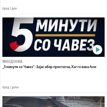
пред 1 ден
МАКЕДОНИЈА
„5 минути со Чавез“: Зајас абер пристигна, Хаг го вика Али
пред 2 дена