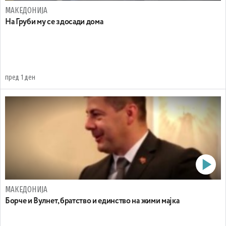
МАКЕДОНИЈА
На Груби му се здосади дома
пред 1 ден
МАКЕДОНИЈА
Борче и Вулнет, братство и единство на жими мајка