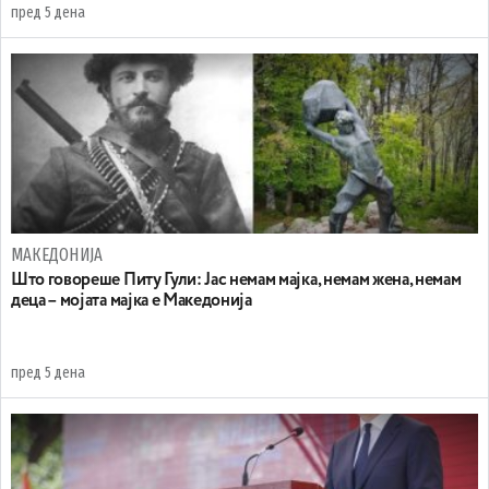
пред 5 дена
МАКЕДОНИЈА
Што говореше Питу Гули: Јас немам мајка, немам жена, немам
деца – мојата мајка е Македонија
пред 5 дена