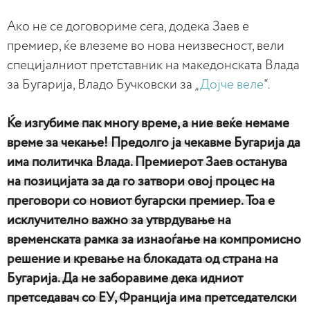
Ако не се договориме сега, додека Заев е
премиер, ќе влеземе во нова неизвесност, вели
специјалниот претставник на македонската Влада
за Бугарија, Владо Бучковски за „
Дојче веле
“.
Ќе изгубиме пак многу време, а ние веќе немаме
време за чекање! Предолго ја чекавме Бугарија да
има политичка Влада. Премиерот Заев останува
на позицијата за да го затвори овој процес на
преговори со новиот бугарски премиер. Тоа е
исклучително важно за утврдување на
временската рамка за изнаоѓање на компромисно
решение и кревање на блокадата од страна на
Бугарија. Да не заборавиме дека идниот
претседавач со ЕУ, Франција има претседателски