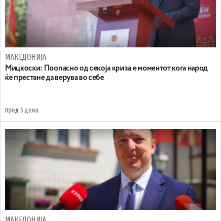
МАКЕДОНИЈА
Мицкоски: Поопасно од секоја криза е моментот кога народ
ќе престане да верува во себе
пред 5 дена
МАКЕДОНИЈА