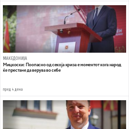
МАКЕДОНИЈА
Мицкоски: Поопасно од секоја криза е моментот кога народ
ќе престане да верува во себе
пред 4 дена