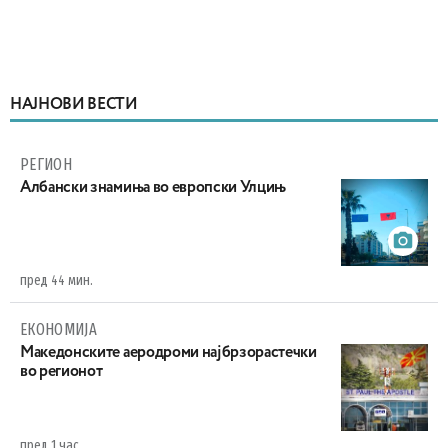
НАЈНОВИ ВЕСТИ
РЕГИОН
Aлбански знамиња во европски Улцињ
пред 44 мин.
ЕКОНОМИЈА
Maкедонските аеродроми најбрзорастечки
во регионот
пред 1 час