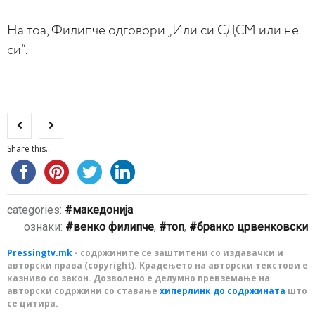
На тоа, Филипче одговори „Или си СДСМ или не
си“.
Share this...
categories:
македонија
ознаки:
венко филипче
,
топ
,
бранко црвенковски
Pressingtv.mk
- содржините се заштитени со издавачки и
авторски права (copyright). Крадењето на авторски текстови е
казниво со закон. Дозволено е делумно превземање на
авторски содржини со ставање
хиперлинк до содржината
што
се цитира.