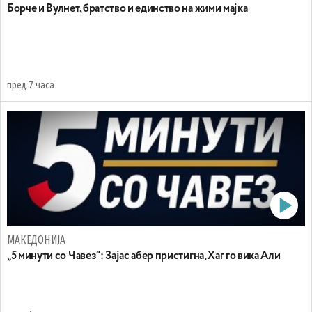
Борче и Вулнет, братство и единство на жими мајка
пред 7 часа
МАКЕДОНИЈА
„5 минути со Чавез“: Зајас абер пристигна, Хаг го вика Али