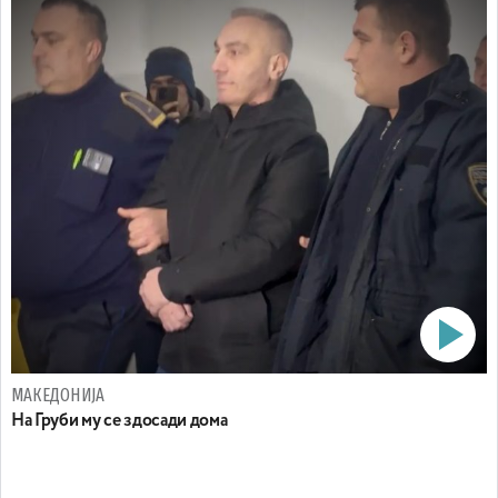
МАКЕДОНИЈА
На Груби му се здосади дома