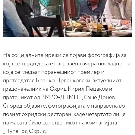
На социјалните мрежи се појави фотографија за
која се тврди дека е направена вчера попладне, на
која се гледаат поранешниот премиер и
претседател Бранко Црвенковски, актуелниот
градоначалник на Охрид Кирил Пецаков и
пратеникот од ВМРО-ДПМНЕ, Саше Донев.
Според објавите, фотографијата е направена во
познат охридски ресторан, каде четвртото лице
на масата било сопственикот на компанијата
„Пупе“ од Охрид.