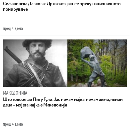
Сиљановска Давкова: Државата јакнее преку националното
помирување
пред 4 дена
МАКЕДОНИЈА
Што говореше Питу Гули: Јас немам мајка, немам жена, немам
деца – мојата мајка е Македонија
пред 4 дена