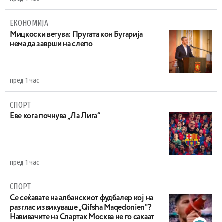
ЕКОНОМИЈА
Mицкоски ветува: Пругата кон Бугарија
нема да заврши на слепо
пред 1 час
СПОРТ
Еве кога почнува „Ла Лига“
пред 1 час
СПОРТ
Се сеќавате на албанскиот фудбалер кој на
разглас извикуваше „Qifsha Maqedonien“?
Навивачите на Спартак Москва не го сакаат