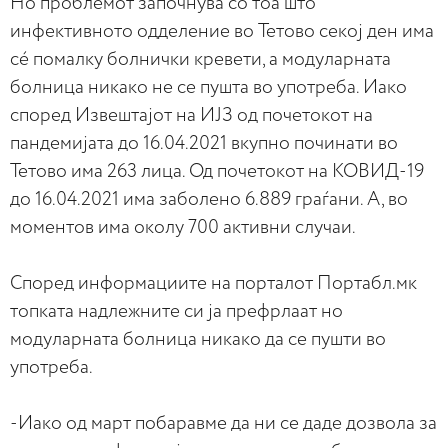
Но проблемот започнува со тоа што
инфективното одделение во Тетово секој ден има
сé помалку болнички кревети, а модуларната
болница никако не се пушта во употреба. Иако
според Извештајот на ИЈЗ од почетокот на
пандемијата до 16.04.2021 вкупно починати во
Тетово има 263 лица. Од почетокот на КОВИД-19
до 16.04.2021 има заболено 6.889 граѓани. А, во
моментов има околу 700 активни случаи.
Според информациите на порталот Портабл.мк
топката надлежните си ја префрлаат но
модуларната болница никако да се пушти во
употреба.
-Иако од март побаравме да ни се даде дозвола за