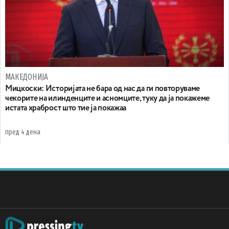
МАКЕДОНИЈА
Мицкоски: Историјата не бара од нас да ги повторуваме
чекорите на илинденците и асномците, туку да ја покажеме
истата храброст што тие ја покажаа
пред 4 дена