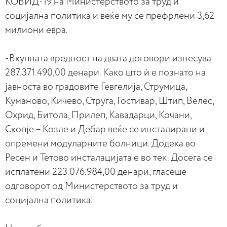
КОВИД-19 на Министерството за труд и
социјална политика и веќе му се префрлени 3,62
милиони евра.
-Вкупната вредност на двата договори изнесува
287.371.490,00 денари. Како што ѝ е познато на
јавноста во градовите Гевгелија, Струмица,
Куманово, Кичево, Струга, Гостивар, Штип, Велес,
Охрид, Битола, Прилеп, Кавадарци, Кочани,
Скопје – Козле и Дебар веќе се инсталирани и
опремени модуларните болници. Додека во
Ресен и Тетово инсталацијата е во тек. Досега се
исплатени 223.076.984,00 денари, гласеше
одговорот од Министерството за труд и
социјална политика.