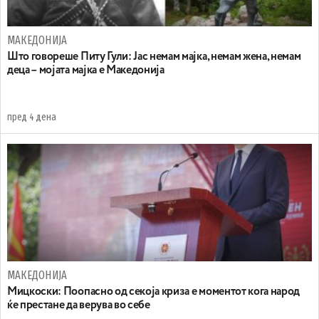
МАКЕДОНИЈА
Што говореше Питу Гули: Јас немам мајка, немам жена, немам
деца – мојата мајка е Македонија
пред 4 дена
МАКЕДОНИЈА
Мицкоски: Поопасно од секоја криза е моментот кога народ
ќе престане да верува во себе