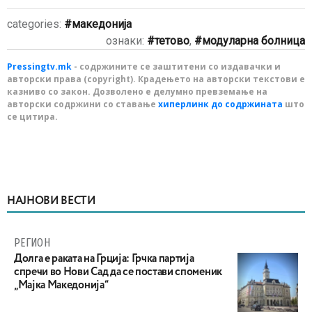
categories:
македонија
ознаки:
тетово
,
модуларна болница
Pressingtv.mk
- содржините се заштитени со издавачки и
авторски права (copyright). Крадењето на авторски текстови е
казниво со закон. Дозволено е делумно превземање на
авторски содржини со ставање
хиперлинк до содржината
што
се цитира.
НАЈНОВИ ВЕСТИ
РЕГИОН
Долга е раката на Грција: Грчка партија
спречи во Нови Сад да се постави споменик
„Мајка Македонија“