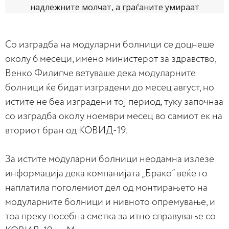
Со изградба на модуларни болници се доцнеше
околу 6 месеци, имено министерот за здравство,
Венко Филипче ветуваше дека модуларните
болници ќе бидат изградени до месец август, но
истите не беа изградени тој период, туку започнаа
со изградба околу ноември месец во самиот ек на
вториот бран од КОВИД-19.
За истите модуларни болници неодамна излезе
информација дека компанијата „Брако“ веќе го
наплатила поголемиот дел од монтирањето на
модуларните болници и нивното опремување, и
тоа преку посебна сметка за итно справување со