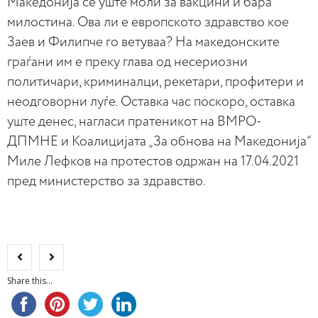
Македонија се уште моли за вакцини и бара
милостина. Ова ли е европското здравство кое
Заев и Филипче го ветуваа? На македонските
граѓани им е преку глава од несериозни
политичари, криминалци, рекетари, профитери и
неодговорни луѓе. Оставка час поскоро, оставка
уште денес, нагласи пратеникот на ВМРО-
ДПМНЕ и Коалицијата „За обнова на Македонија“
Миле Лефков на протестов одржан на 17.04.2021
пред министерство за здравство.
Share this...