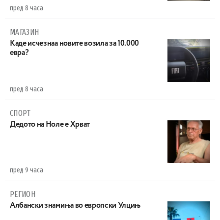
пред 8 часа
МАГАЗИН
Каде исчезнаа новите возила за 10.000
евра?
пред 8 часа
СПОРТ
Дедото на Ноле е Хрват
пред 9 часа
РЕГИОН
Aлбански знамиња во европски Улцињ