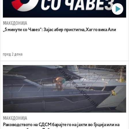
МАКЕДОНИЈА
„5 минути со Чавез“: Зајас абер пристигна, Хаг го вика Али
пред 2 дена
МАКЕДОНИЈА
Раководството на СДСМ барајте го на јахти во Грција или на