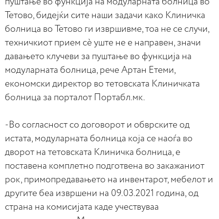
пуштање во функција на модуларната болница во
Тетово, бидејќи сите наши задачи како Клиничка
болница во Тетово ги извршивме, тоа не се случи,
техничкиот прием сè уште не е направен, значи
давањето клучеви за пуштање во функција на
модуларната болница, рече Артан Етеми,
економски директор во тетовската Клиничката
болница за порталот Портабл.мк.
-Во согласност со договорот и обврските од
истата, модуларната болница која се наоѓа во
дворот на тетовската Клиничка болница, е
поставена комплетно подготвена во закажаниот
рок, примопредавањето на инвентарот, мебелот и
другите беа извршени на 09.03.2021 година, од
страна на комисијата каде учествуваа