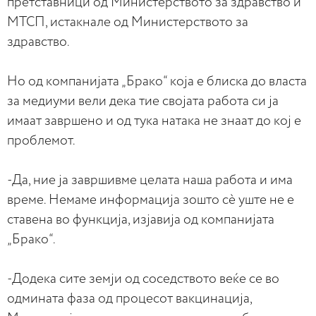
претставници од Министерството за здравство и
МТСП, истакнале од Министерството за
здравство.
Но од компанијата „Брако“ која е блиска до власта
за медиуми вели дека тие својата работа си ја
имаат завршено и од тука натака не знаат до кој е
проблемот.
-Да, ние ја завршивме целата наша работа и има
време. Немаме информација зошто сè уште не е
ставена во функција, изјавија од компанијата
„Брако“.
-Додека сите земји од соседството веќе се во
одмината фаза од процесот вакцинација,