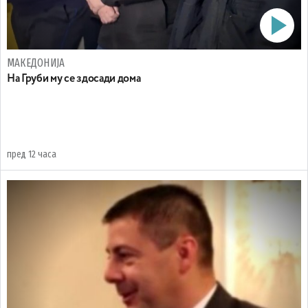
МАКЕДОНИЈА
На Груби му се здосади дома
пред 12 часа