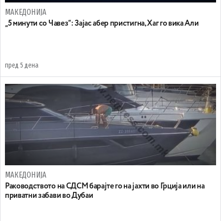
МАКЕДОНИЈА
„5 минути со Чавез“: Зајас абер пристигна, Хаг го вика Али
пред 5 дена
МАКЕДОНИЈА
Раководството на СДСМ барајте го на јахти во Грција или на
приватни забави во Дубаи