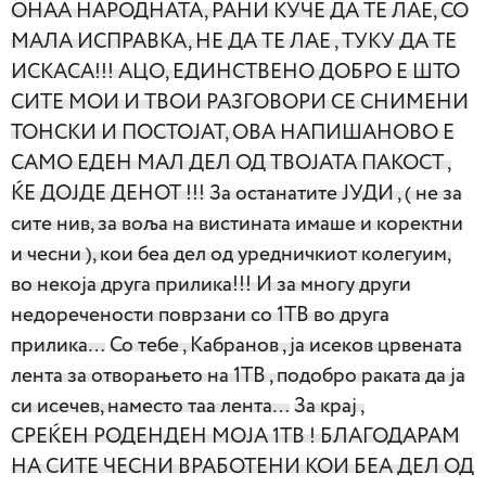
ОНАА НАРОДНАТА, РАНИ КУЧЕ ДА ТЕ ЛАЕ, СО
МАЛА ИСПРАВКА, НЕ ДА ТЕ ЛАЕ , ТУКУ ДА ТЕ
ИСКАСА!!! АЦО, ЕДИНСТВЕНО ДОБРО Е ШТО
СИТЕ МОИ И ТВОИ РАЗГОВОРИ СЕ СНИМЕНИ
ТОНСКИ И ПОСТОЈАТ, ОВА НАПИШАНОВО Е
САМО ЕДЕН МАЛ ДЕЛ ОД ТВОЈАТА ПАКОСТ ,
ЌЕ ДОЈДЕ ДЕНОТ !!!
За останатите ЈУДИ , ( не за
сите нив, за воља на вистината имаше и коректни
и чесни ), кои беа дел од уредничкиот колегуим,
во некоја друга прилика!!! И за многу други
недоречености поврзани со 1ТВ во друга
прилика…
Со тебе , Кабранов , ја исеков црвената
лента за отворањето на 1ТВ , подобро раката да ја
си исечев, наместо таа лента…
За крај ,
СРЕЌЕН РОДЕНДЕН МОЈА 1ТВ ! БЛАГОДАРАМ
НА СИТЕ ЧЕСНИ ВРАБОТЕНИ КОИ БЕА ДЕЛ ОД