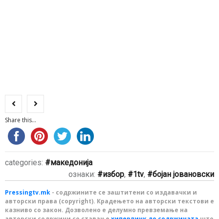
Share this...
categories:
македонија
ознаки:
избор
,
1tv
,
бојан јовановски
Pressingtv.mk
- содржините се заштитени со издавачки и
авторски права (copyright). Крадењето на авторски текстови е
казниво со закон. Дозволено е делумно превземање на
авторски содржини со ставање
хиперлинк до содржината
што