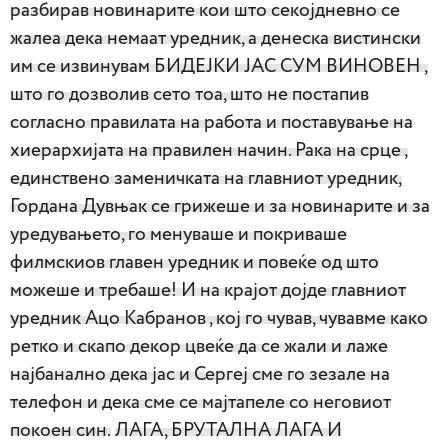
разбирав новинарите кои што секојдневно се
жалеа дека немаат уредник, а денеска вистински
им се извинувам БИДЕЈКИ ЈАС СУМ ВИНОВЕН ,
што го дозволив сето тоа, што не постапив
согласно правилата на работа и поставување на
хиерархијата на правилен начин. Рака на срце ,
единствено заменичката на главниот уредник,
Гордана Дувњак се грижеше и за новинарите и за
уредувањето, го менуваше и покриваше
филмскиов главен уредник и повеќе од што
можеше и требаше! И на крајот дојде главниот
уредник Ацо Кабранов , кој го чував, чувавме како
ретко и скапо декор цвеќе да се жали и лаже
најбанално дека јас и Сергеј сме го зезале на
телефон и дека сме се мајтапеле со неговиот
покоен син.
ЛАГА, БРУТАЛНА ЛАГА И