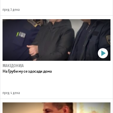
пред 3 дена
МАКЕДОНИЈА
На Груби му се здосади дома
пред 4 дена