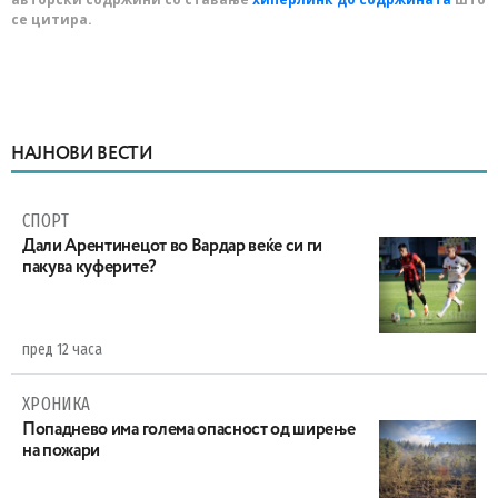
се цитира.
НАЈНОВИ ВЕСТИ
СПОРТ
Дали Арентинецот во Вардар веќе си ги
пакува куферите?
пред 12 часа
ХРОНИКА
Попаднево има голема опасност од ширење
на пожари