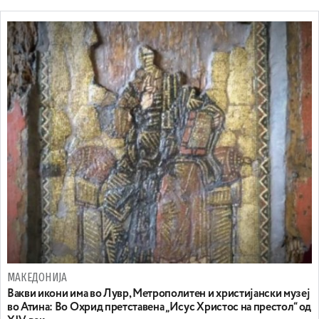
МАКЕДОНИЈА
Вакви икони има во Лувр, Метрополитен и христијански музеј
во Атина: Во Охрид претставена „Исус Христос на престол“ од