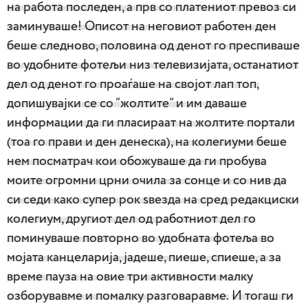
на работа последен, а прв со платениот превоз си
заминуваше! Описот на неговиот работен ден
беше следново, половина од денот го преспиваше
во удобните фотељи низ телевизијата, останатиот
дел од денот го проаѓаше на својот лап топ,
допишувајки се со “жолтите” и им даваше
информации да ги пласираат на жолтите портали
(тоа го прави и ден денеска), на колегиуми беше
нем посматрач кои обожуваше да ги пробува
моите огромни црни очила за сонце и со нив да
си седи како супер рок ѕвезда на сред редакциски
колегиум, другиот дел од работниот дел го
поминуваше повторно во удобната фотеља во
мојата канцеларија, јадеше, пиеше, спиеше, а за
време пауза на овие три активности малку
озборувавме и помалку разговаравме.
И тогаш ги