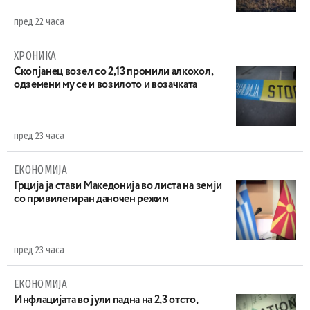
пред 22 часа
ХРОНИКА
Скопјанец возел со 2,13 промили алкохол,
одземени му се и возилото и возачката
пред 23 часа
ЕКОНОМИЈА
Грција ја стави Македонија во листа на земји
со привилегиран даночен режим
пред 23 часа
ЕКОНОМИЈА
Инфлацијата во јули падна на 2,3 отсто,