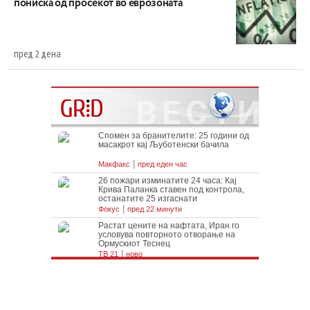
пониска од просекот во еврозоната
пред 2 дена