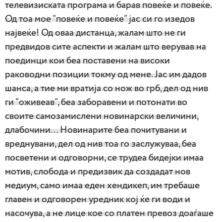
телевизиската програма и барав повеќе и повеќе.
Од тоа мое “повеќе и повеќе” јас си го изедов
највеќе!
Од оваа дистанца, жалам што не ги
предвидов сите аспекти и жалам што верував на
поединци кои беа поставени на високи
раководни позиции токму од мене. Јас им дадов
шанса, а тие ми вратија со нож во грб, дел од нив
ги “оживеав”, беа заборавени и потонати во
своите самозамислени новинарски величини,
длабочини… Новинарите беа почитувани и
вреднувани, дел од нив тоа го заслужуваа, беа
посветени и одговорни, се трудеа бидејки имаа
мотив, слобода и предизвик да создадат нов
медиум, само имаа еден хендикеп, им требаше
главен и одговорен уредник кој ќе ги води и
насочува, а не лице кое со платен превоз доаѓаше