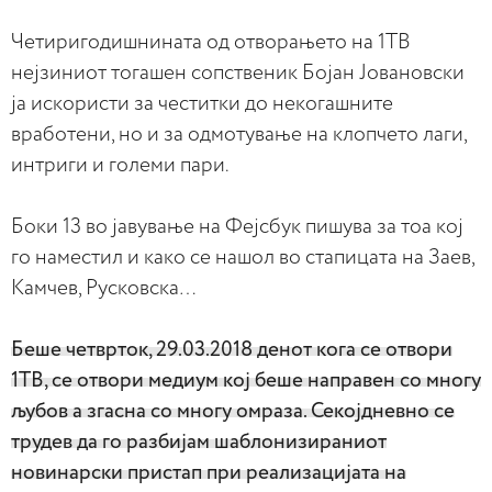
Четиригодишнината од отворањето на 1ТВ
нејзиниот тогашен сопственик Бојан Јовановски
ја искористи за честитки до некогашните
вработени, но и за одмотување на клопчето лаги,
интриги и големи пари.
Боки 13 во јавување на Фејсбук пишува за тоа кој
го наместил и како се нашол во стапицата на Заев,
Камчев, Русковска…
Беше четврток, 29.03.2018 денот кога се отвори
1ТВ, се отвори медиум кој беше направен со многу
љубов а згасна со многу омраза. Секојдневно се
трудев да го разбијам шаблонизираниот
новинарски пристап при реализацијата на