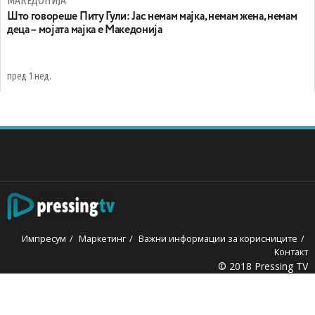
МАКЕДОНИЈА
Што говореше Питу Гули: Јас немам мајка, немам жена, немам
деца – мојата мајка е Македонија
пред 1 нед.
Импресум
Маркетинг
Важни информации за корисниците
Контакт
© 2018 Pressing TV
liganbet
jojobet
grandpashabet
betpark
casibom
iptv satın al
b