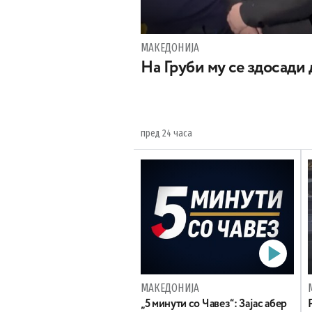
МАКЕДОНИЈА
На Груби му се здосади
пред 24 часа
МАКЕДОНИЈА
„5 минути со Чавез“: Зајас абер