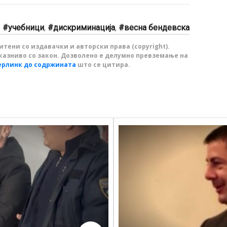
,
учебници
,
дискриминација
,
весна бендевска
тени со издавачки и авторски права (copyright).
казниво со закон. Дозволено е делумно превземање на
ерлинк до содржината
што се цитира.