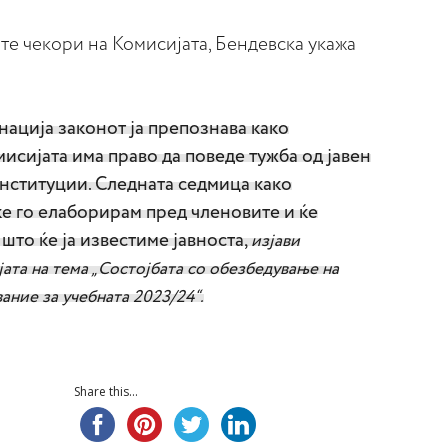
те чекори на Комисијата, Бендевска укажа
ација законот ја препознава како
мисијата има право да поведе тужба од јавен
нституции. Следната седмица како
ќе го елаборирам пред членовите и ќе
што ќе ја известиме јавноста,
изјави
ата на тема „Состојбата со обезбедување на
ние за учебната 2023/24“.
Share this...