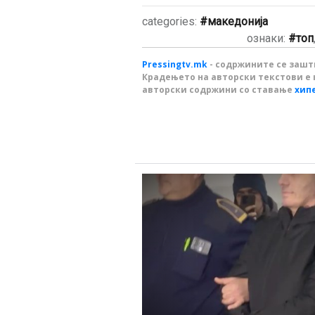
categories:
македонија
ознаки:
топ
Pressingtv.mk
- содржините се зашти
Крадењето на авторски текстови е 
авторски содржини со ставање
хип