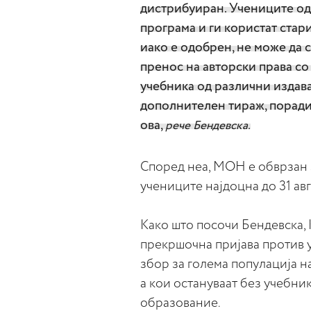
дистрибуиран. Учениците од 7
програма и ги користат стари
иако е одобрен, не може да
пренос на авторски права со
учебника од различни издав
дополнителен тираж, поради 
ова,
рече Бендевска.
Според неа, МОН е обврзан 
учениците најдоцна до 31 авгу
Како што посочи Бендевска, 
прекршочна пријава против 
збор за голема популација на
а кои остануваат без учебни
образование.