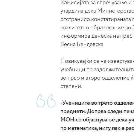
Комисијата за спречување и
утврдила дека Министерство
отстранило констатираната п
квалитетно образование до 3
информира денеска на прес-
Весна Бендевска.
Повикувајќи се на известува
учебници по задолжителните
во прво и второ одделение ќ
степени.
-Учениците во трето одделе
предмети. Допрва следи печ
МОН со објаснување дека уч
по математика, ниту пак е р