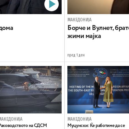
МАКЕДОНИЈА
 дома
Борче и Вулнет, брат
жими мајка
пред 1 ден
МАКЕДОНИЈА
МАКЕДОНИЈА
Раководството на СДСМ
Муцунски: Ќе работиме да се