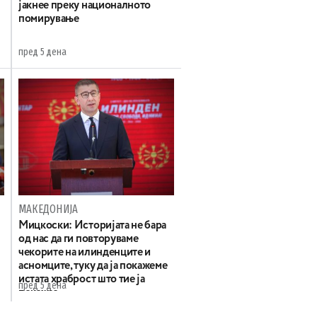
јакнее преку националното
помирување
пред 5 дена
МАКЕДОНИЈА
Мицкоски: Историјата не бара
од нас да ги повторуваме
чекорите на илинденците и
асномците, туку да ја покажеме
истата храброст што тие ја
пред 5 дена
покажаа