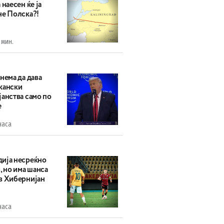
 наесен ќе ја
не Полска?!
 мин.
нема да дава
кански
анства само по
е
часа
ија несреќно
, но има шанса
в Хибернијан
часа