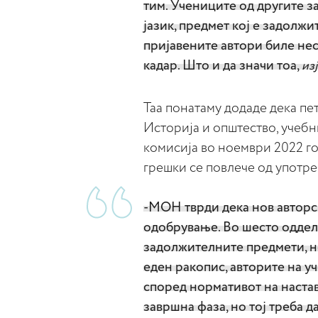
тим. Учениците од другите 
јазик, предмет кој е задолж
пријавените автори биле не
кадар. Што и да значи тоа,
из
Таа понатаму додаде дека п
Историја и општество, учеб
комисија во ноември 2022 го
грешки се повлече од употре
-МОН тврди дека нов авторск
одобрување. Во шесто оддел
задолжителните предмети, н
еден ракопис, авторите на у
според нормативот на настав
завршна фаза, но тој треба д