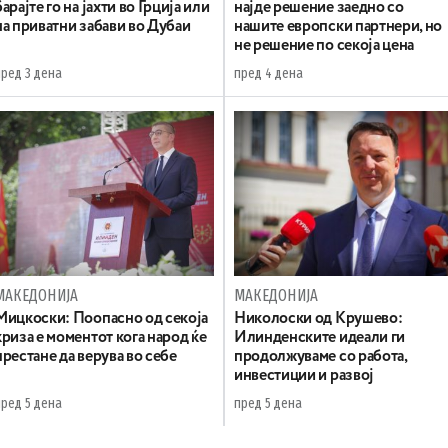
барајте го на јахти во Грција или
најде решение заедно со
на приватни забави во Дубаи
нашите европски партнери, но
не решение по секоја цена
пред 3 дена
пред 4 дена
МАКЕДОНИЈА
МАКЕДОНИЈА
Мицкоски: Поопасно од секоја
Николоски од Крушево:
криза е моментот кога народ ќе
Илинденските идеали ги
престане да верува во себе
продолжуваме со работа,
инвестиции и развој
пред 5 дена
пред 5 дена