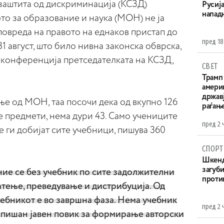
 заштита од дискриминација (КСЗД)
Русија
напад
то за образование и наука (МОН) не ја
овреда на правото на еднаков пристап до
пред 18
1 август, што било нивна законска обврска,
конференција претседателката на КСЗД,
СВЕТ
Трамп 
амери
државј
ње од МОН, таа посочи дека од вкупно 126
раѓањ
 предмети, нема дури 43. Само учениците
пред 2 
е ги добијат сите учебници, пишува 360
СПОРТ
Шкенд
загуби
ние се без учебник по сите задолжителни
проти
атење, преведување и дистрибуција. Од
ебникот е во завршна фаза. Нема учебник
пред 2 
аспишан јавен повик за формирање авторски