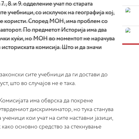
., 8. и 9. одделение учат по старата
те учебници, со исклучок на географија кој,
 се користи. Според МОН, има проблем со
 авторот. По предметот Историја има два
ачки куќи, но МОН во моментот не нарачува
историската комисија. Што и да значи
законски сите учебници да ги достави до
ст, што во случајов не е така.
Комисијата има обврска да покрене
утврдениот дискриминатор, но тука станува
 ученици кои учат на сите наставни јазици,
к како основно средство за стекнување