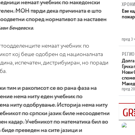
заедници немаат учебник по македонски
ХРОНИ
ителен. МОН тврди дека причината е што
Eве ка
пожар
соодветни според нормативот за наставен
јави Бендевска.
пред 3 
еттоодделенците немаат учебник по
РЕГИО
никот кој беше одобрен од националната
Долга 
дина, испечатен, дистрибуиран, но поради
Грчка 
ба.
Нови С
споме
Макед
и тим и ракописот се во рана фаза на
пред 20
ение нема ниту еден учебник по
ема ниту одобрување. Историја нема ниту
чебникот по српски јазик биле несоодветни
ен кадар. Учебникот по математика бил во
а биде преведен на сите јазици и