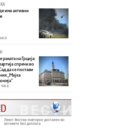
КА
де има активни
и
часа
Н
е раката на Грција:
партија спречи во
ад да се постави
ник „Мајка
онија“
 часа