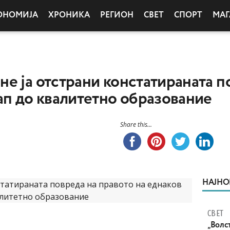
ОНОМИЈА
ХРОНИКА
РЕГИОН
СВЕТ
СПОРТ
МАГ
е ја отстрани констатираната п
ап до квалитетно образование
Share this...
НАЈНО
СВЕТ
„Волс