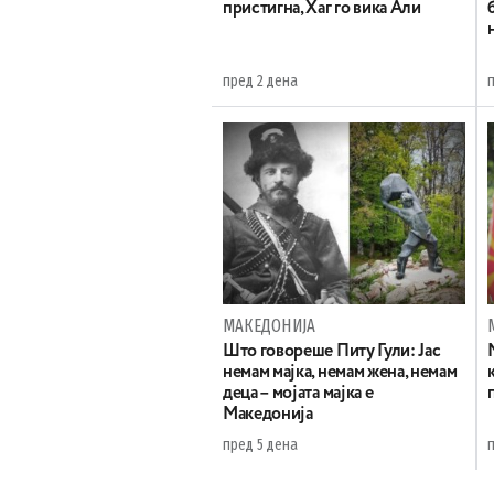
пристигна, Хаг го вика Али
пред 2 дена
МАКЕДОНИЈА
Што говореше Питу Гули: Јас
немам мајка, немам жена, немам
деца – мојата мајка е
Македонија
пред 5 дена