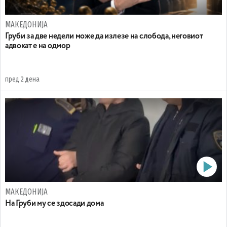
МАКЕДОНИЈА
Груби за две недели може да излезе на слобода, неговиот
адвокат е на одмор
пред 2 дена
МАКЕДОНИЈА
На Груби му се здосади дома