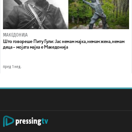
МАКЕДОНИЈА
Што говореше Питу Гули: Јас немам мајка, немам жена, немам
деца – мојата мајка е Македонија
пред 1 нед.