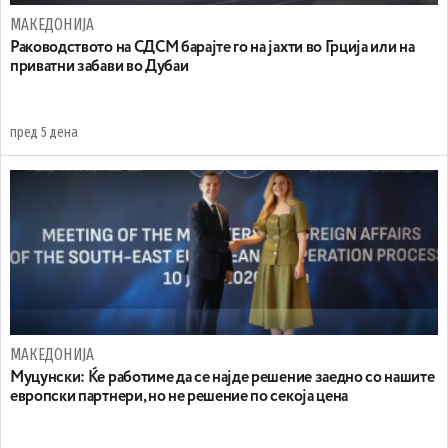
МАКЕДОНИЈА
Раководството на СДСМ барајте го на јахти во Грција или на
приватни забави во Дубаи
пред 5 дена
МАКЕДОНИЈА
Муцунски: Ќе работиме да се најде решение заедно со нашите
европски партнери, но не решение по секоја цена