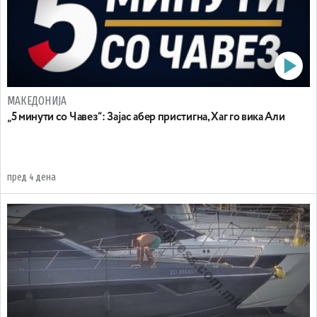
МАКЕДОНИЈА
„5 минути со Чавез“: Зајас абер пристигна, Хаг го вика Али
пред 4 дена