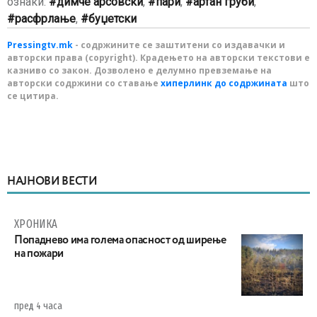
ознаки:
димче арсовски
,
пари
,
артан груби
,
расфрлање
,
буџетски
Pressingtv.mk
- содржините се заштитени со издавачки и
авторски права (copyright). Крадењето на авторски текстови е
казниво со закон. Дозволено е делумно превземање на
авторски содржини со ставање
хиперлинк до содржината
што
се цитира.
НАЈНОВИ ВЕСТИ
ХРОНИКА
Попаднево има голема опасност од ширење
на пожари
пред 4 часа