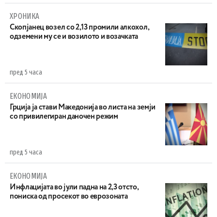
ХРОНИКА
Скопјанец возел со 2,13 промили алкохол,
одземени му се и возилото и возачката
пред 5 часа
ЕКОНОМИЈА
Грција ја стави Македонија во листа на земји
со привилегиран даночен режим
пред 5 часа
ЕКОНОМИЈА
Инфлацијата во јули падна на 2,3 отсто,
пониска од просекот во еврозоната