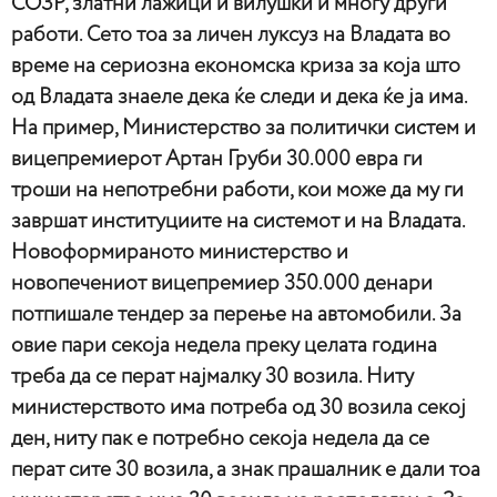
СОЗР, златни лажици и вилушки и многу други
работи. Сето тоа за личен луксуз на Владата во
време на сериозна економска криза за која што
од Владата знаеле дека ќе следи и дека ќе ја има.
На пример, Министерство за политички систем и
вицепремиерот Артан Груби 30.000 евра ги
троши на непотребни работи, кои може да му ги
завршат институциите на системот и на Владата.
Новоформираното министерство и
новопечениот вицепремиер 350.000 денари
потпишале тендер за перење на автомобили. За
овие пари секоја недела преку целата година
треба да се перат најмалку 30 возила. Ниту
министерството има потреба од 30 возила секој
ден, ниту пак е потребно секоја недела да се
перат сите 30 возила, а знак прашалник е дали тоа