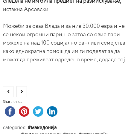
следела не им била предмет на размислување,
истакна Арсовски.
Можеби за оваа Влада и за нив 30.000 евра и не
се некои огромни пари, но затоа со овие пари
можеле на над 100 социјално ранливи семејства
како еднократна помош да им ги поделат за да
можат да преживеат одредено време, додаде тој.
Share this...
categories:
македонија