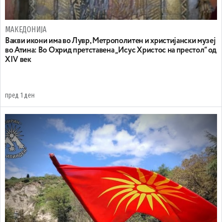
МАКЕДОНИЈА
Вакви икони има во Лувр, Метрополитен и христијански музеј
во Атина: Во Охрид претставена „Исус Христос на престол“ од
XIV век
пред 1 ден