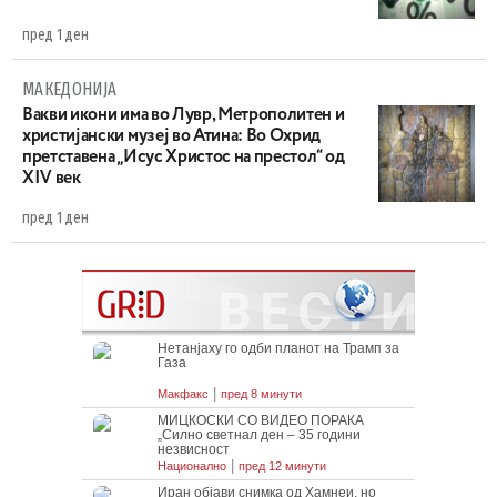
пред 1 ден
МАКЕДОНИЈА
Вакви икони има во Лувр, Метрополитен и
христијански музеј во Атина: Во Охрид
претставена „Исус Христос на престол“ од
XIV век
пред 1 ден