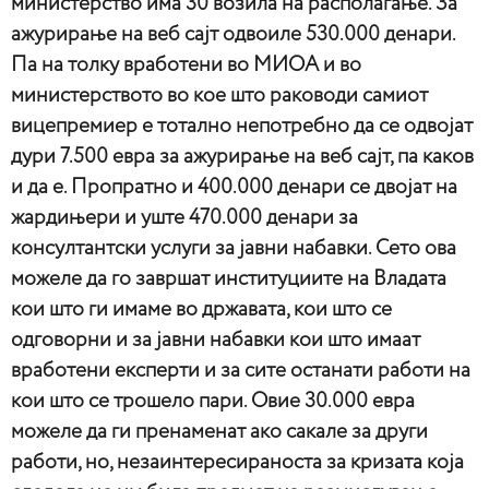
министерство има 30 возила на располагање. За
ажурирање на веб сајт одвоиле 530.000 денари.
Па на толку вработени во МИОА и во
министерството во кое што раководи самиот
вицепремиер е тотално непотребно да се одвојат
дури 7.500 евра за ажурирање на веб сајт, па каков
и да е. Пропратно и 400.000 денари се двојат на
жардињери и уште 470.000 денари за
консултантски услуги за јавни набавки. Сето ова
можеле да го завршат институциите на Владата
кои што ги имаме во државата, кои што се
одговорни и за јавни набавки кои што имаат
вработени експерти и за сите останати работи на
кои што се трошело пари. Овие 30.000 евра
можеле да ги пренаменат ако сакале за други
работи, но, незаинтересираноста за кризата која