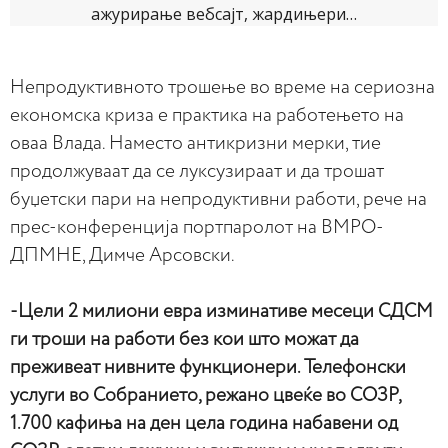
Непродуктивното трошење во време на сериозна
економска криза е практика на работењето на
оваа Влада. Наместо антикризни мерки, тие
продолжуваат да се луксузираат и да трошат
буџетски пари на непродуктивни работи, рече на
прес-конференција портпаролот на ВМРО-
ДПМНЕ, Димче Арсовски.
-Цели 2 милиони евра изминативе месеци СДСМ
ги троши на работи без кои што можат да
преживеат нивните функционери. Телефонски
услуги во Собранието, режано цвеќе во СОЗР,
1.700 кафиња на ден цела година набавени од