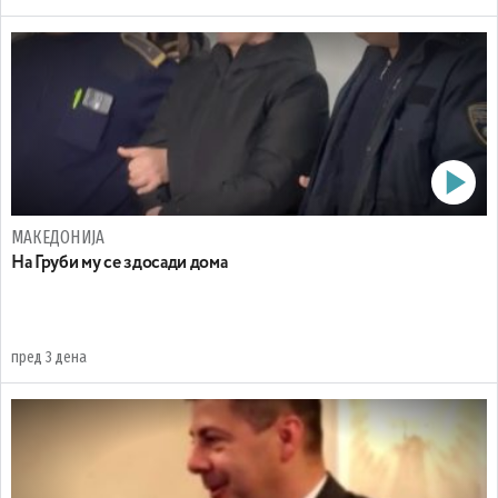
МАКЕДОНИЈА
На Груби му се здосади дома
пред 3 дена