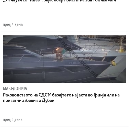
„5 минути со Чавез“: Зајас абер пристигна, Хаг го вика Али
пред 4 дена
МАКЕДОНИЈА
Раководството на СДСМ барајте го на јахти во Грција или на
приватни забави во Дубаи
пред 5 дена