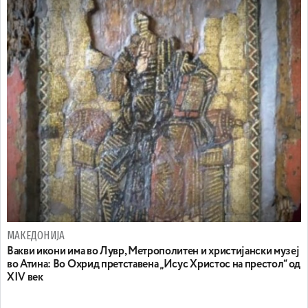
МАКЕДОНИЈА
Вакви икони има во Лувр, Метрополитен и христијански музеј
во Атина: Во Охрид претставена „Исус Христос на престол“ од
XIV век