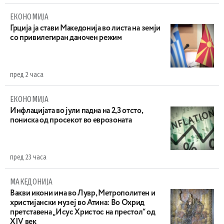
ЕКОНОМИЈА
Грција ја стави Македонија во листа на земји
со привилегиран даночен режим
пред 2 часа
ЕКОНОМИЈА
Инфлацијата во јули падна на 2,3 отсто,
пониска од просекот во еврозоната
пред 23 часа
МАКЕДОНИЈА
Вакви икони има во Лувр, Метрополитен и
христијански музеј во Атина: Во Охрид
претставена „Исус Христос на престол“ од
XIV век