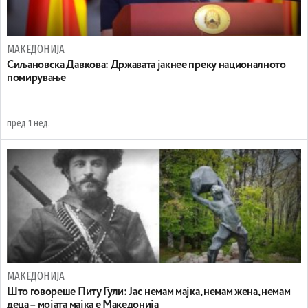
МАКЕДОНИЈА
Сиљановска Давкова: Државата јакнее преку националното
помирување
пред 1 нед.
МАКЕДОНИЈА
Што говореше Питу Гули: Јас немам мајка, немам жена, немам
деца – мојата мајка е Македонија