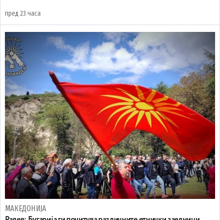
пред 23 часа
МАКЕДОНИЈА
Радев: Бугарија ги почитува различните етнички заедници