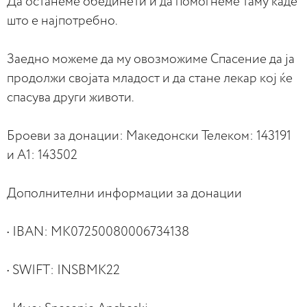
Да останеме обединети и да помогнеме таму каде
што е најпотребно.
Заедно можеме да му овозможиме Спасение да ја
продолжи својата младост и да стане лекар кој ќе
спасува други животи.
Броеви за донации: Македонски Телеком: 143191
и А1: 143502
Дополнителни информации за донации
• IBAN: MK07250080006734138
• SWIFT: INSBMK22