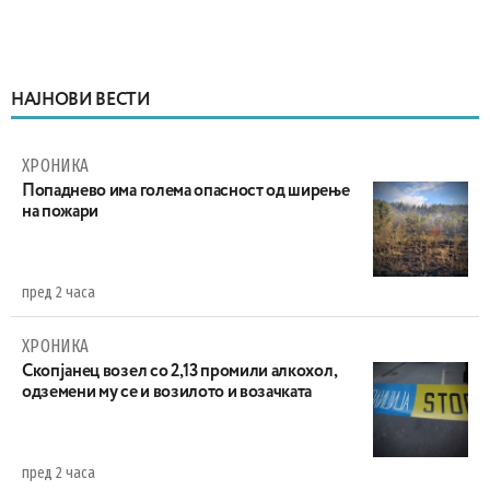
НАЈНОВИ ВЕСТИ
ХРОНИКА
Попаднево има голема опасност од ширење
на пожари
пред 2 часа
ХРОНИКА
Скопјанец возел со 2,13 промили алкохол,
одземени му се и возилото и возачката
пред 2 часа