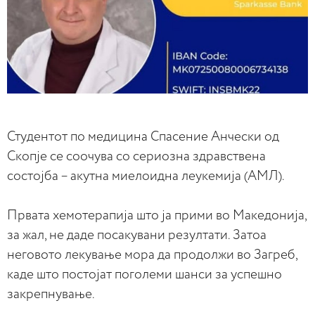
Студентот по медицина Спасение Анчески од
Скопје се соочува со сериозна здравствена
состојба – акутна миелоидна леукемија (АМЛ).
Првата хемотерапија што ја прими во Македонија,
за жал, не даде посакувани резултати. Затоа
неговото лекување мора да продолжи во Загреб,
каде што постојат поголеми шанси за успешно
закрепнување.