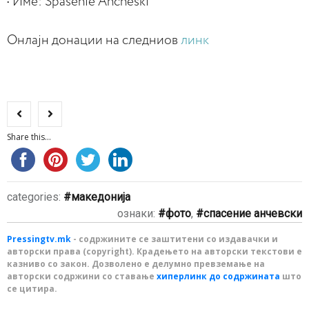
• Име: Spasenie Ancheski
Онлајн донации на следниов
линк
Share this...
categories:
македонија
ознаки:
фото
,
спасение анчевски
Pressingtv.mk
- содржините се заштитени со издавачки и
авторски права (copyright). Крадењето на авторски текстови е
казниво со закон. Дозволено е делумно превземање на
авторски содржини со ставање
хиперлинк до содржината
што
се цитира.