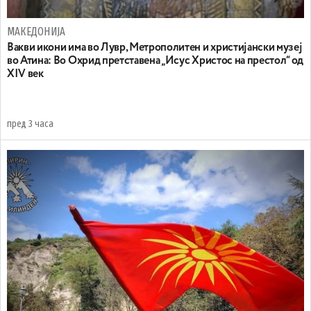
МАКЕДОНИЈА
Вакви икони има во Лувр, Метрополитен и христијански музеј
во Атина: Во Охрид претставена „Исус Христос на престол“ од
XIV век
пред 3 часа