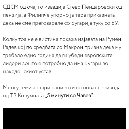
СДСМ од очај го извадија Стево Пендаровски од
пензија, а Филипче упорно ја тера приказната
дека не сме преговарале со Бугарија туку со ЕУ.
Колку тоа не е вистина покажа изјавата на Румен
Радев кој по средбата со Макрон призна дека му
требало едно година да ги убеди европските
лидери зошто е потребно да има Бугари во
македонскиот устав.
Многу теми а стари пациенти во новата епизода
од ТВ Колумната
„5 минути со Чавез“.