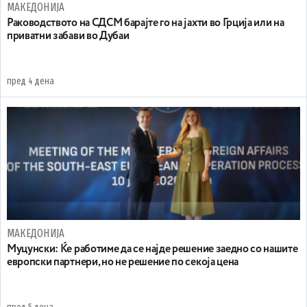
МАКЕДОНИЈА
Раководството на СДСМ барајте го на јахти во Грција или на
приватни забави во Дубаи
пред 4 дена
МАКЕДОНИЈА
Муцунски: Ќе работиме да се најде решение заедно со нашите
европски партнери, но не решение по секоја цена