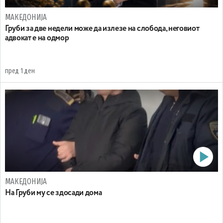
МАКЕДОНИЈА
Груби за две недели може да излезе на слобода, неговиот
адвокат е на одмор
пред 1 ден
МАКЕДОНИЈА
На Груби му се здосади дома