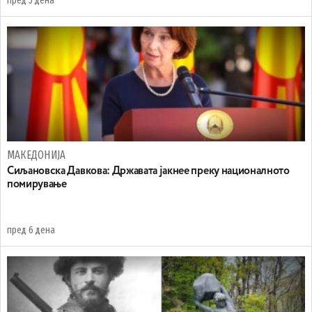
пред 5 дена
МАКЕДОНИЈА
Сиљановска Давкова: Државата јакнее преку националното
помирување
пред 6 дена