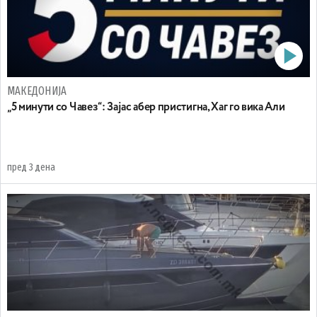
МАКЕДОНИЈА
„5 минути со Чавез“: Зајас абер пристигна, Хаг го вика Али
пред 3 дена