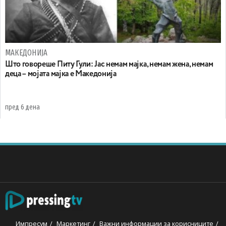
МАКЕДОНИЈА
Што говореше Питу Гули: Јас немам мајка, немам жена, немам
деца – мојата мајка е Македонија
пред 6 дена
Импресум
Маркетинг
Важни информации за корисниците