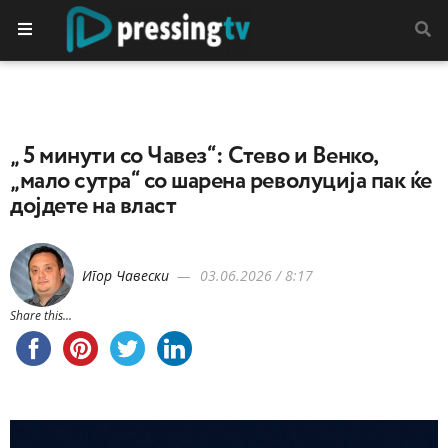
„ 5 минути со Чавез“: Стево и Венко,
„мало сутра“ со шарена револуција пак ќе
дојдете на власт
Игор Чавески
03.06.2026 / 8:17
Share this...