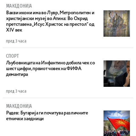
МАКЕДОНИЈА
Вакви икони има во Лувр, Метрополитен и
христијански музеј во Атина: Во Охрид
претставена „Исус Христос на престол“ од
XIV век
пред 3 часа
СПОРТ
Љубовницата на Инфантино добила чек со
шест цифри, првиот човек на ФИФА
демантира
пред 3 часа
МАКЕДОНИЈА
Радев: Бугарија ги почитува различните
етнички заедници