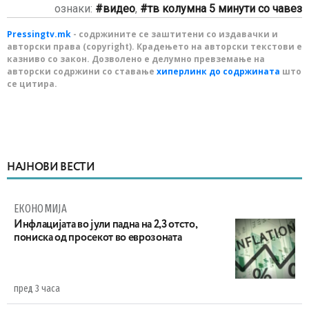
ознаки:
видео
,
тв колумна 5 минути со чавез
Pressingtv.mk
- содржините се заштитени со издавачки и
авторски права (copyright). Крадењето на авторски текстови е
казниво со закон. Дозволено е делумно превземање на
авторски содржини со ставање
хиперлинк до содржината
што
се цитира.
НАЈНОВИ ВЕСТИ
ЕКОНОМИЈА
Инфлацијата во јули падна на 2,3 отсто,
пониска од просекот во еврозоната
пред 3 часа