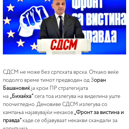
СДСМ не може без српската врска. Откако веќе
подолго време тимот предводен од З
оран
Башановиќ
ја крои ПР стратегијата
на
„Бихаќка“
сега тоа излегува на виделина уште
поочигледно. Деновиве СДСМ излегува со
кампања најавувајќи некаков
„Фронт за вистина и
правда“
каде се објавуваат некакви скандали за
корупција.