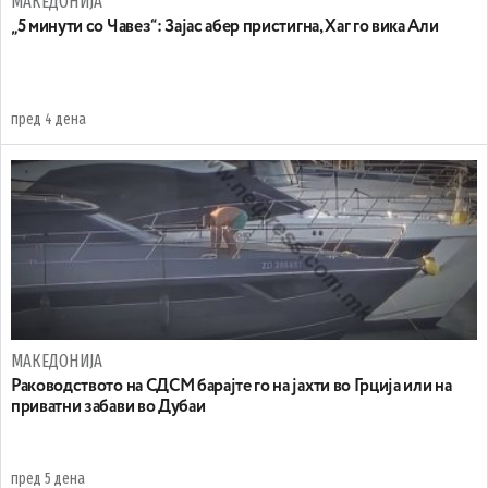
МАКЕДОНИЈА
„5 минути со Чавез“: Зајас абер пристигна, Хаг го вика Али
пред 4 дена
МАКЕДОНИЈА
Раководството на СДСМ барајте го на јахти во Грција или на
приватни забави во Дубаи
пред 5 дена