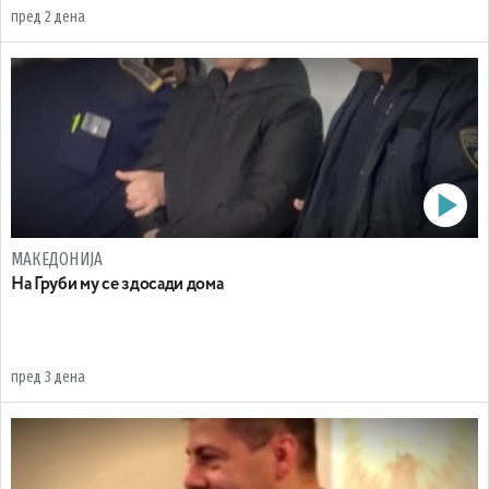
пред 2 дена
МАКЕДОНИЈА
На Груби му се здосади дома
пред 3 дена