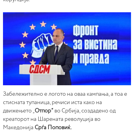
Забележително е логото на оваа кампања, а тоа е
стисната тупаница, речиси иста како на
движењето „
Отпор“
во Србија, создадено од
креаторот на Шарената револуција во
Македонија
Срѓа Поповиќ.