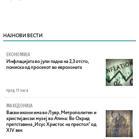
НАЈНОВИ ВЕСТИ
ЕКОНОМИЈА
Инфлацијата во јули падна на 2,3 отсто,
пониска од просекот во еврозоната
пред 11 часа
МАКЕДОНИЈА
Вакви икони има во Лувр, Метрополитен и
христијански музеј во Атина: Во Охрид
претставена „Исус Христос на престол“ од
XIV век