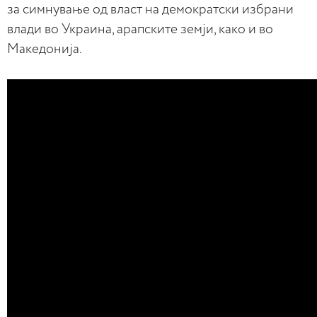
за симнување од власт на демократски избрани
влади во Украина, арапските земји, како и во
Македонија.