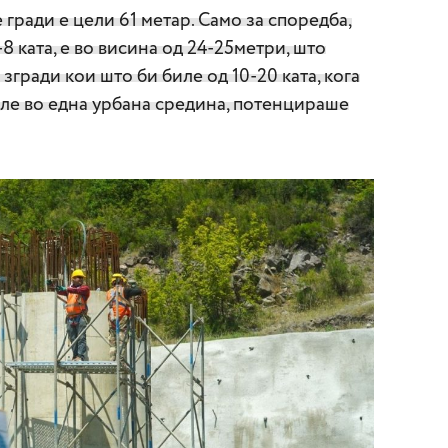
 гради е цели 61 метар. Само за споредба,
-8 ката, е во висина од 24-25метри, што
 згради кои што би биле од 10-20 ката, кога
иле во една урбана средина, потенцираше