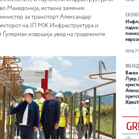
во Македонија, истакна заменик
ЕКОНО
 министер за транспорт Александар
Инфла
текторот на ЈП МЖ Инфраструктура и
падна 
т Ѓулермак извршија увид на градежните
понис
евроз
пред 21
МАКЕД
Вакви
Лувр,
христи
Атина
претс
пред 21
Христо
XIV в