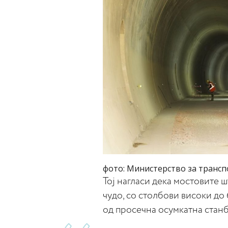
фото: Министерство за трансп
Тој нагласи дека мостовите 
чудо, со столбови високи до 
од просечна осумкатна станб