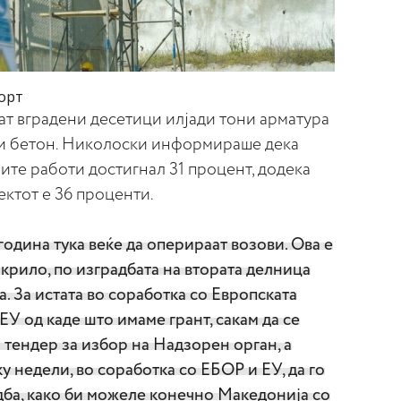
орт
ат вградени десетици илјади тони арматура
ри бетон. Николоски информираше дека
ите работи достигнал 31 процент, додека
ектот е 36 проценти.
одина тука веќе да оперираат возови. Ова е
крило, по изградбата на втората делница
та. За истата во соработка со Европската
ЕУ од каде што имаме грант, сакам да се
н тендер за избор на Надзорен орган, а
у недели, во соработка со ЕБОР и ЕУ, да го
дба, како би можеле конечно Македонија со