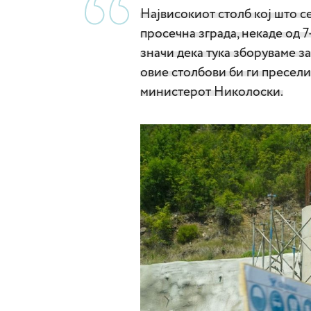
Највисокиот столб кој што се
просечна зграда, некаде од 7
значи дека тука зборуваме за
овие столбови би ги пресел
министерот Николоски.