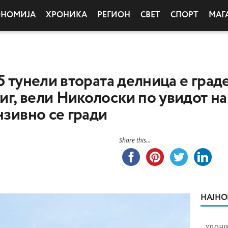
ОНОМИЈА
ХРОНИКА
РЕГИОН
СВЕТ
СПОРТ
МАГ
5 тунели втората делница е град
г, вели Николоски по увидот на 
нзивно се гради
Share this...
НАЈНО