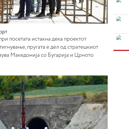
орт
и посетата истакна дека проектот
игнување, пругата е дел од стратешкиот
зува Македонија со Бугарија и Црното