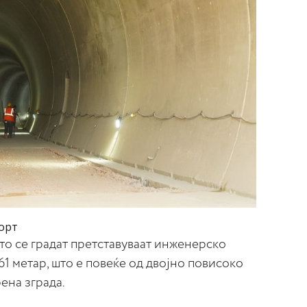
орт
што се градат претставуваат инженерско
61 метар, што е повеќе од двојно повисоко
ена зграда.