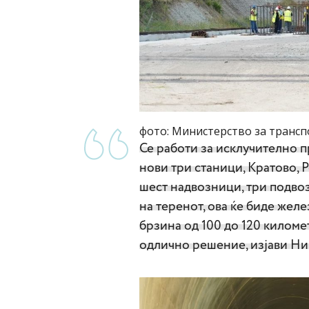
фото: Министерство за трансп
Се работи за исклучително п
нови три станици, Кратово, Р
шест надвозници, три подво
на теренот, ова ќе биде желе
брзина од 100 до 120 километ
одлично решение, изјави Ни