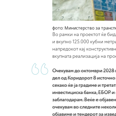
фото: Министерство за трансп
Во рамки на проектот ќе бид
и вкупно 125.000 кубни мет
напредокот кај конструктивн
вкупната реализација на про
Очекувам до октомври 2028 г
дел од Коридорот 8 источно 
секако ќе ја градиме и трета
инвестициска банка, ЕБОР и 
заблагодарам. Веќе е објаве
очекувам во следните неколк
објавиме и тендерот за изве