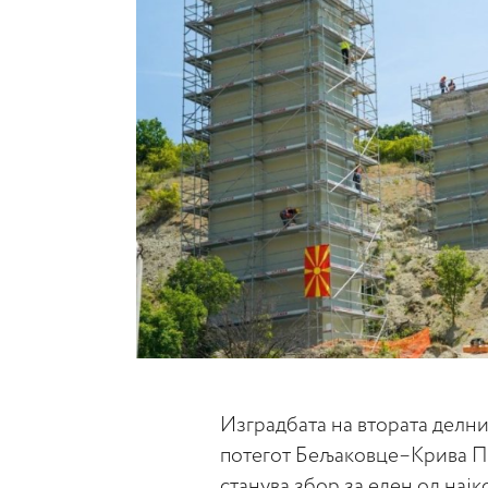
Изградбата на втората делни
потегот Бељаковце–Крива Па
станува збор за еден од на