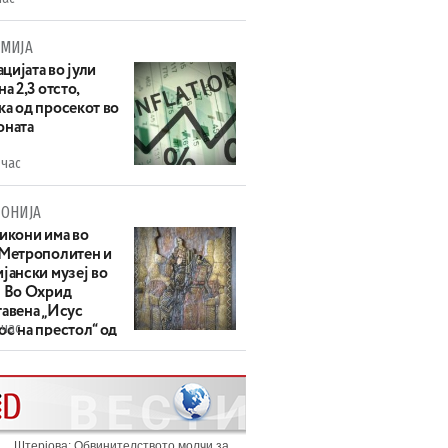
МИЈА
цијата во јули
на 2,3 отсто,
ка од просекот во
оната
 час
ОНИЈА
 икони има во
 Метрополитен и
јански музеј во
: Во Охрид
тавена „Исус
 час
с на престол“ од
ек