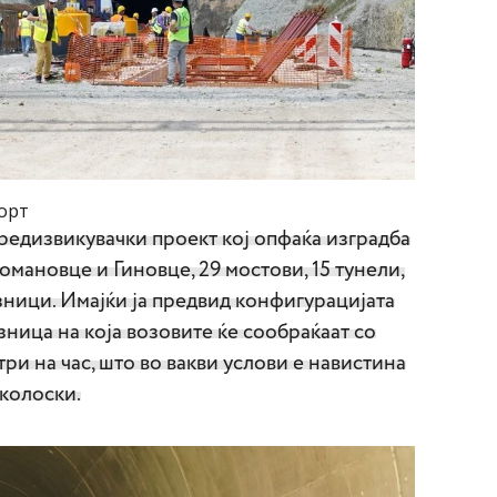
орт
редизвикувачки проект кој опфаќа изградба
омановце и Гиновце, 29 мостови, 15 тунели,
зници. Имајќи ја предвид конфигурацијата
зница на која возовите ќе сообраќаат со
ри на час, што во вакви услови е навистина
колоски.