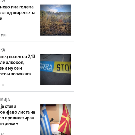
КА
нево има голема
ост од ширење на
и
 мин.
КА
нец возел со 2,13
ли алкохол,
ни му се и
то и возачката
час
МИЈА
 ја стави
нија во листа на
 со привилегиран
ен режим
час