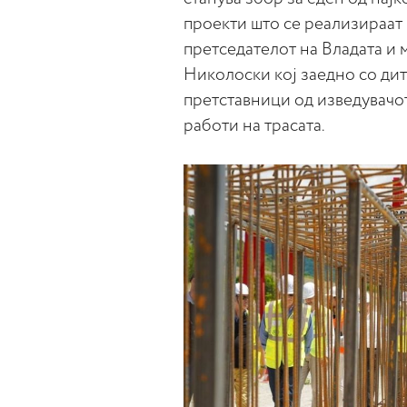
проекти што се реализирaaт 
претседателот на Владата и
Николоски кој заедно со ди
претставници од изведувачо
работи на трасата.