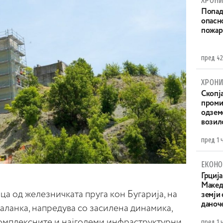
ХРОНИ
Попад
опасн
пожар
пред 42
ХРОНИ
Скопја
проми
одземе
возило
пред 1 
ЕКОНО
Грција
Македо
ца од железничката пруга кон Бугарија, на
земји
даноч
ланка, напредува со засилена динамика,
јкомплексните и најголеми инфраструктурни
пред 1 