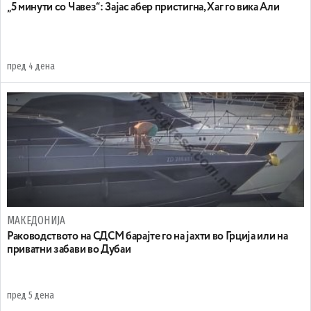
„5 минути со Чавез“: Зајас абер пристигна, Хаг го вика Али
пред 4 дена
МАКЕДОНИЈА
Раководството на СДСМ барајте го на јахти во Грција или на
приватни забави во Дубаи
пред 5 дена