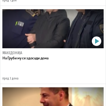
пред 1 ден
МАКЕДОНИЈА
На Груби му се здосади дома
пред 3 дена