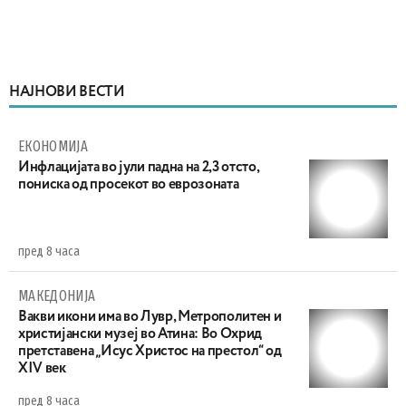
НАЈНОВИ ВЕСТИ
ЕКОНОМИЈА
Инфлацијата во јули падна на 2,3 отсто,
пониска од просекот во еврозоната
пред 8 часа
МАКЕДОНИЈА
Вакви икони има во Лувр, Метрополитен и
христијански музеј во Атина: Во Охрид
претставена „Исус Христос на престол“ од
XIV век
пред 8 часа