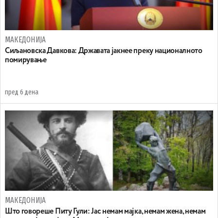
МАКЕДОНИЈА
Сиљановска Давкова: Државата јакнее преку националното
помирување
пред 6 дена
МАКЕДОНИЈА
Што говореше Питу Гули: Јас немам мајка, немам жена, немам