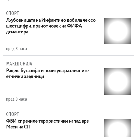
СПОРТ
Љубовницата на Инфантино добила чек со
шест цифри, првиот човек на ФИФА
демантира
пред 8 часа
МАКЕДОНИЈА
Радев: Бугарија ги почитува различните
етнички заедници
пред 8 часа
СПОРТ
ФБИ спречиле терористички напад врз
Меси на СП