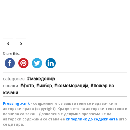
Share this...
categories:
македонија
ознаки:
фото
,
избор
,
комеморација
,
пожар во
кочани
Pressingtv.mk
- содржините се заштитени со издавачки и
авторски права (copyright). Крадењето на авторски текстови е
казниво со закон. Дозволено е делумно превземање на
авторски содржини со ставање
хиперлинк до содржината
што
се цитира.