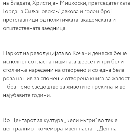
на Владата, Христијан Мицкоски, претседателката
Гордана Сиљановска-Давкова и голем број
претставници од политичката, академската и
општествената заедница.
Паркот на револуцијата во Кочани денеска беше
исполнет со гласна тишина, а шеесет и три бели
столчиња наредени на отворено и со една бела
роза на нив за спомен и отворена книга за жалост
– беа немо сведоштво за животите прекинати во
најубавите години.
Во Центарот за култура „Бели мугри” во тек е
централниот комеморативен настан „Ден на