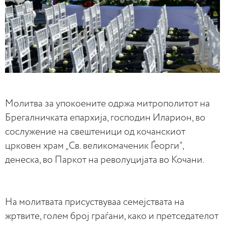
Молитва за упокоените одржа митрополитот на
Брегалничката епархија, господин Иларион, во
сослужение на свештеници од кочанскиот
црковен храм „Св. великомаченик Ѓеорги“,
денеска, во Паркот на револуцијата во Кочани.
На молитвата присуствуваа семејствата на
жртвите, голем број граѓани, како и претседателот