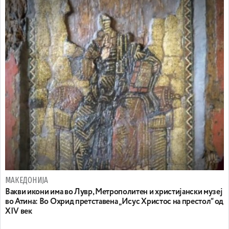
МАКЕДОНИЈА
Вакви икони има во Лувр, Метрополитен и христијански музеј
во Атина: Во Охрид претставена „Исус Христос на престол“ од
XIV век