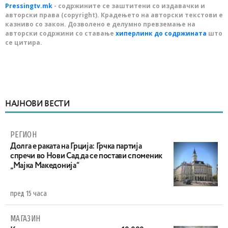
Pressingtv.mk
- содржините се заштитени со издавачки и
авторски права (copyright). Крадењето на авторски текстови е
казниво со закон. Дозволено е делумно превземање на
авторски содржини со ставање
хиперлинк до содржината
што
се цитира.
НАЈНОВИ ВЕСТИ
РЕГИОН
Долга е раката на Грција: Грчка партија
спречи во Нови Сад да се постави споменик
„Мајка Македонија“
пред 15 часа
МАГАЗИН