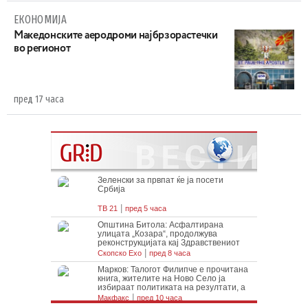
ЕКОНОМИЈА
Maкедонските аеродроми најбрзорастечки
во регионот
пред 17 часа