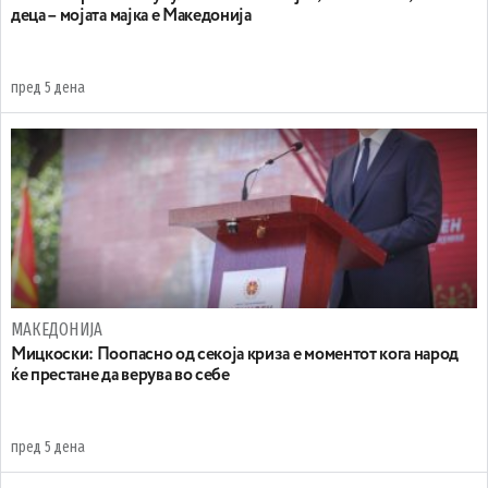
деца – мојата мајка е Македонија
пред 5 дена
МАКЕДОНИЈА
Мицкоски: Поопасно од секоја криза е моментот кога народ
ќе престане да верува во себе
пред 5 дена