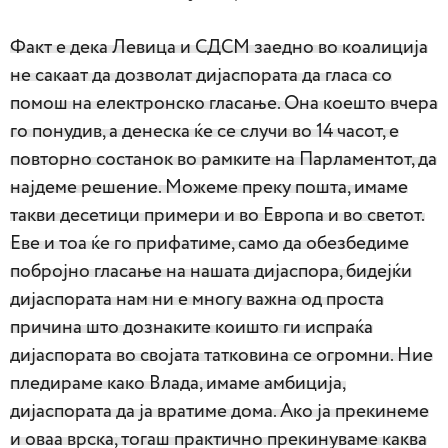
Факт е дека Левица и СДСМ заедно во коалиција
не сакаат да дозволат дијаспората да гласа со
помош на електронско гласање. Она коешто вчера
го понудив, а денеска ќе се случи во 14 часот, е
повторно состанок во рамките на Парламентот, да
најдеме решение. Можеме преку пошта, имаме
такви десетици примери и во Европа и во светот.
Еве и тоа ќе го прифатиме, само да обезбедиме
побројно гласање на нашата дијаспора, бидејќи
дијаспората нам ни е многу важна од проста
причина што дознаките коишто ги испраќа
дијаспората во својата татковина се огромни. Ние
пледираме како Влада, имаме амбиција,
дијаспората да ја вратиме дома. Ако ја прекинеме
и оваа врска, тогаш практично прекинуваме каква