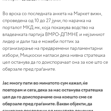
Во врска со последната анкета на Маркет вижн,
спроведена од 10 до 27 јуни, по нарачка на
порталот МКД.мк, која покажува водство на
владеачката партија ВМРО-ДПМНЕ и нејзиниот
лидер и дали таа е можеби поттик за
организирање на предвремени парламентарни
избори, Мицкоски нагласи дека нивна стратешка
цел останува да го доиспорачаат она за кое што се
обврзале пред граѓаните.
Јас многу пати во минатото сум кажал, ќе
повторам и сега, дека за нас останува стратешка
цел да го доиспорачаме она коешто сме се
обврзале пред граѓаните. Вакви објекти, да
санираме последици од минатите децении