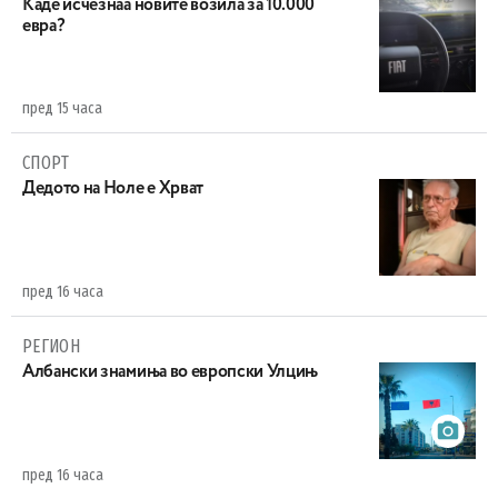
Каде исчезнаа новите возила за 10.000
евра?
пред 15 часа
СПОРТ
Дедото на Ноле е Хрват
пред 16 часа
РЕГИОН
Aлбански знамиња во европски Улцињ
пред 16 часа