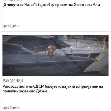
„5 минути со Чавез“: Зајас абер пристигна, Хаг го вика Али
пред 2 дена
МАКЕДОНИЈА
Раководството на СДСМ барајте го на јахти во Грција или на
приватни забави во Дубаи
пред 3 дена