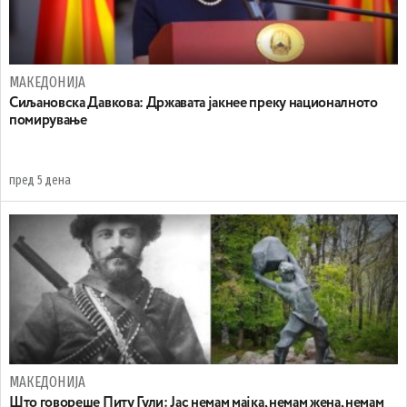
МАКЕДОНИЈА
Сиљановска Давкова: Државата јакнее преку националното
помирување
пред 5 дена
МАКЕДОНИЈА
Што говореше Питу Гули: Јас немам мајка, немам жена, немам