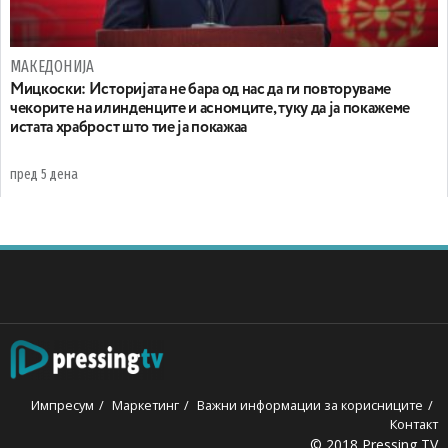
МАКЕДОНИЈА
Мицкоски: Историјата не бара од нас да ги повторуваме
чекорите на илинденците и асномците, туку да ја покажеме
истата храброст што тие ја покажаа
пред 5 дена
Импресум
Маркетинг
Важни информации за корисниците
Контакт
© 2018 Pressing TV