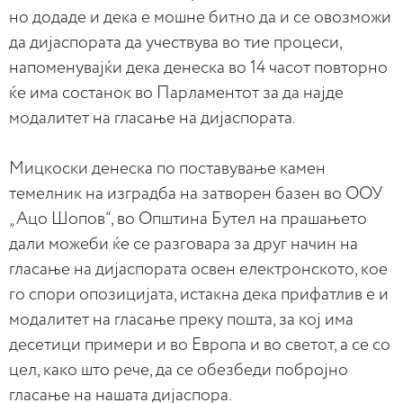
но додаде и дека е мошне битно да и се овозможи
да дијаспората да учествува во тие процеси,
напоменувајќи дека денеска во 14 часот повторно
ќе има состанок во Парламентот за да најде
модалитет на гласање на дијаспората.
Мицкоски денеска по поставување камен
темелник на изградба на затворен базен во ООУ
„Ацо Шопов“, во Општина Бутел на прашањето
дали можеби ќе се разговара за друг начин на
гласање на дијаспората освен електронското, кое
го спори опозицијата, истакна дека прифатлив е и
модалитет на гласање преку пошта, за кој има
десетици примери и во Европа и во светот, а се со
цел, како што рече, да се обезбеди побројно
гласање на нашата дијаспора.