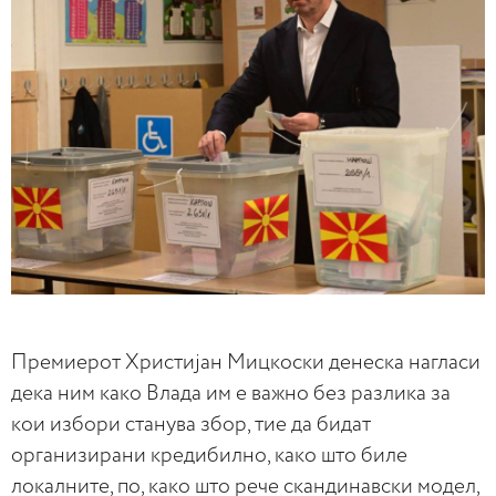
Премиерот Христијан Мицкоски денеска нагласи
дека ним како Влада им е важно без разлика за
кои избори станува збор, тие да бидат
организирани кредибилно, како што биле
локалните, по, како што рече скандинавски модел,