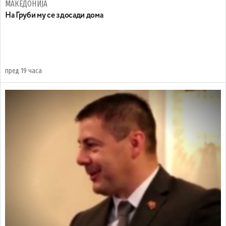
МАКЕДОНИЈА
На Груби му се здосади дома
пред 19 часа