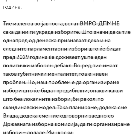
година.
Тие излегоа во јавноста, велат ВМРО-ДПМНЕ
сака да ни ги украде изборите. Што значи дека тие
однапред од денеска признаваат дека и на
следните парламентарни избори што ќе бидат
пред 2029 година ќе доживеат уште еден
политички изборен дебакл. Во ред, тие имаат
таков губитнички менталитет, тоа е нивен
проблем. Но, наш проблем е да организираме
избори што ќе бидат кредибилни, онакви какви
што беа локалните избори, би рекол, по
скандинавски модел. Така планираме, додека сме
Влада, додека сме ние одговорни заедно со
Државната изборна комисија, да ги организираме
избори – додаде Мицкоски.