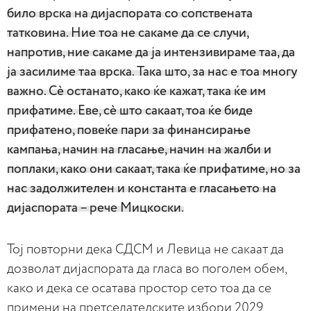
било врска на дијаспората со сопствената
татковина. Ние тоа не сакаме да се случи,
напротив, ние сакаме да ја интензивираме таа, да
ја засилиме таа врска. Така што, за нас е тоа многу
важно. Сè останато, како ќе кажат, така ќе им
прифатиме. Еве, сè што сакаат, тоа ќе биде
прифатено, повеќе пари за финансирање
кампања, начин на гласање, начин на жалби и
поплаки, како они сакаат, така ќе прифатиме, но за
нас задолжителен и константа е гласањето на
дијаспората – рече Мицкоски.
Тој повторни дека СДСМ и Левица не сакаат да
дозволат дијаспората да гласа во поголем обем,
како и дека се осатава простор сето тоа да се
примени на претседателските избори 2029