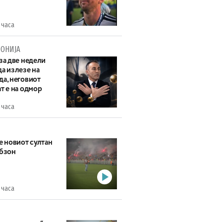
 часа
ОНИЈА
за две недели
а излезе на
да, неговиот
т е на одмор
 часа
е новиот султан
абзон
 часа