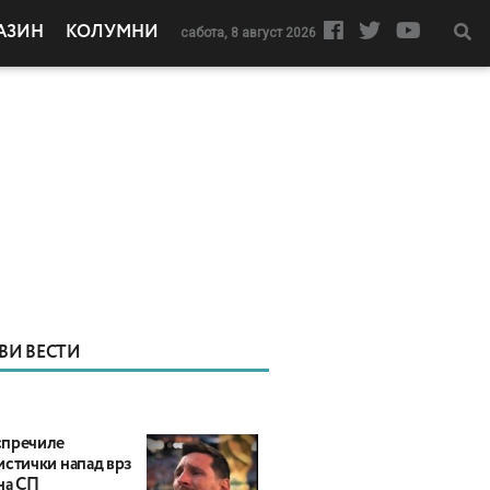
АЗИН
КОЛУМНИ
сабота, 8 август 2026
ВИ ВЕСТИ
пречиле
истички напад врз
на СП