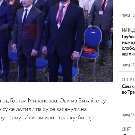
пред 16
МАКЕД
Груби 
може д
слобо
адвока
пред 17
СПОРТ
Салах 
во Тр
 од Горњи Милановац. Ови из Бихаќке су
 су се љутили па су се заканули на
пред 18
ару Шему. Или ви или странку-бирајте
СВЕТ