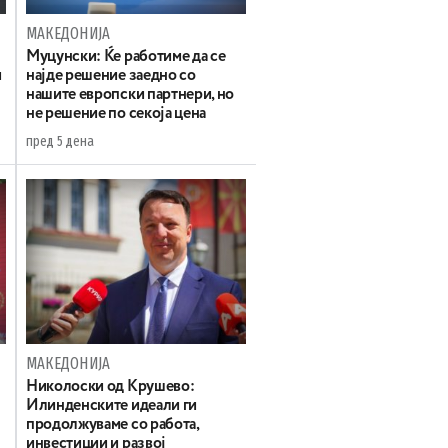
МАКЕДОНИЈА
Муцунски: Ќе работиме да се
и
најде решение заедно со
нашите европски партнери, но
не решение по секоја цена
пред 5 дена
МАКЕДОНИЈА
а
Николоски од Крушево:
Илинденските идеали ги
продолжуваме со работа,
инвестиции и развој