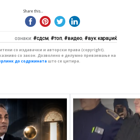
Share this...
ознаки:
сдсм
,
топ
,
видео
,
вук караџиќ
тени со издавачки и авторски права (copyright).
казниво со закон. Дозволено е делумно превземање на
ерлинк до содржината
што се цитира.