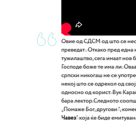
Овие од СДСМ од што се нес
преведат . Откако пред една
тужилаштво, сега имаат нов б
Господе боже те има ли. Ова
српски никогаш не се употре
некој што се одрекол од свој
односно од корист. Вук Кара
бара лектор.Следното соопш
„Помаже Бог, другови “, ком
Чавез
“ која ќе биде емитуван