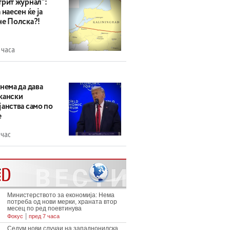
трит журнал“:
 наесен ќе ја
не Полска?!
 часа
нема да дава
кански
анства само по
е
 час