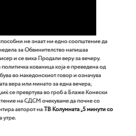
пособни не знаат ни едно соопштение да
 недела за Обвинителство напишаа
исер и се вика Продали веру за вечеру.
а политичка кованица која е преведена од
бува во македонскиот говор и означува
ата вера или минато за една вечера,
џиќ се превртува во гроб а Блаже Конески
тение на СДСМ очекуваме да почне со
ентира авторот на
ТВ Колумната „5 минути со
а утре.