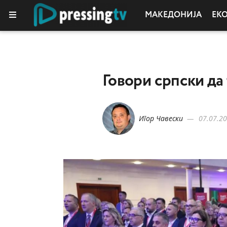
МАКЕДОНИЈА
ЕК
Говори српски да
Игор Чавески
07.07.20