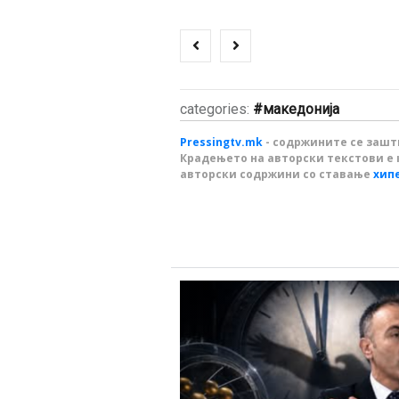
categories:
македонија
Pressingtv.mk
- содржините се зашти
Крадењето на авторски текстови е 
авторски содржини со ставање
хип