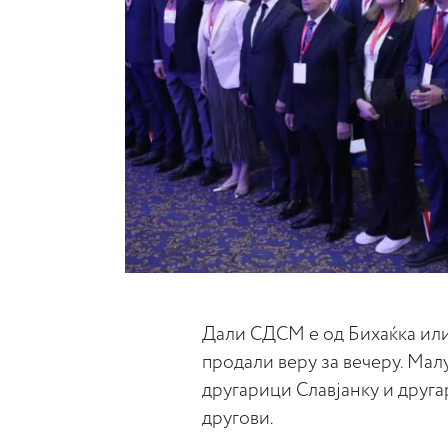
Дали СДСМ е од Бихаќка или
продали веру за вечеру. Малу
другарици Славјанку и друг
другови.