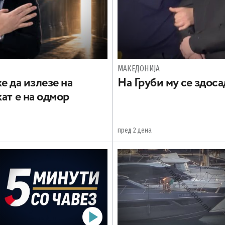
МАКЕДОНИЈА
е да излезе на
На Груби му се здос
ат е на одмор
пред 2 дена