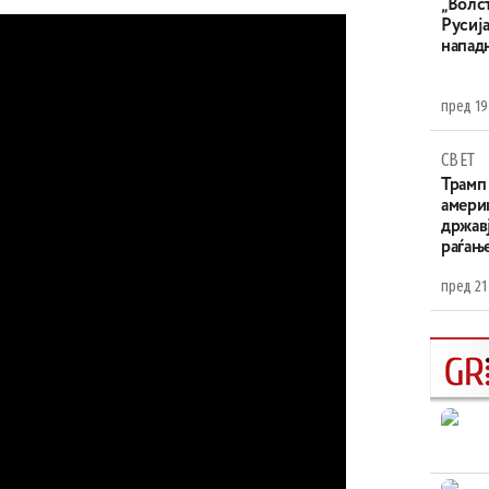
„Волс
Русија
напад
пред 19
СВЕТ
Трамп 
амери
државј
раѓањ
пред 21