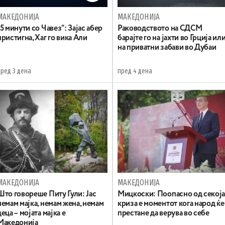
МАКЕДОНИЈА
МАКЕДОНИЈА
„5 минути со Чавез“: Зајас абер
Раководството на СДСМ
пристигна, Хаг го вика Али
барајте го на јахти во Грција ил
на приватни забави во Дубаи
пред 3 дена
пред 4 дена
МАКЕДОНИЈА
МАКЕДОНИЈА
Што говореше Питу Гули: Јас
Мицкоски: Поопасно од секој
немам мајка, немам жена, немам
криза е моментот кога народ ќе
деца – мојата мајка е
престане да верува во себе
Македонија