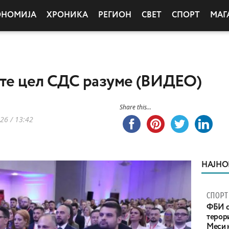
ОНОМИЈА
ХРОНИКА
РЕГИОН
СВЕТ
СПОРТ
МАГ
 те цел СДС разуме (ВИДЕО)
Share this...
26 / 13:42
НАЈНО
СПОРТ
ФБИ с
терор
Меси 