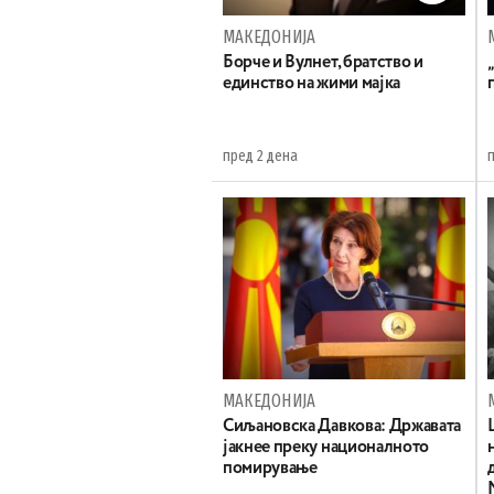
МАКЕДОНИЈА
Борче и Вулнет, братство и
единство на жими мајка
пред 2 дена
МАКЕДОНИЈА
Сиљановска Давкова: Државата
јакнее преку националното
помирување