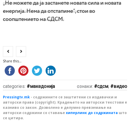
„Не можете да ја застанете новата сила и новата
енергија. Нема да отстапиме“, стои во
соопштението на СДСМ.
Share this...
categories:
македонија
ознаки:
сдсм
,
видео
Pressingtv.mk
- содржините се заштитени со издавачки и
авторски права (copyright). Крадењето на авторски текстови е
казниво со закон. Дозволено е делумно превземање на
авторски содржини со ставање
хиперлинк до содржината
што
се цитира.