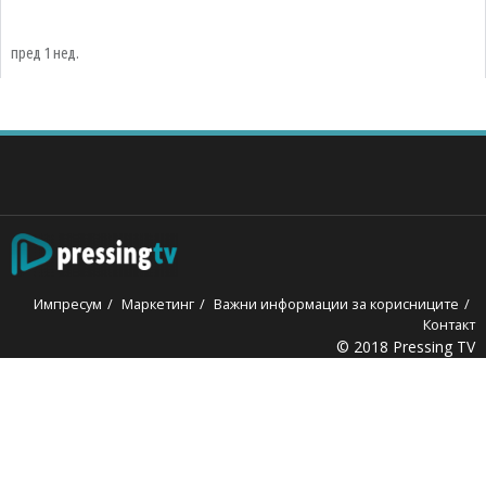
пред 1 нед.
Импресум
Маркетинг
Важни информации за корисниците
Контакт
© 2018 Pressing TV
ganbet
Holiganbet
jojobet
grandpashabet
betpark
casibom
iptv 