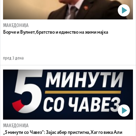
МАКЕДОНИЈА
Борче и Вулнет, братство и единство на жими мајка
пред 3 дена
МАКЕДОНИЈА
„5 минути со Чавез“: Зајас абер пристигна, Хаг го вика Али