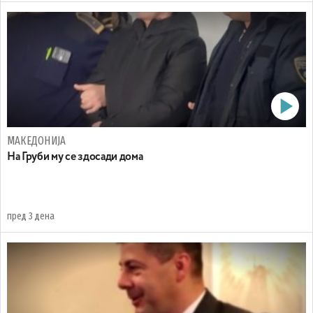
МАКЕДОНИЈА
На Груби му се здосади дома
пред 3 дена