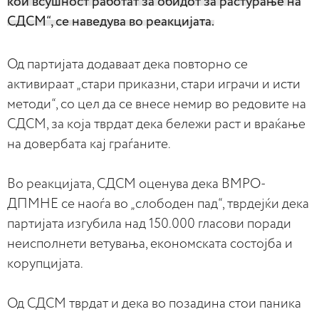
кои всушност работат за обидот за растурање на
СДСМ“, се наведува во реакцијата.
Од партијата додаваат дека повторно се
активираат „стари приказни, стари играчи и исти
методи“, со цел да се внесе немир во редовите на
СДСМ, за која тврдат дека бележи раст и враќање
на довербата кај граѓаните.
Во реакцијата, СДСМ оценува дека ВМРО-
ДПМНЕ се наоѓа во „слободен пад“, тврдејќи дека
партијата изгубила над 150.000 гласови поради
неисполнети ветувања, економската состојба и
корупцијата.
Од СДСМ тврдат и дека во позадина стои паника