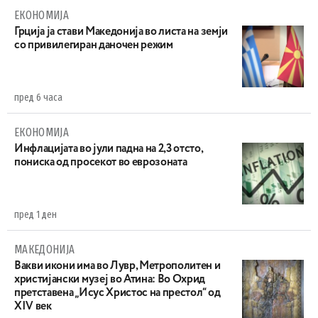
ЕКОНОМИЈА
Грција ја стави Македонија во листа на земји
со привилегиран даночен режим
пред 6 часа
ЕКОНОМИЈА
Инфлацијата во јули падна на 2,3 отсто,
пониска од просекот во еврозоната
пред 1 ден
МАКЕДОНИЈА
Вакви икони има во Лувр, Метрополитен и
христијански музеј во Атина: Во Охрид
претставена „Исус Христос на престол“ од
XIV век