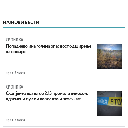
НАЈНОВИ ВЕСТИ
ХРОНИКА
Попаднево има голема опасност од ширење
на пожари
пред 5 часа
ХРОНИКА
Скопјанец возел со 2,13 промили алкохол,
одземени му се и возилото и возачката
пред 5 часа