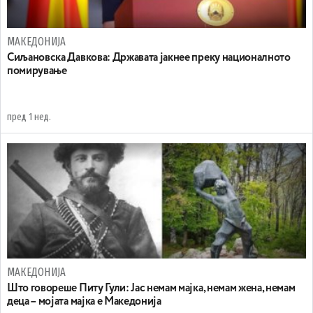
МАКЕДОНИЈА
Сиљановска Давкова: Државата јакнее преку националното
помирување
пред 1 нед.
МАКЕДОНИЈА
Што говореше Питу Гули: Јас немам мајка, немам жена, немам
деца – мојата мајка е Македонија