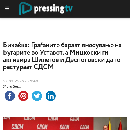
Бихаќка: Граѓаните бараат внесување на
Бугарите во Уставот, а Мицкоски ги
активира Шилегов и Деспотовски да го
растураат СДСМ
07.05.2026 / 15:48
Share this...