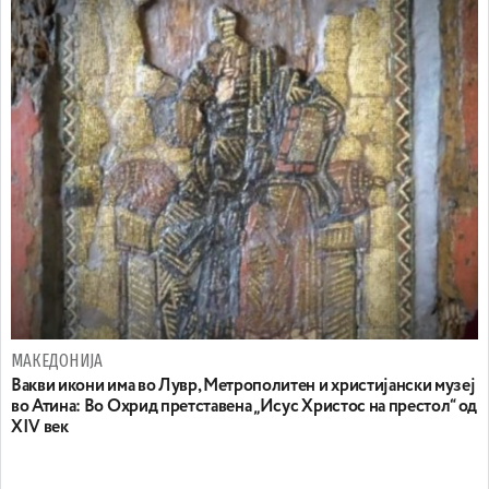
МАКЕДОНИЈА
Вакви икони има во Лувр, Метрополитен и христијански музеј
во Атина: Во Охрид претставена „Исус Христос на престол“ од
XIV век