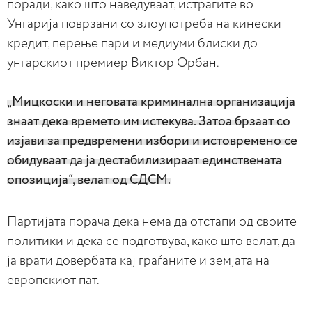
поради, како што наведуваат, истрагите во
Унгарија поврзани со злоупотреба на кинески
кредит, перење пари и медиуми блиски до
унгарскиот премиер Виктор Орбан.
„Мицкоски и неговата криминална организација
знаат дека времето им истекува. Затоа брзаат со
изјави за предвремени избори и истовремено се
обидуваат да ја дестабилизираат единствената
опозиција“, велат од СДСМ.
Партијата порача дека нема да отстапи од своите
политики и дека се подготвува, како што велат, да
ја врати довербата кај граѓаните и земјата на
европскиот пат.