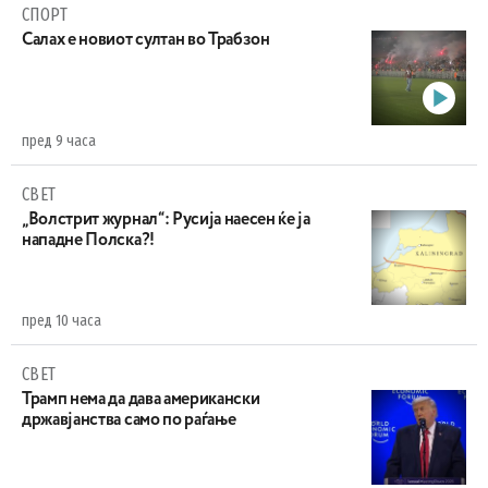
СПОРТ
Салах е новиот султан во Трабзон
пред 9 часа
СВЕТ
„Волстрит журнал“: Русија наесен ќе ја
нападне Полска?!
пред 10 часа
СВЕТ
Трамп нема да дава американски
државјанства само по раѓање