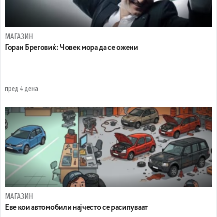
МАГАЗИН
Горан Бреговиќ: Човек мора да се ожени
пред 4 дена
МАГАЗИН
Еве кои автомобили најчесто се расипуваат