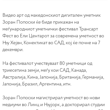
Видео арт од македонскиот дигитален уметник
Зоран Попоски ќе бидe прикажан на
меѓународниот уметнички фестивал Трансарт
Фест во Ели Центарот за современа уметност во
Њу Хејвн, Конектикат во САД, кој ќе почне на 7
декември.
На фестивалот учествуваат 80 уметници од
триесетина земји, меѓу кои САД, Канада,
Австралија, Кина, Јапонија, Британија, Германија,
Јапонија, Бразил, Аргентина, итн.
Зоран Попоски магистрирал уметност во нови
медиуми во Линц и Њујорк, а докторирал студии