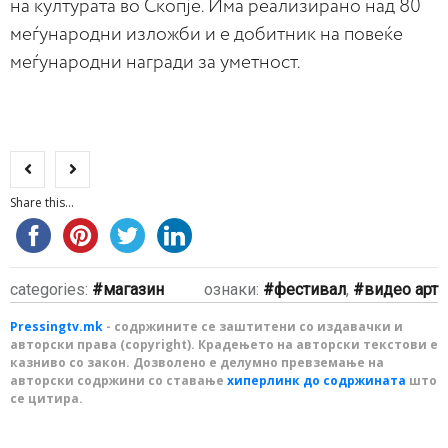
на културата во Скопје. Има реализирано над 80
меѓународни изложби и е добитник на повеќе
меѓународни награди за уметност.
Share this...
categories:
магазин
ознаки:
фестивал
,
видео арт
Pressingtv.mk
- содржините се заштитени со издавачки и
авторски права (copyright). Крадењето на авторски текстови е
казниво со закон. Дозволено е делумно превземање на
авторски содржини со ставање
хиперлинк до содржината
што
се цитира.