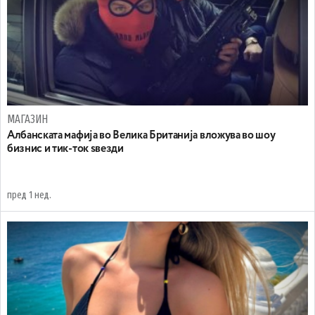
МАГАЗИН
Aлбанската мафија во Велика Британија вложува во шоу
бизнис и тик-ток ѕвезди
пред 1 нед.