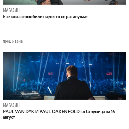
МАГАЗИН
Еве кои автомобили најчесто се расипуваат
пред 6 дена
МАГАЗИН
PAUL VAN DYK И PAUL OAKENFOLD во Струмица на 16
август