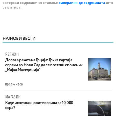
авторски содржини со ставање
хиперлинк до содржината
што
се цитира.
НАЈНОВИ ВЕСТИ
РЕГИОН
Долга е раката на Грција: Грчка партија
спречи во Нови Сад да се постави споменик
„Мајка Македонија“
пред 4 часа
МАГАЗИН
Каде исчезнаа новите возила за 10.000
евра?