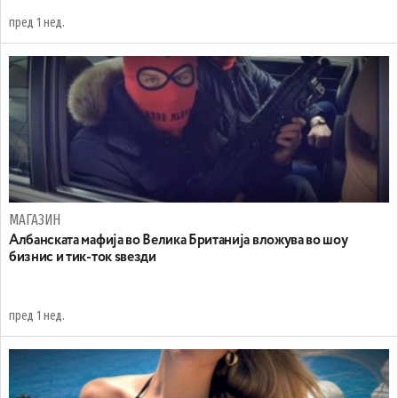
пред 1 нед.
МАГАЗИН
Aлбанската мафија во Велика Британија вложува во шоу
бизнис и тик-ток ѕвезди
пред 1 нед.