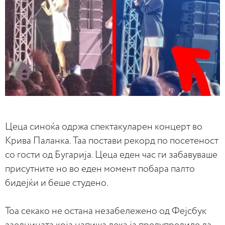
Цеца синоќа одржа спектакуларен концерт во
Крива Паланка. Таа постави рекорд по посетеност
со гости од Бугарија. Цеца еден час ги забавуваше
присутните но во еден момент побара палто
бидејќи и беше студено.
Тоа секако не остана незабележено од Фејсбук