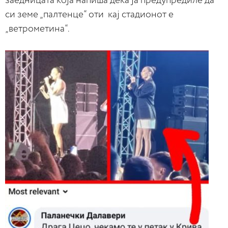
заедницата која напиша дека ја предупредиле да
си земе „палтенце“ оти кај стадионот е
„ветрометина“.