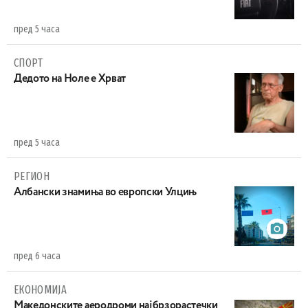
пред 5 часа
СПОРТ
Дедото на Ноле е Хрват
пред 5 часа
РЕГИОН
Aлбански знамиња во европски Улцињ
пред 6 часа
ЕКОНОМИЈА
Maкедонските аеродроми најбрзорастечки