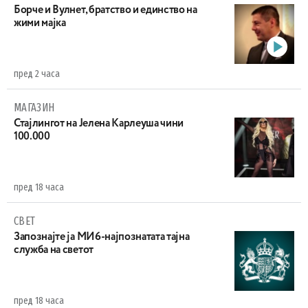
Борче и Вулнет, братство и единство на
жими мајка
пред 2 часа
МАГАЗИН
Стајлингот на Јелена Карлеуша чини
100.000
пред 18 часа
СВЕТ
Запознајте ја МИ6-најпознатата тајна
служба на светот
пред 18 часа