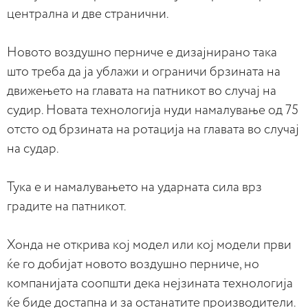
централна и две странични.
Новото воздушно перниче е дизајнирано така
што треба да ја ублажи и ограничи брзината на
движењето на главата на патникот во случај на
судир. Новата технологија нуди намалување од 75
отсто од брзината на ротација на главата во случај
на судар.
Тука е и намалувањето на ударната сила врз
градите на патникот.
Хонда не открива кој модел или кој модели први
ќе го добијат новото воздушно перниче, но
компанијата соопшти дека нејзината технологија
ќе биде достапна и за останатите производители.