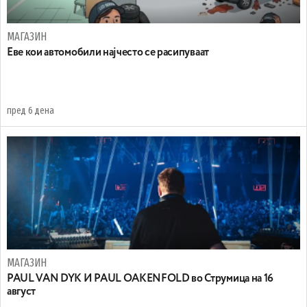
МАГАЗИН
Еве кои автомобили најчесто се расипуваат
пред 6 дена
МАГАЗИН
PAUL VAN DYK И PAUL OAKENFOLD во Струмица на 16
август