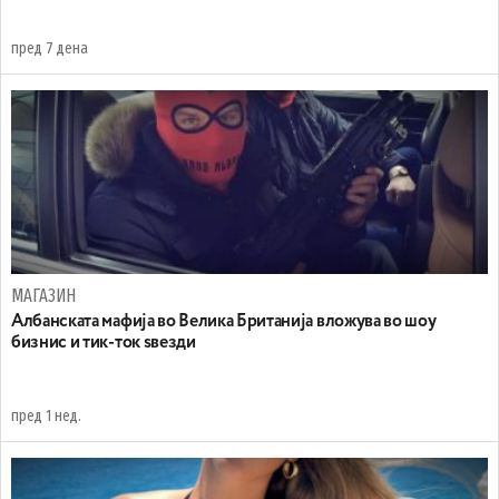
пред 7 дена
МАГАЗИН
Aлбанската мафија во Велика Британија вложува во шоу
бизнис и тик-ток ѕвезди
пред 1 нед.