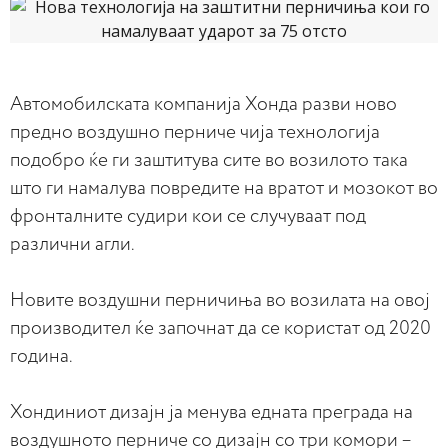
Автомобилската компанија Хонда разви ново
предно воздушно перниче чија технологија
подобро ќе ги заштитува сите во возилото така
што ги намалува повредите на вратот и мозокот во
фронталните судири кои се случуваат под
различни агли.
Новите воздушни перничиња во возилата на овој
производител ќе започнат да се користат од 2020
година.
Хондиниот дизајн ја менува едната преграда на
воздушното перниче со дизајн со три комори –