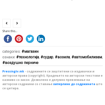
Share this...
categories:
магазин
ознаки:
технологија
,
судар
,
возила
,
автомобилизам
,
воздушно перниче
Pressingtv.mk
- содржините се заштитени со издавачки и
авторски права (copyright). Крадењето на авторски текстови е
казниво со закон. Дозволено е делумно превземање на
авторски содржини со ставање
хиперлинк до содржината
што
се цитира.