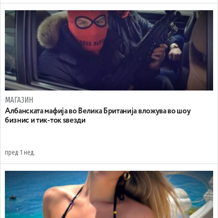
МАГАЗИН
Aлбанската мафија во Велика Британија вложува во шоу
бизнис и тик-ток ѕвезди
пред 1 нед.