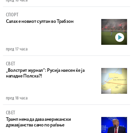
пред 16 часа
СПОРТ
Салах е новиот султан во Трабзон
пред 17 часа
СВЕТ
„Волстрит журнал“: Русија наесен ќе ја
нападне Полска?!
пред 18 часа
СВЕТ
Трамп нема да дава американски
државјанства само по раѓање