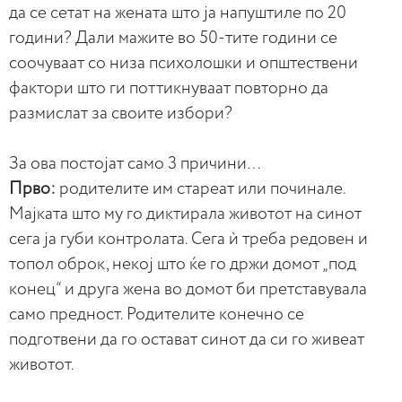
да се сетат на жената што ја напуштиле по 20
години? Дали мажите во 50-тите години се
соочуваат со низа психолошки и општествени
фактори што ги поттикнуваат повторно да
размислат за своите избори?
За ова постојат само 3 причини…
Прво:
родителите им стареат или починале.
Мајката што му го диктирала животот на синот
сега ја губи контролата. Сега ѝ треба редовен и
топол оброк, некој што ќе го држи домот „под
конец“ и друга жена во домот би претставувала
само предност. Родителите конечно се
подготвени да го остават синот да си го живеат
животот.