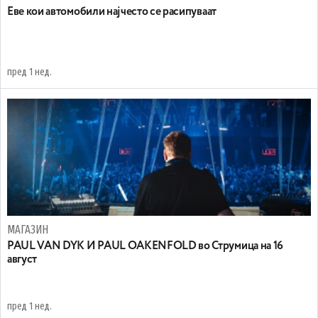
Еве кои автомобили најчесто се расипуваат
пред 1 нед.
МАГАЗИН
PAUL VAN DYK И PAUL OAKENFOLD во Струмица на 16
август
пред 1 нед.