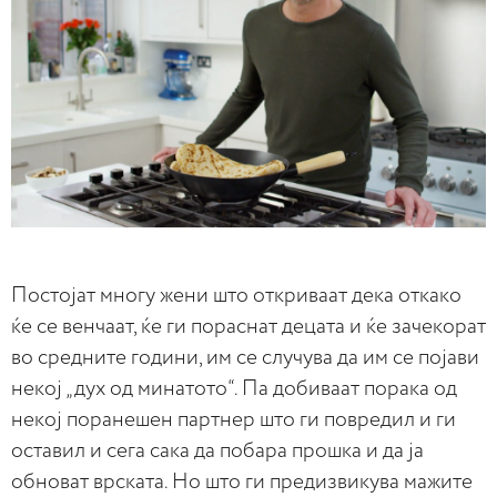
Постојат многу жени што откриваат дека откако
ќе се венчаат, ќе ги пораснат децата и ќе зачекорат
во средните години, им се случува да им се појави
некој „дух од минатото“. Па добиваат порака од
некој поранешен партнер што ги повредил и ги
оставил и сега сака да побара прошка и да ја
обноват врската. Но што ги предизвикува мажите