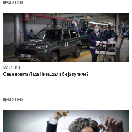
пред 3 дена
МАГАЗИН
Ова е новата Лада Нива, дали би ја купиле?
пред 5 дена