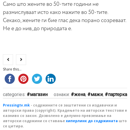
Само што жените во 50-тите години не
размислуваат исто како мажите во 50-тите.
Секако, жените ги бие глас дека порано созреваат.
Не е до нив, до природата е.
Share this...
categories:
магазин
ознаки:
жена
,
мажи
,
партерка
Pressingtv.mk
- содржините се заштитени со издавачки и
авторски права (copyright). Крадењето на авторски текстови е
казниво со закон. Дозволено е делумно превземање на
авторски содржини со ставање
хиперлинк до содржината
што
се цитира.