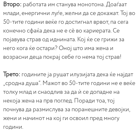
Второ:
работата им станува монотона. Доаѓаат
млади, енергични луѓе, желни да се докажат. Тој во
50-тите години веќе го достигнал врвот, па сега
конечно сфаќа дека не е сè во кариерата. Се
појавува страв од иднината. Кој ќе се грижи за
него кога ќе остари? Оној што има жена и
возрасни деца покрај себе го нема тој страв!
Трето:
годините ја рушат илузијата дека ќе најдат
„сродна душа“. Мажот во 50-тите години не е веќе
толку млад и снаодлив за да ѝ се допадне на
некоја жена на прв поглед. Поради тоа, тој
почнува да размислува за поранешните девојки,
жени и начинот на кој ги освоил пред многу
години.