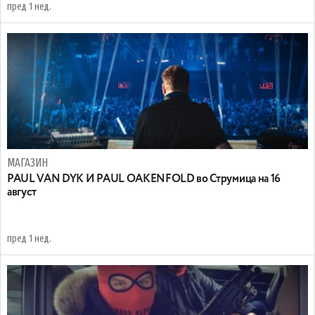
пред 1 нед.
МАГАЗИН
PAUL VAN DYK И PAUL OAKENFOLD во Струмица на 16
август
пред 1 нед.