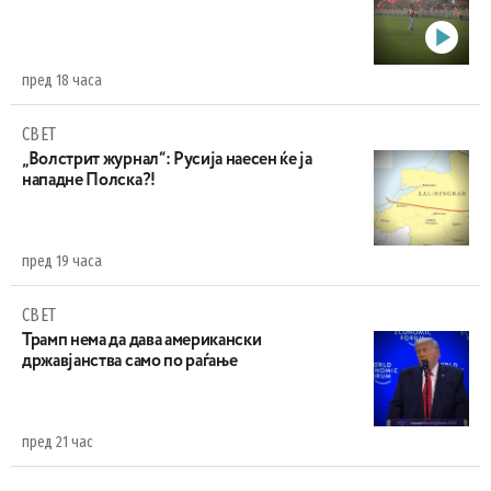
пред 18 часа
СВЕТ
„Волстрит журнал“: Русија наесен ќе ја
нападне Полска?!
пред 19 часа
СВЕТ
Трамп нема да дава американски
државјанства само по раѓање
пред 21 час