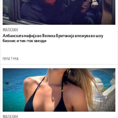
МАГАЗИН
Aлбанската мафија во Велика Британија вложува во шоу
бизнис и тик-ток ѕвезди
пред 1 нед.
МАГАЗИН