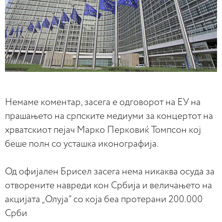
Немаме коментар, засега е одговорот на ЕУ на
прашањето на српските медиуми за концертот на
хрватскиот пејач Марко Пeрковиќ Томпсон кој
беше полн со усташка иконографија.
Од офијален Брисел засега нема никаква осуда за
отворените навреди кон Србија и величањето на
акцијата „Олуја“ со која беа протерани 200.000
Срби