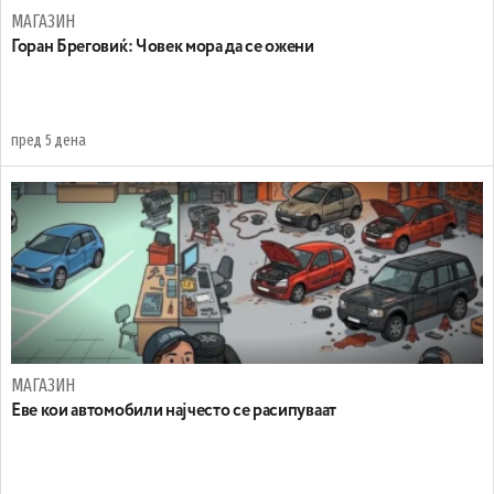
МАГАЗИН
Горан Бреговиќ: Човек мора да се ожени
пред 5 дена
МАГАЗИН
Еве кои автомобили најчесто се расипуваат