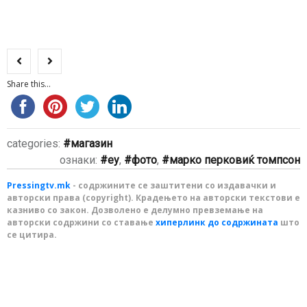
Share this...
categories:
магазин
ознаки:
еу
,
фото
,
марко перковиќ томпсон
Pressingtv.mk
- содржините се заштитени со издавачки и
авторски права (copyright). Крадењето на авторски текстови е
казниво со закон. Дозволено е делумно превземање на
авторски содржини со ставање
хиперлинк до содржината
што
се цитира.