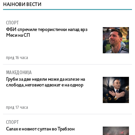
НАЈНОВИ ВЕСТИ
СПОРТ
ФБИ спречиле терористички напад врз
Меси на СП
пред 16 часа
МАКЕДОНИЈА
Груби за две недели може да излезе на
слобода, неговиот адвокат е на одмор
пред 17 часа
СПОРТ
Салах е новиот султан во Трабзон