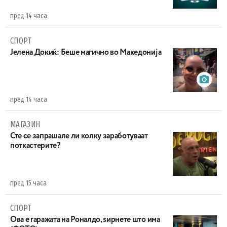
пред 14 часа
СПОРТ
Јелена Докиќ: Беше магично во Македонија
пред 14 часа
МАГАЗИН
Сте се запрашале ли колку заработуваат
поткастерите?
пред 15 часа
СПОРТ
Ова е гаражата на Роналдо, ѕирнете што има