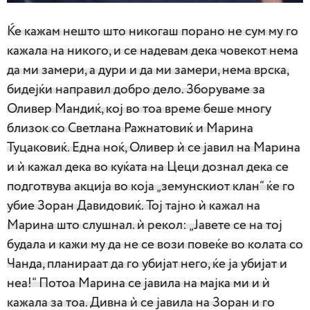
Ќе кажам нешто што никогаш порано не сум му го
кажала на никого, и се надевам дека човекот нема
да ми замери, а дури и да ми замери, нема врска,
бидејќи направил добро дело. Зборуваме за
Оливер Мандиќ, кој во тоа време беше многу
близок со Светлана Ражнатовиќ и Марина
Туцаковиќ. Една ноќ, Оливер ѝ се јавил на Марина
и ѝ кажал дека во куќата на Цеци дознал дека се
подготвува акција во која „земунскиот клан“ ќе го
убие Зоран Давидовиќ. Тој тајно ѝ кажал на
Марина што слушнал. ѝ рекол: „Јавете се на тој
будала и кажи му да не се вози повеќе во колата со
Чанда, планираат да го убијат него, ќе ја убијат и
неа!“ Потоа Марина се јавила на мајка ми и ѝ
кажала за тоа. Дивна ѝ се јавила на Зоран и го