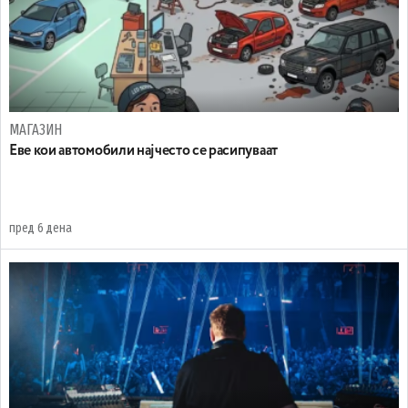
МАГАЗИН
Еве кои автомобили најчесто се расипуваат
пред 6 дена