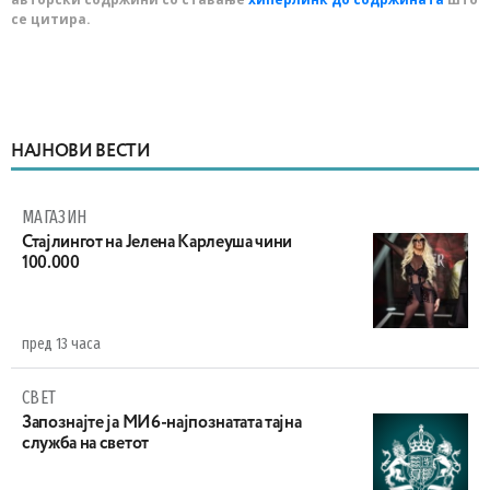
се цитира.
НАЈНОВИ ВЕСТИ
МАГАЗИН
Стајлингот на Јелена Карлеуша чини
100.000
пред 13 часа
СВЕТ
Запознајте ја МИ6-најпознатата тајна
служба на светот