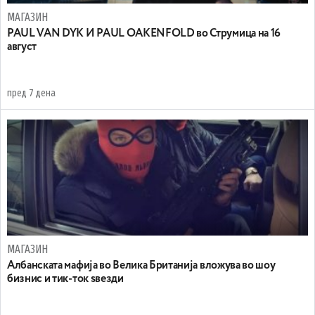
МАГАЗИН
PAUL VAN DYK И PAUL OAKENFOLD во Струмица на 16
август
пред 7 дена
МАГАЗИН
Aлбанската мафија во Велика Британија вложува во шоу
бизнис и тик-ток ѕвезди