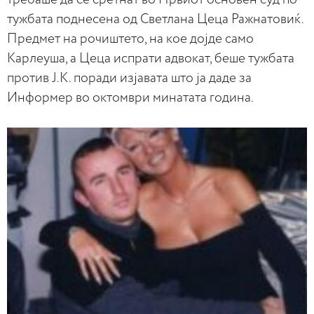
тужбата поднесена од Светлана Цеца Ражнатовиќ.
Предмет на рочиштето, на кое дојде само
Карлеуша, а Цеца испрати адвокат, беше тужбата
против Ј.К. поради изјавата што ја даде за
Информер во октомври минатата година.