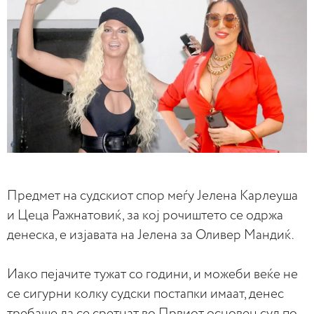
Предмет на судскиот спор меѓу Јелена Карлеуша
и Цеца Ражнатовиќ, за кој рочиштето се одржа
денеска, е изјавата на Јелена за Оливер Мандиќ.
Иако пејачите тужат со години, и можеби веќе не
се сигурни колку судски постапки имаат, денес
требаше да се сретнат во Првиот основен суд по