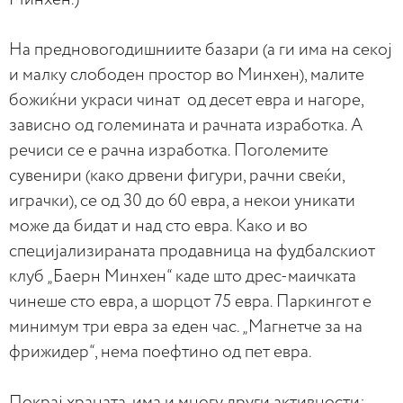
На предновогодишниите базари (а ги има на секој
и малку слободен простор во Минхен), малите
божиќни украси чинат од десет евра и нагоре,
зависно од големината и рачната изработка. А
речиси се е рачна изработка. Поголемите
сувенири (како дрвени фигури, рачни свеќи,
играчки), се од 30 до 60 евра, а некои уникати
може да бидат и над сто евра. Како и во
специјализираната продавница на фудбалскиот
клуб „Баерн Минхен“ каде што дрес-маичката
чинеше сто евра, а шорцот 75 евра. Паркингот е
минимум три евра за еден час. „Магнетче за на
фрижидер“, нема поефтино од пет евра.
Покрај храната, има и многу други активности: