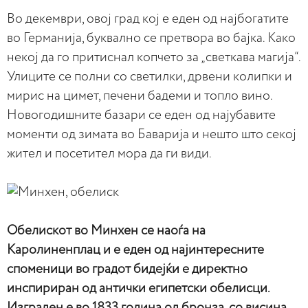
Во декември, овој град кој е еден од најбогатите
во Германија, буквално се претвора во бајка. Како
некој да го притиснал копчето за „светкава магија“.
Улиците се полни со светилки, дрвени колипки и
мирис на цимет, печени бадеми и топло вино.
Новогодишните базари се еден од најубавите
моменти од зимата во Баварија и нешто што секој
жител и посетител мора да ги види.
Обелискот во Минхен се наоѓа на
Каролиненплац и е еден од најинтересните
споменици во градот бидејќи е директно
инспириран од антички египетски обелисци.
Изграден е во 1833 година од бронза, со висина