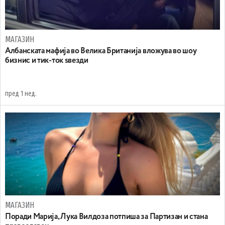
МАГАЗИН
Aлбанската мафија во Велика Британија вложува во шоу
бизнис и тик-ток ѕвезди
пред 1 нед.
МАГАЗИН
Поради Марија, Лука Вилдоза потпиша за Партизан и стана