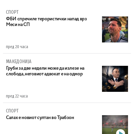
СПОРТ
ФБИ спречиле терористички напад врз
Меси на СП
пред 20 часа
МАКЕДОНИЈА
Груби за две недели може да излезе на
слобода, неговиот адвокат е на одмор
пред 22 часа
СПОРТ
Салах е новиот султан во Трабзон