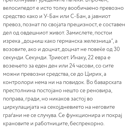
велосипедот е исто толку вообичаено превозно
средство како и У-Бан или С-Бан, а јавниот
превоз, познат по својата прецизност, е составен
дел од овдешниот живот. Замислете, постои
изрека „доцниш како германска железница“, а
возовите, ако и доцнат, доцнат не повеќе од 30
секунди. Секунди. Триесет. Инаку, 22 евра е
возењето за еден ден или 24 часови, со сите
можни превозни средства, се до Цирих, а
контролори нема ни на повидок. Во баварската
престолнина постојано нешто се реновира,
поправа, гради, но никаков застој во
циркулацијата на секојдневието на неговите
граѓани не се случува. Се функционира и покрај
крановите и работниците, беспрекорно.