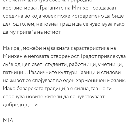
коегзистираат. Граѓаните на Минхен создаваат
средина во која човек може истовремено да биде
дел од голем, непознат град и да се чувствува како
да му припаѓа на истиот.
На крај, можеби најважната карактеристика на
Минхен е неговата отвореност. Градот привлекува
луѓе од цел свет: студенти, работници, уметници,
патници… Различните култури, јазици и стилови
на живот се спојуваат во еден хармоничен мозаик.
Иако баварската традиција е силна, таа не ги
спречува новите жители да се чувствуваат
добредојдени.
MIA