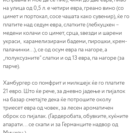
на улица од 0,5 л. е четири евра, греано вино (со
цимет и портокал, сосе чашата како сувенир), ќе го
платите над седум евра, слатките (лебкуцхен –
медени колачи со цимет, срца, ѕвезди и шарени
украси, карамелизирани бадеми, пирошки, крем-
палачинки…), се од осум евра па нагоре, а
„полуксузните“ слатки и од 13 евра, па нагоре (за
парче).
Хамбургер со помфрит и милкшејк ќе го платите
21 евро. Што ќе рече, за дневно јадење и пијалок
на базар сметајте дека ќе потрошите околу
триесет евра од човек, за лесен ароматичен
оброк со пијалак. (Гардеробата, обувките, куќните
апарати… се скапи и за Германците надвор од
Минхен.)