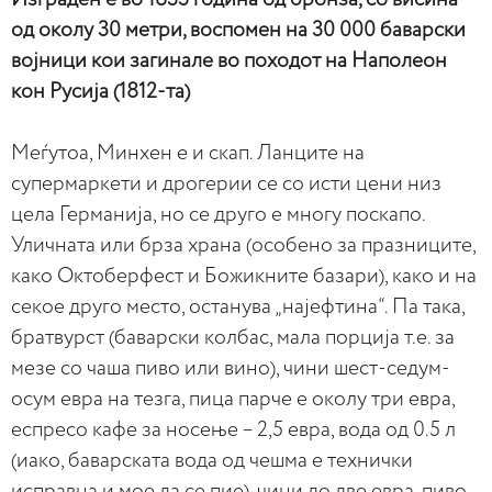
од околу 30 метри, воспомен на 30 000 баварски
војници кои загинале во походот на Наполеон
кон Русија (1812-та)
Меѓутоа, Минхен е и скап. Ланците на
супермаркети и дрогерии се со исти цени низ
цела Германија, но се друго е многу поскапо.
Уличната или брза храна (особено за празниците,
како Октоберфест и Божикните базари), како и на
секое друго место, останува „најефтина“. Па така,
братвурст (баварски колбас, мала порција т.е. за
мезе со чаша пиво или вино), чини шест-седум-
осум евра на тезга, пица парче е околу три евра,
еспресо кафе за носење – 2,5 евра, вода од 0.5 л
(иако, баварската вода од чешма е технички
исправна и мое да се пие), чини до две евра, пиво