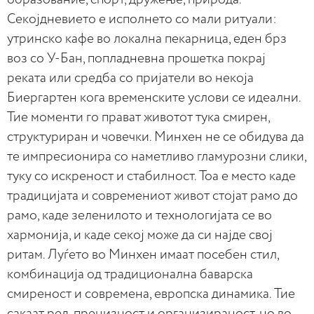
Секојдневието е исполнето со мали ритуали:
утринско кафе во локална пекарница, еден брз
воз со У-Бан, попладневна прошетка покрај
реката или средба со пријатели во некоја
Биергартен кога временските услови се идеални.
Тие моменти го прават животот тука смирен,
структуриран и човечки. Минхен не се обидува да
те импресионира со наметливо гламурозни слики,
туку со искреност и стабилност. Тоа е место каде
традицијата и современиот живот стојат рамо до
рамо, каде зеленилото и технологијата се во
хармонија, и каде секој може да си најде свој
ритам. Луѓето во Минхен имаат посебен стил,
комбинација од традиционална баварска
смиреност и современа, европска динамика. Тие
сакаат ред, прецизност и организираност, но во