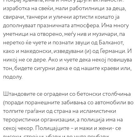
изработка на свеќи, мали работилници за деца,
свирачи, танчери и улични артисти коишто ја
дополнуваат празничната атмосфера. Има многу
уметници на отворено, меѓу нив и музичари, па
неретко ќе чуете и познати звуци од Балканот,
како и македонски, изведувани (и) од Германци. И
никој не се дере. Ако и чуете дека некој повишува
тон, бидете сигурни дека е од нашите краеви или,
подолу.
Штандовите се оградени со бетонски столбчиња
(поради поранешните забивања со автомобили во
толпите граѓани од страна на исламистички
терористички организации, а полиција има на
секој чекор. Полицајците – и мажи и жени- се
високи, стројни, убави и во уште поубави