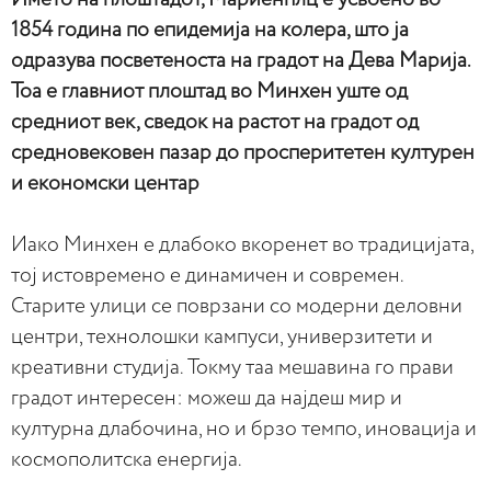
1854 година по епидемија на колера, што ја
одразува посветеноста на градот на Дева Марија.
Тоа е главниот плоштад во Минхен уште од
средниот век, сведок на растот на градот од
средновековен пазар до просперитетен културен
и економски центар
Иако Минхен е длабоко вкоренет во традицијата,
тој истовремено е динамичен и современ.
Старите улици се поврзани со модерни деловни
центри, технолошки кампуси, универзитети и
креативни студија. Токму таа мешавина го прави
градот интересен: можеш да најдеш мир и
културна длабочина, но и брзо темпо, иновација и
космополитска енергија.