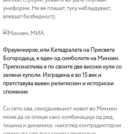
униформи. Не ве плашат, туку набљудуваат,
влеваат безбедност).
Фрауенкирхе, или Катедралата на Пресвета
Богородица, е еден од симболите на Минхен.
Препознатлива е по своите две високи кули со
зелени куполи. Изградена е во 15 век и
претставува важен религиозен и историски
споменик
Со сето ова, секојдневниот живот во Минхен
може да се опише како комбинација од ред,
тишина и динамика: наизглед контрадикторни
елементи што тука сосема природно