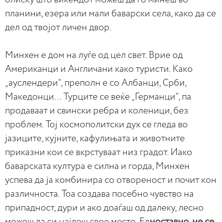
планини, езера или мали баварски села, како да се
дел од твојот личен двор.
Минхен е дом на луѓе од цел свет. Врие од
Американци и Англичани како туристи. Како
„ауслендери“, преполн е со Албанци, Срби,
Македонци… Турците се веќе „Германци“, па
продаваат и свински ребра и коленици, без
проблем. Тој космополитски дух се гледа во
јазиците, кујните, кафулињата и животните
приказни кои се вкрстуваат низ градот. Иако
баварската култура е силна и горда, Минхен
успева да ја комбинира со отвореност и почит кон
различноста. Тоа создава посебно чувство на
припадност, дури и ако доаѓаш од далеку, лесно
можеш да си најдеш свое место. Ед
ноставно, не се