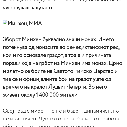
чувствуваш залутано.
Зборот Минхен буквално значи монах. Името
потекнува од монасите во Бенедиктанскиот ред,
кои и го основале градот, а тоа е и причината
поради која на грбот на Минхен има монах. Црно
и златно се боите на Светото Римско Царство и
тие се и официјалните бои на градот уште од
времето на кралот Лудвиг Четврти. Во него
живеат околу 1 400 000 жители
Овој град е мирен, но не и бавен; динамичен, но
не и хаотичен. Луѓето го ценат балансот: работа,
образование, спорт, дружење, природа.