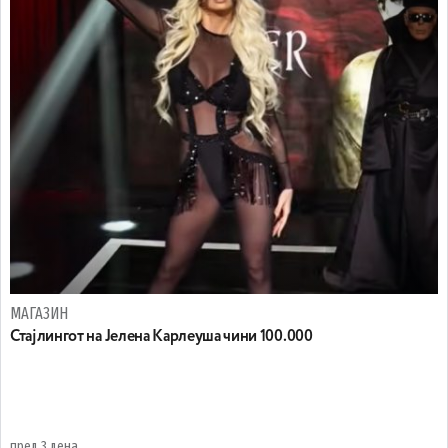
МАГАЗИН
Стајлингот на Јелена Карлеуша чини 100.000
пред 3 дена