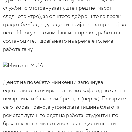
служби го отстрануваат уште пред пет часот
следното утро), за општото добро, што го прави
градот безбеден, уреден и пријатен за престој во
него. Многу се точни. Јавниот превоз, работата,
состаноците… доаѓањето на време е голема
работа таму.
Денот на повеќето минхенци започнува
едноставно: со мирис на свежо кафе од локалната
пекарница и баварски бретцел (перек). Пекарите
се отвораат рано, а утринската тишина благо ја
реметат луѓе што одат на работа, студенти што
брзаат кон трамвајот и велосипедисти што ги
преполнуваат уредените патеки. Впрочем,