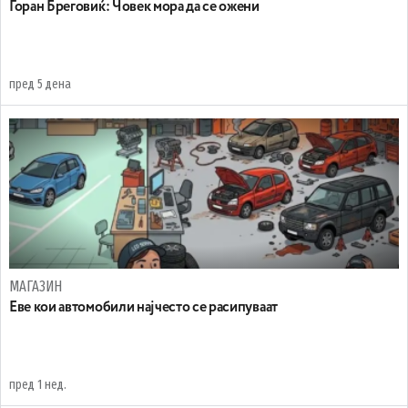
Горан Бреговиќ: Човек мора да се ожени
пред 5 дена
МАГАЗИН
Еве кои автомобили најчесто се расипуваат
пред 1 нед.