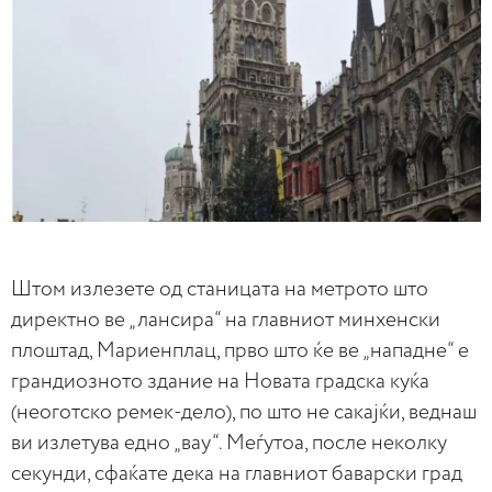
Штом излезете од станицата на метрото што
директно ве „лансира“ на главниот минхенски
плоштад, Мариенплац, прво што ќе ве „нападне“ е
грандиозното здание на Новата градска куќа
(неоготско ремек-дело), по што не сакајќи, веднаш
ви излетува едно „вау“. Меѓутоа, после неколку
секунди, сфаќате дека на главниот баварски град