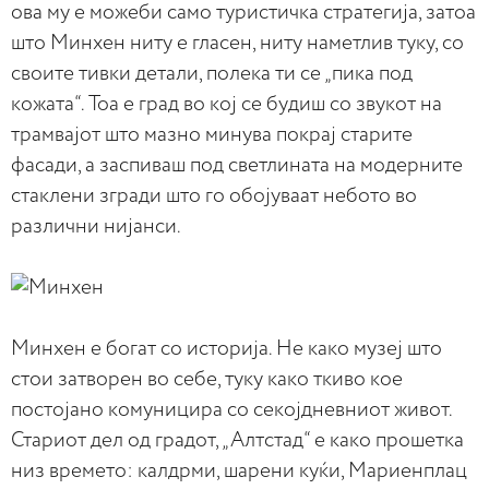
ова му е можеби само туристичка стратегија, затоа
што Минхен ниту е гласен, ниту наметлив туку, со
своите тивки детали, полека ти се „пика под
кожата“. Тоа е град во кој се будиш со звукот на
трамвајот што мазно минува покрај старите
фасади, а заспиваш под светлината на модерните
стаклени згради што го обојуваат небото во
различни нијанси.
Минхен е богат со историја. Не како музеј што
стои затворен во себе, туку како ткиво кое
постојано комуницира со секојдневниот живот.
Стариот дел од градот, „Алтстад“ е како прошетка
низ времето: калдрми, шарени куќи, Мариенплац