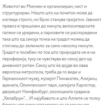
Животот во Минхен е организиран, чист и
структуриран. Нешто што на почеток може да
изгледа строго, но брзо станува пријатно. Јавниот
превоз е прецизен до минута, велосипедските
патеки се уредени, а парковите се распоредени
така што од секоја точка на градот можеш да
стигнеш до зеленило за само неколку минути.
Градот е посебен по тоа што природата не е на
периферија, туку се чувствува во секој дел од
дневниот ритам. Секој што ќе дојде во оваа
европска метропола, треба да го види и
Германскиот музеј, музејот Пинакотек, Алијанц
арената, Олимпискиот парк, капијата Карлстор,
дворецот Нимфенбург, зоолошката градина
„Хелабрун“… И најубавото е што Алпите се толку
блиску што викендот можеш да го минеш во