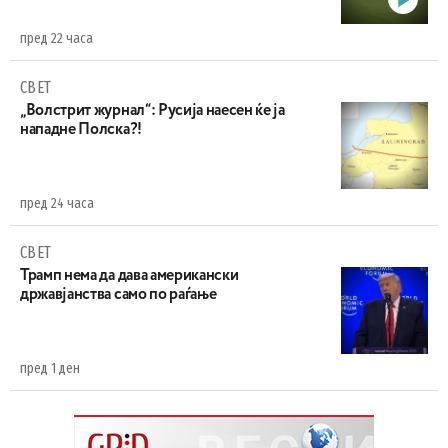
пред 22 часа
СВЕТ
„Волстрит журнал“: Русија наесен ќе ја
нападне Полска?!
пред 24 часа
СВЕТ
Трамп нема да дава американски
државјанства само по раѓање
пред 1 ден