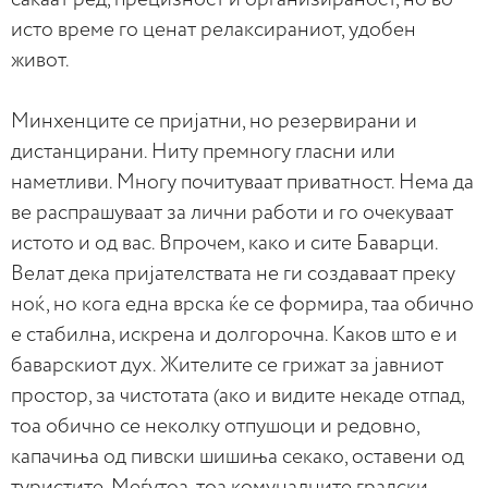
исто време го ценат релаксираниот, удобен
живот.
Минхенците се пријатни, но резервирани и
дистанцирани. Ниту премногу гласни или
наметливи. Многу почитуваат приватност. Нема да
ве распрашуваат за лични работи и го очекуваат
истото и од вас. Впрочем, како и сите Баварци.
Велат дека пријателствата не ги создаваат преку
ноќ, но кога една врска ќе се формира, таа обично
е стабилна, искрена и долгорочна. Каков што е и
баварскиот дух. Жителите се грижат за јавниот
простор, за чистотата (ако и видите некаде отпад,
тоа обично се неколку отпушоци и редовно,
капачиња од пивски шишиња секако, оставени од
туристите. Меѓутоа, тоа комуналните градски