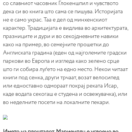
со славниот часовник Глокеншпил и чувството
дека си во книга што сама се пишува. Историјата
не е само украс. Таа е дел од минхенскиот
карактер. Традицијата е видлива во архитектурата,
празниците и дури и во секојдневните навики
како на пример, во семејните прошетки до
Англиската градина (еден од најголемите градски
паркови во Европа и изгледа како зелено срце
што ги собира луѓето на едно место. Некои читаат
книги под сенка, други трчаат, возат велосипед
или едноставно одмораат покрај реката Исар,
каде водата секогаш е студена и освежувачка), или
во неделните посети на локалните пекари.
Името на плоштадот, Мариенплц е усвоено во