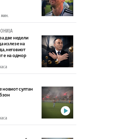
 мин.
ОНИЈА
за две недели
а излезе на
да, неговиот
т е на одмор
часа
е новиот султан
абзон
часа