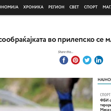
ОНОМИЈА
ХРОНИКА
РЕГИОН
СВЕТ
СПОРТ
МАГ
сообраќајката во прилепско се м
Share this...
НАЈНО
СПОРТ
ФБИ с
терор
Меси 