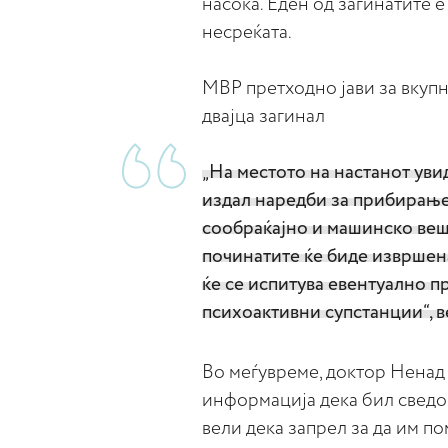
насока. Еден од загинатите е
несреќата.
МВР претходно јави за вкупн
двајца загинал
„На местото на настанот уви
издал наредби за прибирање 
сообраќајно и машинско вешт
починатите ќе биде извршена
ќе се испитува евентуално п
психоактивни супстанции“, 
Во меѓувреме, доктор Ненад
информација дека бил сведок
вели дека запрел за да им по