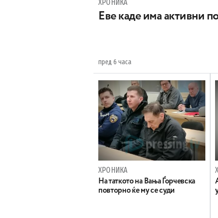
ХРОНИКА
Eве каде има активни п
пред 6 часа
ХРОНИКА
На таткото на Вања Ѓорчевска
повторно ќе му се суди