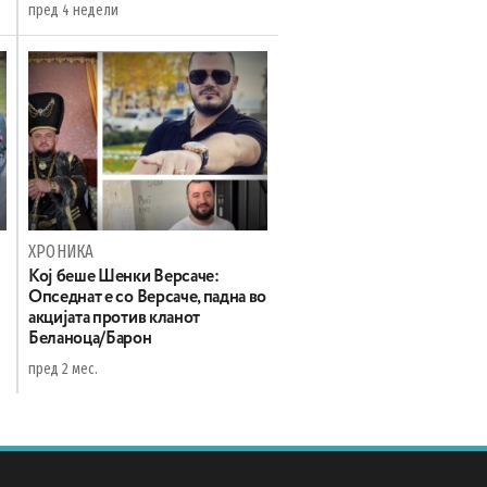
пред 4 недели
ХРОНИКА
Koj беше Шенки Версаче:
Oпседнат е со Версаче, падна во
акцијата против кланот
Беланоца/Барон
пред 2 мес.