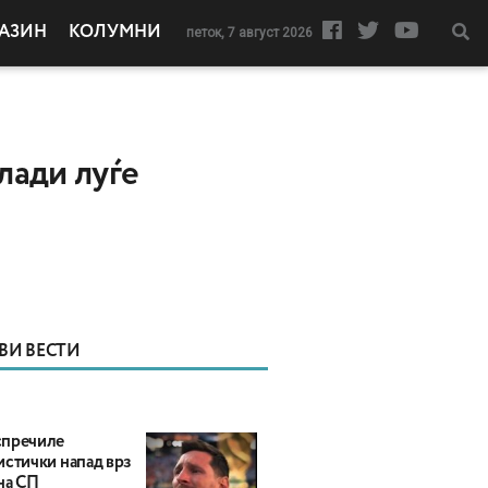
АЗИН
КОЛУМНИ
петок, 7 август 2026
лади луѓе
ВИ ВЕСТИ
пречиле
истички напад врз
на СП