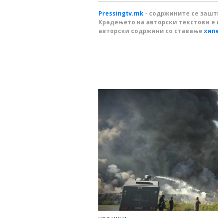
Pressingtv.mk
- содржините се зашти
Крадењето на авторски текстови е 
авторски содржини со ставање
хип