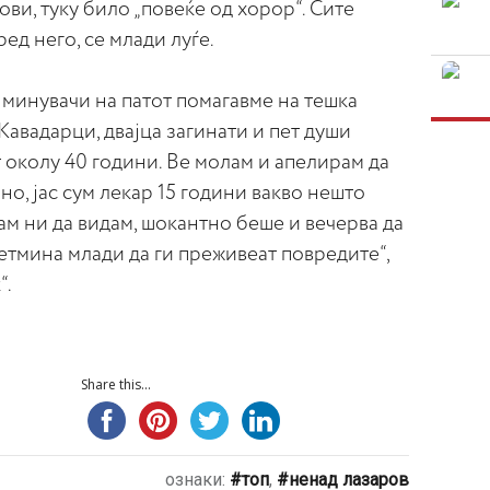
ви, туку било „повеќе од хорор“. Сите
ед него, се млади луѓе.
и минувачи на патот помагавме на тешка
Кавадарци, двајца загинати и пет души
 околу 40 години. Ве молам и апелирам да
о, јас сум лекар 15 години вакво нешто
ам ни да видам, шокантно беше и вечерва да
етмина млади да ги преживеат повредите“,
“.
Share this...
ознаки:
топ
,
ненад лазаров