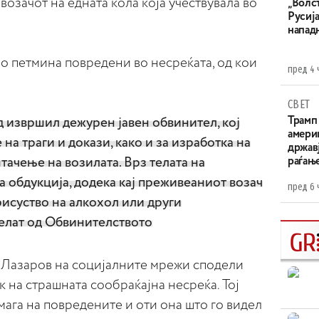
 возачот на едната кола која учествувала во
„Волс
Русија
напад
о петмина повредени во несреќата, од кои
пред 4 
СВЕТ
Трамп 
д извршил дежурен јавен обвинител, кој
амери
на траги и докази, како и за изработка на
државј
раѓањ
ачење на возилата. Врз телата на
 обдукција, додека кај преживеаниот возач
пред 6 
рисуство на алкохол или други
велат од Обвинителството
 Лазаров на социјалните мрежи сподели
 на страшната сообраќајна несреќа. Тој
мага на повредените и оти она што го видел