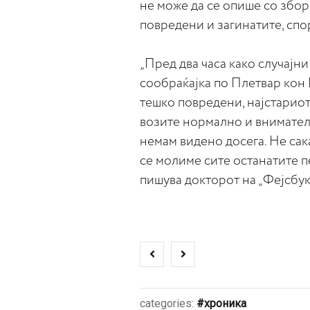
не може да се опише со зборо
повредени и загинатите, спор
„Пред два часа како случајн
сообраќајка по Плетвар кон 
тешко повредени, најстариот
возите нормално и внимателн
немам видено досега. Не сак
се молиме сите останатите п
пишува докторот на „Фејсбук
categories:
хроника