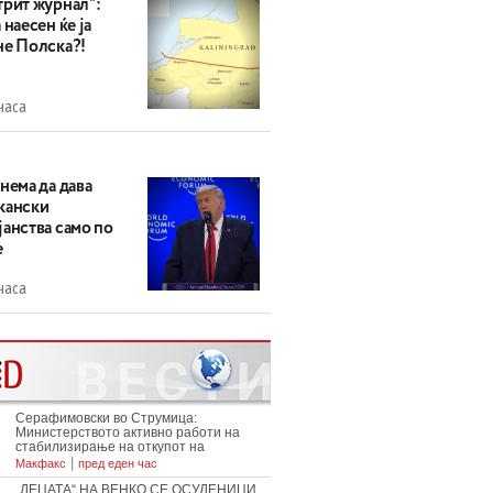
трит журнал“:
 наесен ќе ја
не Полска?!
часа
нема да дава
кански
анства само по
е
часа