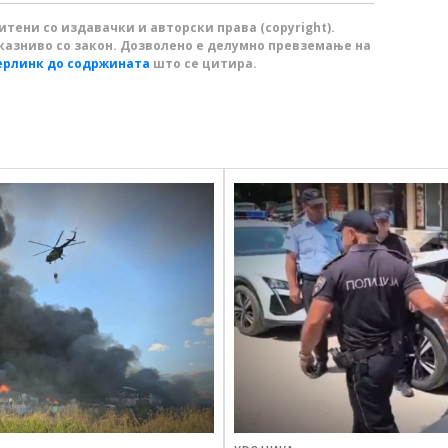
тени со издавачки и авторски права (copyright).
казниво со закон. Дозволено е делумно превземање на
ерлинк до содржината
што се цитира.