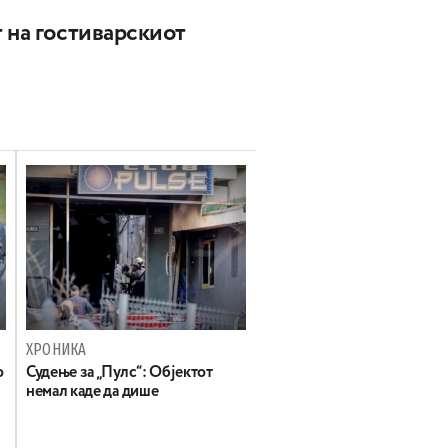
 на гостиварскиот
ХРОНИКА
о
Судење за „Пулс“: Објектот
немал каде да дише