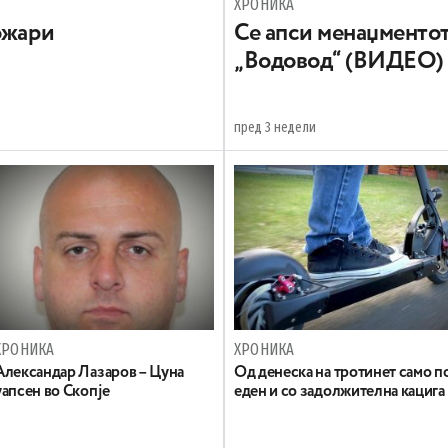
ХРОНИКА
ожари
Се апси менаџментот
„Водовод“ (ВИДЕО)
пред 3 недели
ХРОНИКА
ХРОНИКА
Александар Лазаров – Цуна
Oд денеска на тротинет само п
уапсен во Скопје
еден и со задолжителна кацига