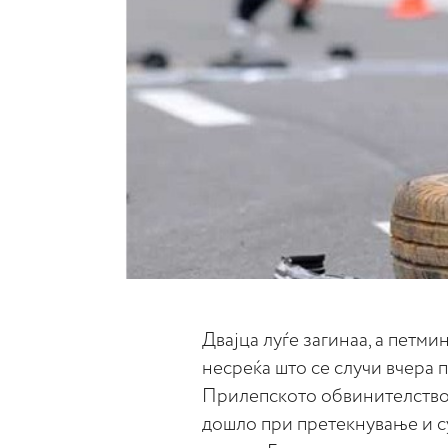
Двајца луѓе загинаа, а петм
несреќа што се случи вчера 
Прилепското обвинителство.
дошло при претекнување и с