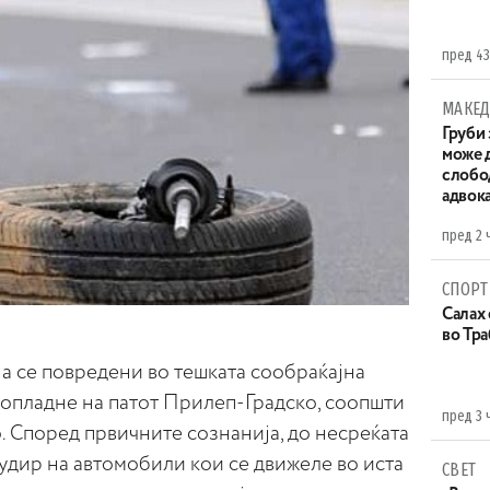
пред 43
МАКЕД
Груби 
може д
слобо
адвока
пред 2 
СПОРТ
Салах 
во Тр
ина се повредени во тешката сообраќајна
попладне на патот Прилеп-Градско, соопшти
пред 3 
 Според првичните сознанија, до несреќата
удир на автомобили кои се движеле во иста
СВЕТ