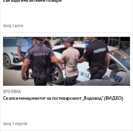
Eве каде има активни пожари
пред 3 дена
ХРОНИКА
Се апси менаџментот на гостиварскиот „Водовод“ (ВИДЕО)
пред 3 недели