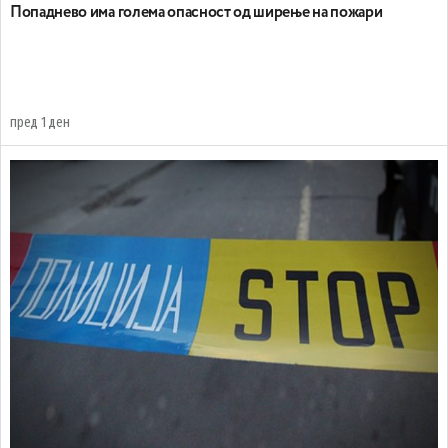
Попаднево има голема опасност од ширење на пожари
пред 1 ден