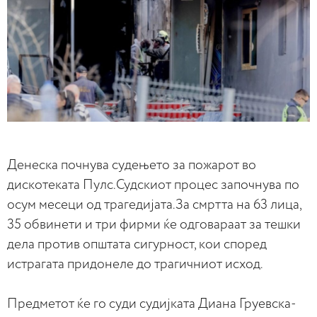
Денеска почнува судењето за пожарот во
дискотеката Пулс.Судскиот процес започнува по
осум месеци од трагедијата.За смртта на 63 лица,
35 обвинети и три фирми ќе одговараат за тешки
дела против општата сигурност, кои според
истрагата придонеле до трагичниот исход.
Предметот ќе го суди судијката Диана Груевска-