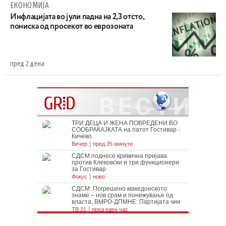
ЕКОНОМИЈА
Инфлацијата во јули падна на 2,3 отсто,
пониска од просекот во еврозоната
пред 2 дена