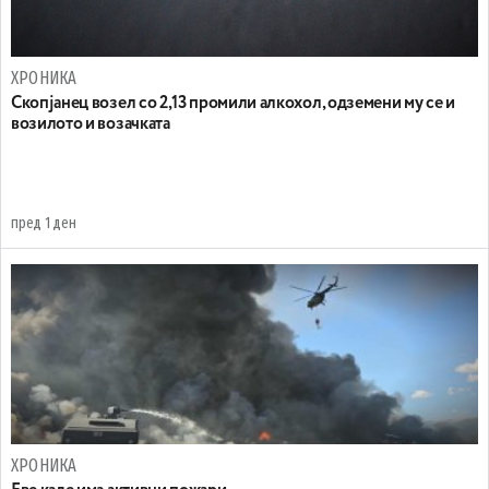
ХРОНИКА
Скопјанец возел со 2,13 промили алкохол, одземени му се и
возилото и возачката
пред 1 ден
ХРОНИКА