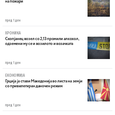
на пожари
пред 1 ден
ХРОНИКА
Скопјанец возел со 2,13 промили алкохол,
одземени му се и возилото и возачката
пред 1 ден
ЕКОНОМИЈА
Грција ја стави Македонија во листа на земји
со привилегиран даночен режим
пред 1 ден