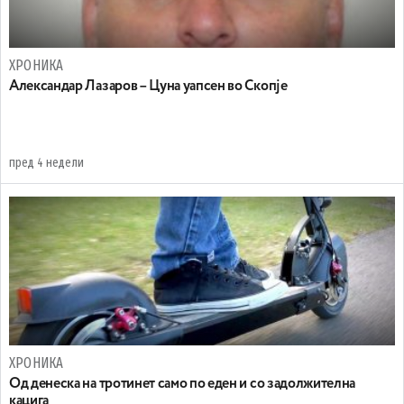
ХРОНИКА
Александар Лазаров – Цуна уапсен во Скопје
пред 4 недели
ХРОНИКА
Oд денеска на тротинет само по еден и со задолжителна
кацига