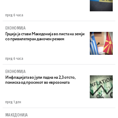
пред 6 часа
ЕКОНОМИЈА
Грција ја стави Македонија во листа на земји
со привилегиран даночен режим
пред 6 часа
ЕКОНОМИЈА
Инфлацијата во јули падна на 2,3 отсто,
пониска од просекот во еврозоната
пред 1 ден
МАКЕДОНИЈА