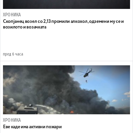
ХРОНИКА
Скопјанец возел со 2,13 промили алкохол, одземени му се и
возилото и возачката
пред 6 часа
ХРОНИКА
Eве каде има активни пожари