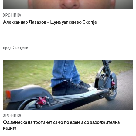
ХРОНИКА
Александар Лазаров – Цуна уапсен во Скопје
пред 4 недели
ХРОНИКА
Oд денеска на тротинет само по еден и со задолжителна
кацига