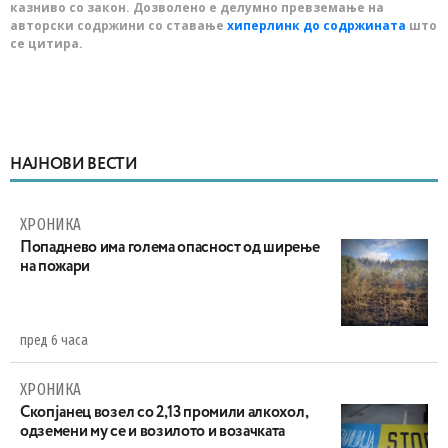
казниво со закон. Дозволено е делумно превземање на
авторски содржини со ставање
хиперлинк до содржината
што
се цитира.
НАЈНОВИ ВЕСТИ
ХРОНИКА
Попаднево има голема опасност од ширење
на пожари
пред 6 часа
ХРОНИКА
Скопјанец возел со 2,13 промили алкохол,
одземени му се и возилото и возачката