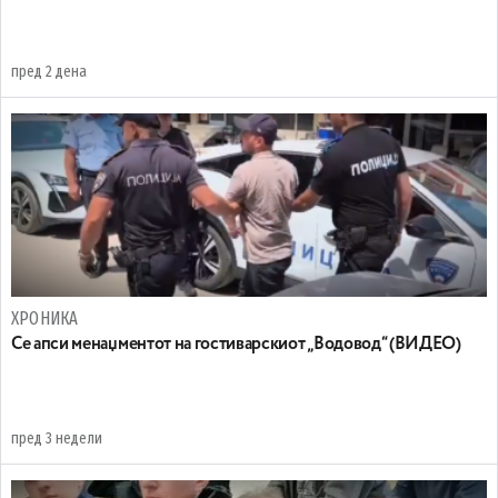
пред 2 дена
ХРОНИКА
Се апси менаџментот на гостиварскиот „Водовод“ (ВИДЕО)
пред 3 недели