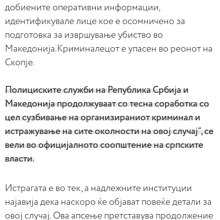
добиените оперативни информации,
идентификувале лице кое е осомничено за
подготовка за извршување убиство во
Македонија.Криминалецот е упасен во реонот на
Скопје.
Полициските служби на Република Србија и
Македонија продолжуваат со тесна соработка со
цел сузбивање на организираниот криминал и
истражување на сите околности на овој случај“, се
вели во официјалното соопштение на српските
власти.
Истрагата е во тек, а надлежните институции
најавија дека наскоро ќе објават повеќе детали за
овој случај. Ова апсење претставува продолжение