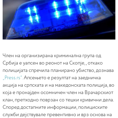
Член на организирана криминална група од
Србија е уапсен во реонот на Скопје, , откако
полицијата спречила планирано убиство, дознава
„Press.rs“.
Апсењето е резултат на заедничка
акција на српската и на македонската полиција, во
која е пронајден осомничен член на Врачарскиот
клан, претходно поврзан со тешки кривични дела.
Според достапните информации, полициските
служби дејствувале превентивно и врз основа на