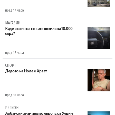
пред 17 часа
МАГАЗИН
Каде исчезнаа новите возила за 10.000
евра?
пред 17 часа
СПОРТ
Дедото на Ноле е Хрват
пред 18 часа
РЕГИОН
Aлбански знамиња во европски Улцињ