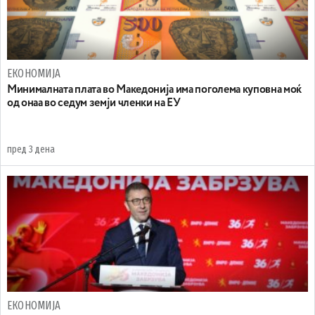
ЕКОНОМИЈА
Минималната плата во Македонија има поголема куповна моќ
од онаа во седум земји членки на ЕУ
пред 3 дена
ЕКОНОМИЈА