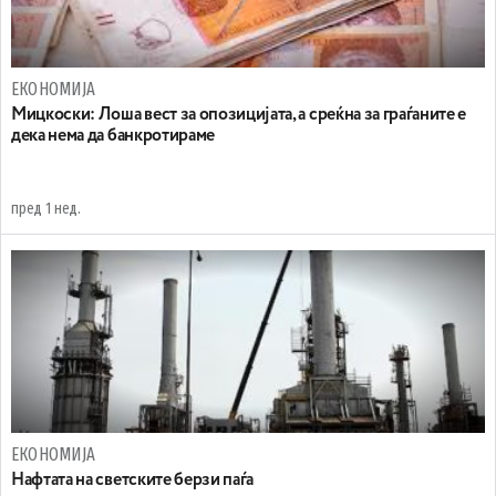
ЕКОНОМИЈА
Мицкоски: Лоша вест за опозицијата, а среќна за граѓаните е
дека нема да банкротираме
пред 1 нед.
ЕКОНОМИЈА
Нафтата на светските берзи паѓа