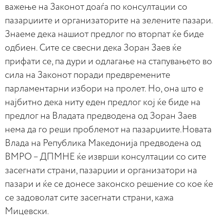
важење на Законот доаѓа по консултации со
пазарџиите и организаторите на зелените пазари.
Знаеме дека нашиот предлог по вторпат ќе биде
одбиен. Сите се свесни дека Зоран Заев ќе
прифати се, па дури и одлагање на стапувањето во
сила на Законот поради предвремените
парламентарни избори на пролет. Но, она што е
најбитно дека ниту еден предлог кој ќе биде на
предлог на Владата предводена од Зоран Заев
нема да го реши проблемот на пазарџиите.Новата
Влада на Република Македонија предводена од
ВМРО – ДПМНЕ ќе изврши консултации со сите
засегнати страни, пазарџии и организатори на
пазари и ќе се донесе законско решение со кое ќе
се задоволат сите засегнати страни, кажа
Мицевски.