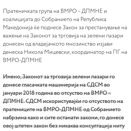
Пратеничката група на ВМРО – ДПМНЕ и
коалицијата до Собранието на Република
Македонија ќе поднесе Закон за престанување на
важење на Законот за трговија на зелени пазари
донесен од владејачкото мнозинство изјави
денеска Никола Мицевски, координатор на ПГ на
ВМРО-ДПМНЕ
Имено, Законот за трговија зелени пазари го
донесе гласачката машинерија на СДСМ во
јануари 2018 година во отсуство на ВМРО –
ДПМНЕ. СДСМ искористувајќи го отсуството на
пратениците на ВМРО-ДПМНЕ од Собранието
набрзина како и сите останати закони, го донесе
овој штетен закон без никаква консултација ниту