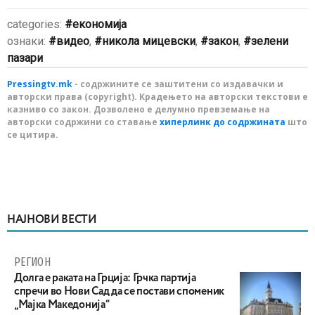
categories:
економија
ознаки:
видео
,
никола мицевски
,
закон
,
зелени
пазари
Pressingtv.mk
- содржините се заштитени со издавачки и
авторски права (copyright). Крадењето на авторски текстови е
казниво со закон. Дозволено е делумно превземање на
авторски содржини со ставање
хиперлинк до содржината
што
се цитира.
НАЈНОВИ ВЕСТИ
РЕГИОН
Долга е раката на Грција: Грчка партија
спречи во Нови Сад да се постави споменик
„Мајка Македонија“