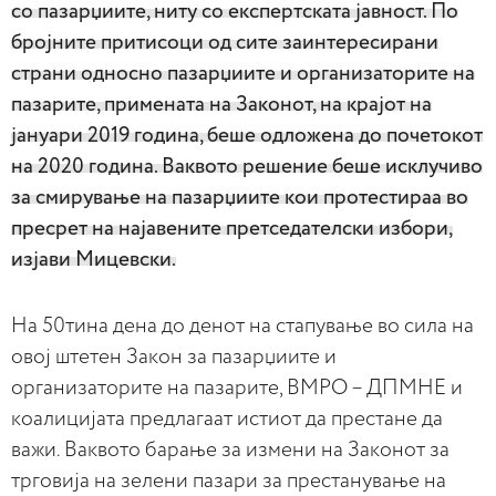
со пазарџиите, ниту со експертската јавност. По
бројните притисоци од сите заинтересирани
страни односно пазарџиите и организаторите на
пазарите, примената на Законот, на крајот на
јануари 2019 година, беше одложена до почетокот
на 2020 година. Ваквото решение беше исклучиво
за смирување на пазарџиите кои протестираа во
пресрет на најавените претседателски избори,
изјави Мицевски.
На 50тина дена до денот на стапување во сила на
овој штетен Закон за пазарџиите и
организаторите на пазарите, ВМРО – ДПМНЕ и
коалицијата предлагаат истиот да престане да
важи. Ваквото барање за измени на Законот за
трговија на зелени пазари за престанување на