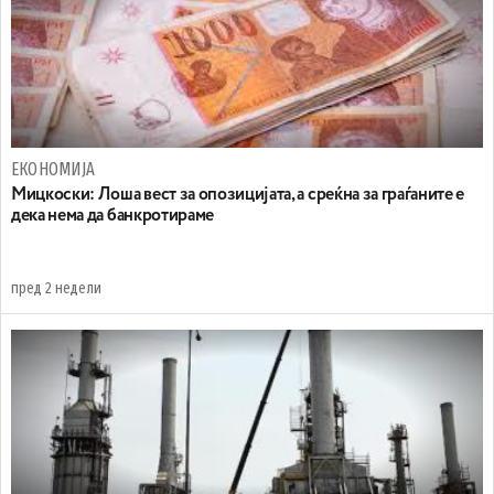
ЕКОНОМИЈА
Мицкоски: Лоша вест за опозицијата, а среќна за граѓаните е
дека нема да банкротираме
пред 2 недели