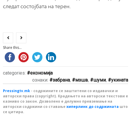
следат состојбата на терен.
Share this...
categories:
економија
ознаки:
забрана
,
мзшв
,
шуми
,
укината
Pressingtv.mk
- содржините се заштитени со издавачки и
авторски права (copyright). Крадењето на авторски текстови е
казниво со закон. Дозволено е делумно превземање на
авторски содржини со ставање
хиперлинк до содржината
што
се цитира.