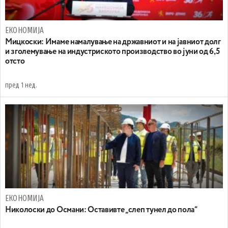
ЕКОНОМИЈА
Mицкоски: Имаме намалување на државниот и на јавниот долг
и зголемување на индустриското производство во јуни од 6,5
отсто
пред 1 нед.
ЕКОНОМИЈА
Николоски до Османи: Oставивте „слеп тунел до пола“