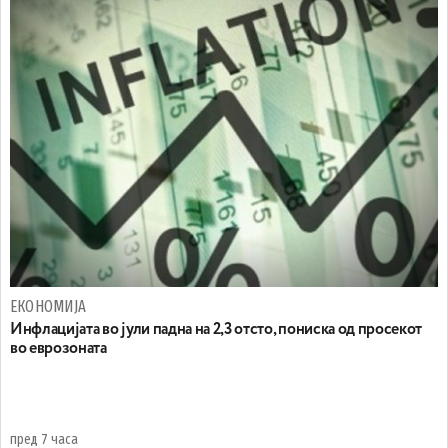
ЕКОНОМИЈА
Инфлацијата во јули падна на 2,3 отсто, пониска од просекот
во еврозоната
пред 7 часа