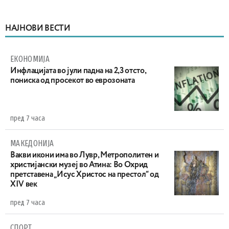
НАЈНОВИ ВЕСТИ
ЕКОНОМИЈА
Инфлацијата во јули падна на 2,3 отсто,
пониска од просекот во еврозоната
пред 7 часа
МАКЕДОНИЈА
Вакви икони има во Лувр, Метрополитен и
христијански музеј во Атина: Во Охрид
претставена „Исус Христос на престол“ од
XIV век
пред 7 часа
СПОРТ