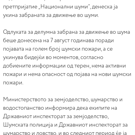
претпријатие „Национални шуми”, денеска ја
укина забраната за движење во шуми.
Одлуката за делумна забрана за движење во шума
беше донесена на 7 август годинава поради
појавата на голем број шумски пожари, а се
укинува бидејќи во моментов, согласно
добиените информации од терен, нема активни
пожари и нема опасност од појава на нови шумски
пожари.
Министерството за земјоделство, шумарство и
водостопанство информира дека екипите на
Државниот инспекторат за земјоделство,
Шумската полиција и Државниот инспекторат за
шумарство и ловство, и во следниот период ќе ја