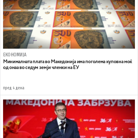
ЕКОНОМИЈА
Минималната плата во Македонија има поголема куповна моќ
од онаа во седум земји членки на ЕУ
пред 4 дена