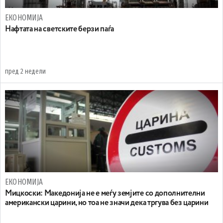
ЕКОНОМИЈА
Нафтата на светските берзи паѓа
пред 2 недели
ЕКОНОМИЈА
Мицкоски: Македонија не е меѓу земјите со дополнителни
американски царини, но тоа не значи дека тргува без царини