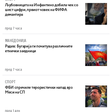
Љубовницата на Инфантино добила чек со
шест цифри, првиот човек на ФИФА
демантира
пред 7 часа
МАКЕДОНИЈА
Радев: Бугарија ги почитува различните
етнички заедници
пред 7 часа
СПОРТ
ФБИ спречиле терористички напад врз
Меси на СП
пред 1 ден