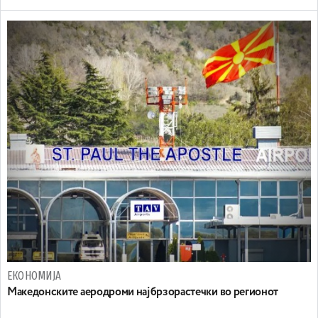
ЕКОНОМИЈА
Maкедонските аеродроми најбрзорастечки во регионот