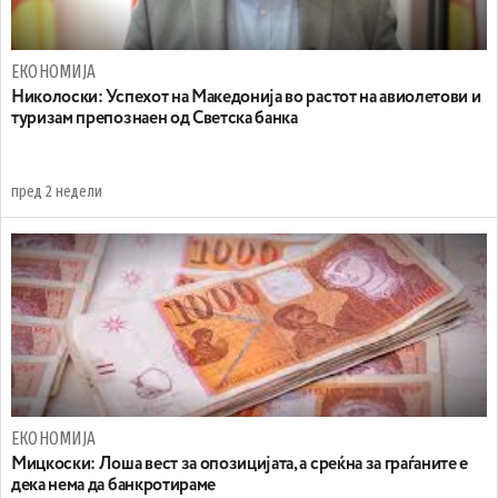
ЕКОНОМИЈА
Николоски: Успехот на Македонија во растот на авиолетови и
туризам препознаен од Светска банка
пред 2 недели
ЕКОНОМИЈА
Мицкоски: Лоша вест за опозицијата, а среќна за граѓаните е
дека нема да банкротираме