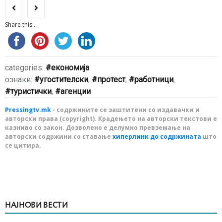
Share this...
categories:
економија
ознаки:
угостителски
,
протест
,
работници
,
туристички
,
агенции
Pressingtv.mk
- содржините се заштитени со издавачки и
авторски права (copyright). Крадењето на авторски текстови е
казниво со закон. Дозволено е делумно превземање на
авторски содржини со ставање
хиперлинк до содржината
што
се цитира.
НАЈНОВИ ВЕСТИ