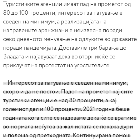
Туристичките агенции имаат пад на прометот од
80 до 100 проценти, интересот за патување е
сведен на минимум, а реализацијата на
направените аранжмани е неизвесна поради
секојдневното менување на одлуките во државите
поради пандемијата. Доставиле три барања до
Владата и најавуваат дека во вторник ќе се
приклучат на протестот на угостителите.
– Интересот за патување е сведен на минимум,
скоро и да не постои. Падот на прометот кај сите
турстички агенции е над 80 проценти, а кај
големиот дел и 100 проценти. 2021 година беше
годината кога сите се надеваме дека ќе се вратиме
во нормала меѓутоа за жал истата се покажа дури
и полоша од претходната. Континуирана помош