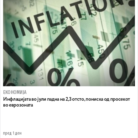
ЕКОНОМИЈА
Инфлацијата во јули падна на 2,3 отсто, пониска од просекот
во еврозоната
пред 1 ден