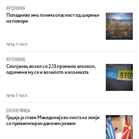
ХРОНИКА
Попаднево има голема опасност од ширење
на пожари
пред 4 часа
ХРОНИКА
Скопјанец возел со 2,13 промили алкохол,
одземени му се и возилото и возачката
пред 5 часа
ЕКОНОМИЈА
Грција ја стави Македонија во листа на земји
со привилегиран даночен режим