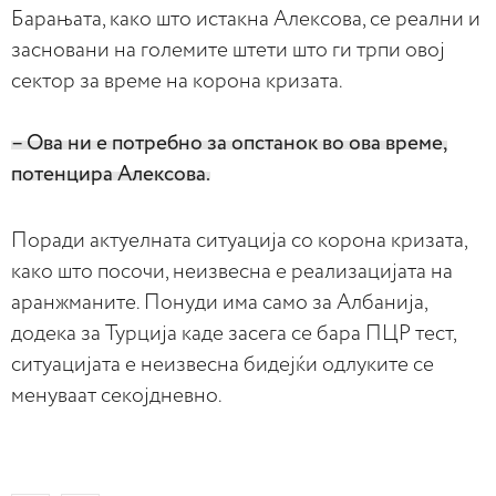
Барањата, како што истакна Алексова, се реални и
засновани на големите штети што ги трпи овој
сектор за време на корона кризата.
– Ова ни е потребно за опстанок во ова време,
потенцира Алексова.
Поради актуелната ситуација со корона кризата,
како што посочи, неизвесна е реализацијата на
аранжманите. Понуди има само за Албанија,
додека за Турција каде засега се бара ПЦР тест,
ситуацијата е неизвесна бидејќи одлуките се
менуваат секојдневно.