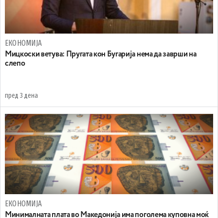
ЕКОНОМИЈА
Mицкоски ветува: Пругата кон Бугарија нема да заврши на
слепо
пред 3 дена
ЕКОНОМИЈА
Минималната плата во Македонија има поголема куповна моќ