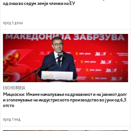
од онаа во седум земји членки на ЕУ
пред 5 дена
ЕКОНОМИЈА
Mицкоски: Имаме намалување на државниот и на јавниот долг
и зголемување на индустриското производство во јуни од 6,5
отсто
пред 1 нед.