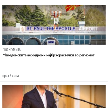
ЕКОНОМИЈА
Maкедонските аеродроми најбрзорастечки во регионот
пред 3 дена