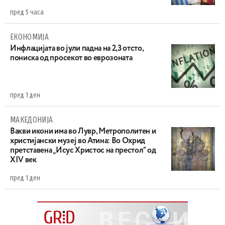
пред 5 часа
ЕКОНОМИЈА
Инфлацијата во јули падна на 2,3 отсто,
пониска од просекот во еврозоната
пред 1 ден
МАКЕДОНИЈА
Вакви икони има во Лувр, Метрополитен и
христијански музеј во Атина: Во Охрид
претставена „Исус Христос на престол“ од
XIV век
пред 1 ден