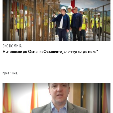
ЕКОНОМИЈА
Николоски до Османи: Oставивте „слеп тунел до пола“
пред 1 нед.