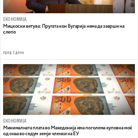
ЕКОНОМИЈА
Mицкоски ветува: Пругата кон Бугарија нема да заврши на
слепо
пред 3 дена
ЕКОНОМИЈА
Минималната плата во Македонија има поголема куповна моќ
од онаа во седум земји членки на ЕУ