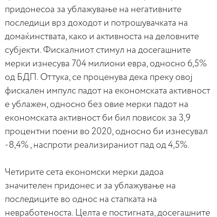
придонесоа за ублажување на негативните
последици врз доходот и потрошувачката на
домаќинствата, како и активноста на деловните
субјекти. Фискалниот стимул на досегашните
мерки изнесува 704 милиони евра, односно 6,5%
од БДП. Оттука, се проценува дека преку овој
фискален импулс падот на економската активност
е ублажен, односно без овие мерки падот на
економската активност би бил повисок за 3,9
процентни поени во 2020, односно би изнесувал
-8,4% , наспроти реализираниот пад од 4,5%.
Четирите сета економски мерки дадоа
значителен придонес и за ублажување на
последиците во однос на стапката на
невработеноста. Целта е постигната, досегашните