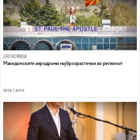
ЕКОНОМИЈА
Maкедонските аеродроми најбрзорастечки во регионот
пред 3 дена