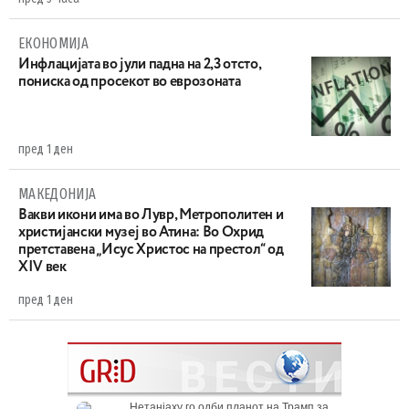
ЕКОНОМИЈА
Инфлацијата во јули падна на 2,3 отсто,
пониска од просекот во еврозоната
пред 1 ден
МАКЕДОНИЈА
Вакви икони има во Лувр, Метрополитен и
христијански музеј во Атина: Во Охрид
претставена „Исус Христос на престол“ од
XIV век
пред 1 ден