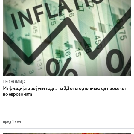
ЕКОНОМИЈА
Инфлацијата во јули падна на 2,3 отсто, пониска од просекот
во еврозоната
пред 1 ден