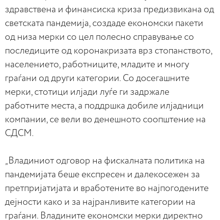
здравствена и финансиска криза предизвикана од
светската пандемија, создаде економски пакети
од низа мерки со цел полесно справување со
последиците од коронакризата врз стопанството,
населението, работниците, младите и многу
граѓани од други категории. Со досегашните
мерки, стотици илјади луѓе ги задржале
работните места, а поддршка добиле илјадници
компании, се вели во денешното соопштение на
СДСМ.
„Владиниот одговор на фискалната политика на
пандемијата беше експресен и далекосежен за
претпријатијата и вработените во најпогодените
дејности како и за најранливите категории на
граѓани. Владините економски мерки директно