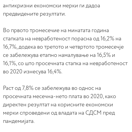
антикризни економски мерки ги дадоа
предвидените резултати.
Во првото тромесечие на минатата година
стапката на невработеност порасна од 16,2% на
16,7%, додека во третото и четвртото тромесечје
се забележува етапно намалување на 16,5% и
16,1%, со што просечната стапка на невработеност
во 2020 изнесува 16,4%.
Раст од 7,8% се забележува во однос на
просечната месечна-нето плата во 2020, како
директен резултат на корисните економски
мерки спроведени од владата на СДСМ пред
пандемијата.