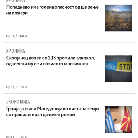
ХРОНИКА
Попаднево има голема опасност од ширење
на пожари
пред 4 часа
ХРОНИКА
Скопјанец возел со 2,13 промили алкохол,
одземени му се и возилото и возачката
пред 5 часа
ЕКОНОМИЈА
Грција ја стави Македонија во листа на земји
со привилегиран даночен режим
пред 5 часа