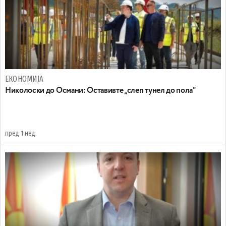
ЕКОНОМИЈА
Николоски до Османи: Oставивте „слеп тунел до пола“
пред 1 нед.