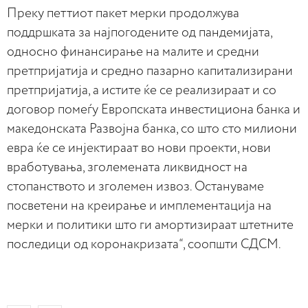
Преку петтиот пакет мерки продолжува
поддршката за најпогодените од пандемијата,
односно финансирање на малите и средни
претпријатија и средно пазарно капитализирани
претпријатија, а истите ќе се реализираат и со
договор помеѓу Европската инвестициона банка и
македонската Развојна банка, со што сто милиони
евра ќе се инјектираат во нови проекти, нови
вработувања, зголемената ликвидност на
стопанството и зголемен извоз. Остануваме
посветени на креирање и имплементација на
мерки и политики што ги амортизираат штетните
последици од коронакризата“, соопшти СДСМ.