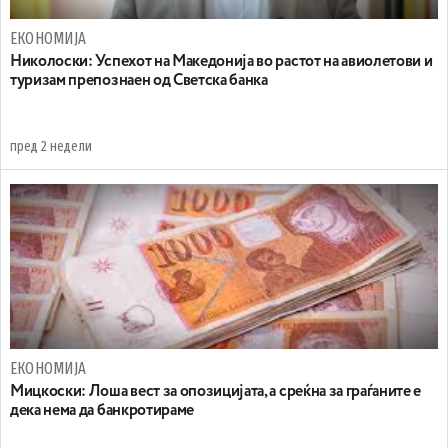
ЕКОНОМИЈА
Николоски: Успехот на Македонија во растот на авиолетови и
туризам препознаен од Светска банка
пред 2 недели
ЕКОНОМИЈА
Мицкоски: Лоша вест за опозицијата, а среќна за граѓаните е
дека нема да банкротираме