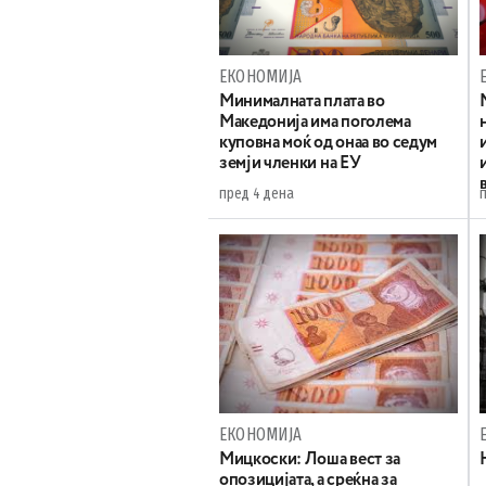
ЕКОНОМИЈА
Минималната плата во
Македонија има поголема
куповна моќ од онаа во седум
земји членки на ЕУ
пред 4 дена
ЕКОНОМИЈА
Мицкоски: Лоша вест за
опозицијата, а среќна за