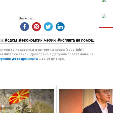
Share this...
ки:
сдсм
,
економски мерки
,
исплата на помош
тени со издавачки и авторски права (copyright).
казниво со закон. Дозволено е делумно превземање на
ерлинк до содржината
што се цитира.