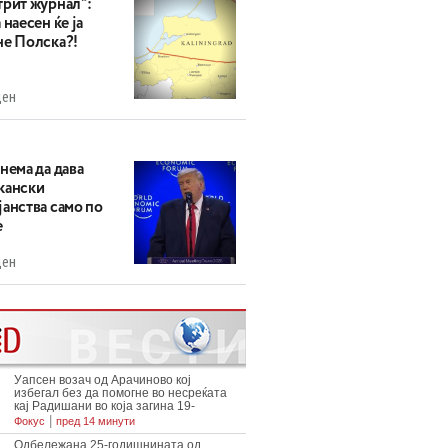
трит журнал“:
 наесен ќе ја
не Полска?!
ден
нема да дава
кански
анства само по
е
ден