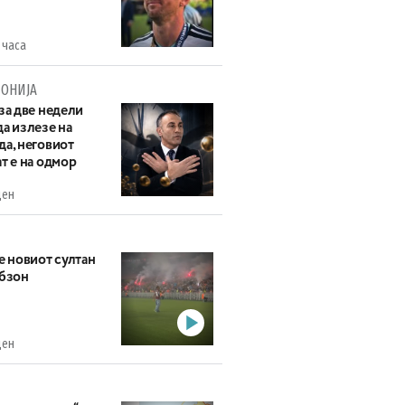
 часа
ОНИЈА
за две недели
а излезе на
да, неговиот
т е на одмор
ден
е новиот султан
абзон
ден