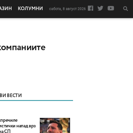
АЗИН
КОЛУМНИ
сабота, 8 август 2026
компаниите
ВИ ВЕСТИ
пречиле
истички напад врз
на СП