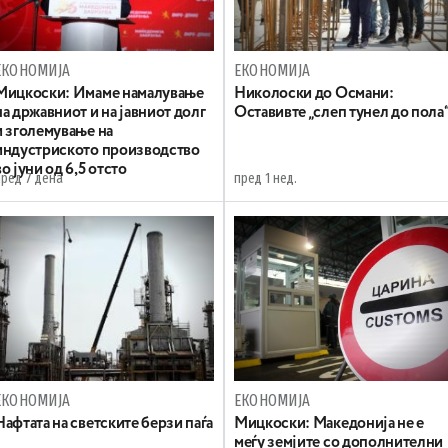
ЕКОНОМИЈА
ЕКОНОМИЈА
Mицкоски: Имаме намалување
Николоски до Османи:
на државниот и на јавниот долг
Oставивте „слеп тунел до пола
и зголемување на
индустриското производство
во јуни од 6,5 отсто
пред 7 дена
пред 1 нед.
ЕКОНОМИЈА
ЕКОНОМИЈА
Нафтата на светските берзи паѓа
Мицкоски: Македонија не е
меѓу земјите со дополнителни