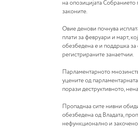
на опозицијата Собранието 
законите.
Овие денови почнува исплат
плати за февруари и март, ко
обезбедена е и поддршка за 
регистрираните занаетчии.
Парламентарното мнозинств
уцените од парламентарната
порази деструктивното, нена
Пропаднаа сите нивни обиди
обезбедена од Владата, про
нефункционално и закочено