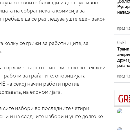
„Волс
лжува со своите блокади и деструктивно
Русија
ицата на собраниската комисија за
напад
а требаше да се разгледува уште еден закон
пред 1 
СВЕТ
колку се грижи за работниците, за
Трамп 
.
амери
државј
раѓањ
ка парламентарното мнозинство во секакви
н работи за граѓаните, опозицијата
пред 1 
на секој начин работи против
државата, на економијата.
на сите избори во последните четири
зени и на следните избори и уште долго ќе