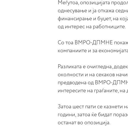
Меѓутоа, опозицијата продо
однесување и ја откажа седн
финансирање и буџет, на кој
од интерес на работниците.
Со тоа ВМРО-ДПМНЕ покажа 
компаниите и за економијата
Разликата е очигледна, доде
околности и на секаков начи
предводена од ВМРО-ДПМНЕ 
интересите на граѓаните, на 
Затоа шест пати се казнети 
години, затоа ќе бидат пора
останат во опозиција.