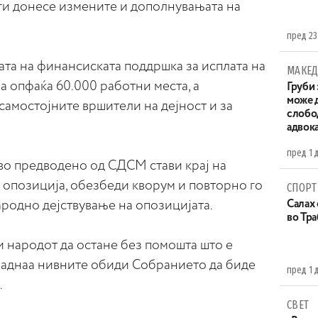
ги донесе измените и дополнувањата на
пред 23
ата на финансиската поддршка за исплата на
МАКЕД
ја опфаќа 60.000 работни места, а
Груби 
може д
самостојните вршители на дејност и за
слобо
адвока
пред 1 
о предводено од СДСМ стави крај на
 опозиција, обезбеди кворум и повторно го
СПОРТ
родно дејствување на опозицијата.
Салах 
во Тр
 народот да остане без помошта што е
паднаа нивните обиди Собранието да биде
пред 1 
.
СВЕТ