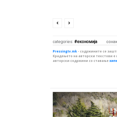
categories:
економија
озна
Pressingtv.mk
- содржините се зашти
Крадењето на авторски текстови е 
авторски содржини со ставање
хип