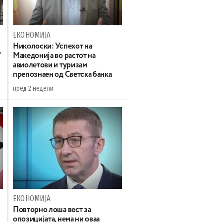
ЕКОНОМИЈА
Николоски: Успехот на
“
Македонија во растот на
авиолетови и туризам
препознаен од Светска банка
пред 2 недели
ЕКОНОМИЈА
Повторно лоша вест за
опозицијата, нема ни оваа