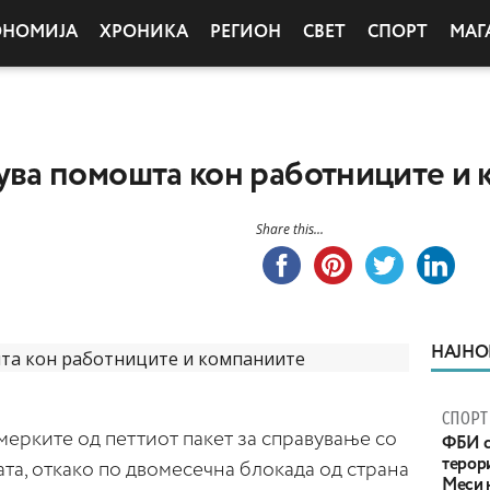
ОНОМИЈА
ХРОНИКА
РЕГИОН
СВЕТ
СПОРТ
МАГ
а помошта кон работниците и 
Share this...
НАЈНО
СПОРТ
мерките од петтиот пакет за справување со
ФБИ с
терор
та, откако по двомесечна блокада од страна
Меси 