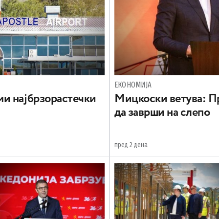
ЕКОНОМИЈА
и најбрзорастечки
Mицкоски ветува: Пр
да заврши на слепо
пред 2 дена