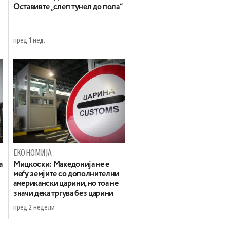
Oставивте „слеп тунел до пола“
пред 1 нед.
ЕКОНОМИЈА
а
Мицкоски: Македонија не е
меѓу земјите со дополнителни
американски царини, но тоа не
значи дека тргува без царини
пред 2 недели