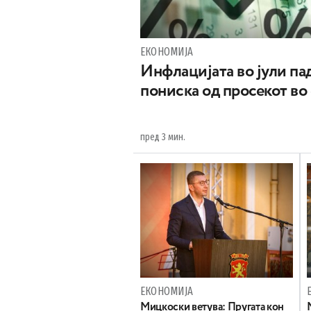
ЕКОНОМИЈА
Инфлацијата во јули пад
пониска од просекот во
пред 3 мин.
ЕКОНОМИЈА
Mицкоски ветува: Пругата кон