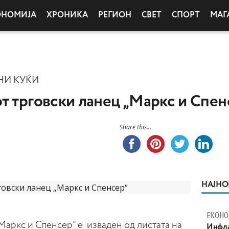
ОНОМИЈА
ХРОНИКА
РЕГИОН
СВЕТ
СПОРТ
МАГ
ВНИ КУЌИ
т трговски ланец „Маркс и Спен
Share this...
НАЈНО
ЕКОНО
Маркс и Спенсер“ е изваден од листата на
Инфла