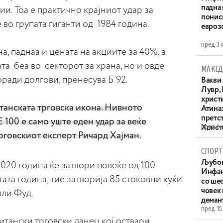
падна 
и. Тоа е практично крајниот удар за
понис
е во групата гиганти од 1984 година.
евроз
пред 3 
а, паднаа и цената на акциите за 40%, а
та беа во секторот за храна, но и овде
МАКЕД
оради долгови, пренесува Б 92.
Вакви
Лувр,
христи
итанската трговска икона. Нивното
Атина
претс
 100 е само уште еден удар за веќе
пред 6 
Христо
трговскиот експерт Ричард Хајман.
XIV в
СПОРТ
Љубов
2020 година ќе затвори повеќе од 100
Инфан
ата година, тие затворија 85 стоковни куќи
со ше
човек
пли Фуд.
деман
пред 15
итански трговски ланец кој оствари