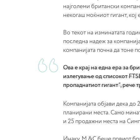
најголеми британски компани
некогаш моќниот гигант, кој 
Во текот на изминатата годин
последна надеж за компанија
компанијата почна да тоне п
Ова е крај на една ера за бр
излегување од списокот FTSE
пропаднатиот гигант“, рече 
Компанијата објави дека до 
планирани места. Само минат
и 25 продажни места на Сим
Инаку, М &С беше првиот бр