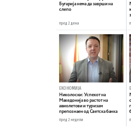
Бугарија нема да заврши на
слепо
пред 2 дена
ЕКОНОМИЈА
Николоски: Успехот на
Македонија во растот на
авиолетови и туризам
препознаен од Светска банка
пред 2 недели