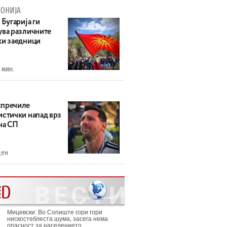
ОНИЈА
 Бугарија ги
ува различните
ки заедници
 мин.
пречиле
истички напад врз
на СП
ден