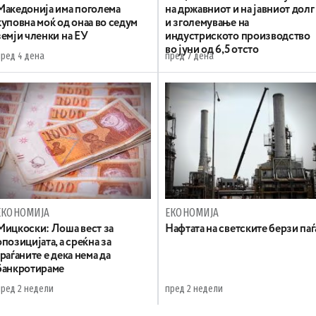
Македонија има поголема
на државниот и на јавниот долг
куповна моќ од онаа во седум
и зголемување на
земји членки на ЕУ
индустриското производство
во јуни од 6,5 отсто
пред 4 дена
пред 7 дена
ЕКОНОМИЈА
ЕКОНОМИЈА
Мицкоски: Лоша вест за
Нафтата на светските берзи паѓ
опозицијата, а среќна за
граѓаните е дека нема да
банкротираме
пред 2 недели
пред 2 недели