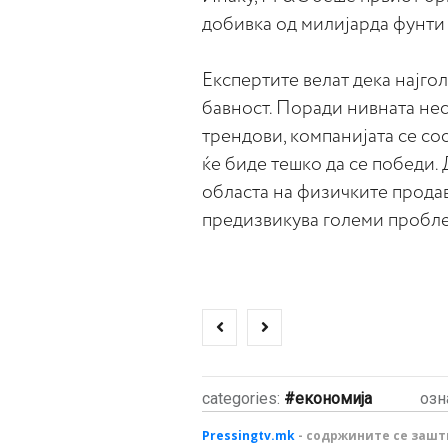
добивка од милијарда фунти
Експертите велат дека најго
бавност. Поради нивната нес
трендови, компанијата се со
ќе биде тешко да се победи.
областа на физичките продав
предизвикува големи пробле
categories:
економија
озн
Pressingtv.mk
- содржините се зашти