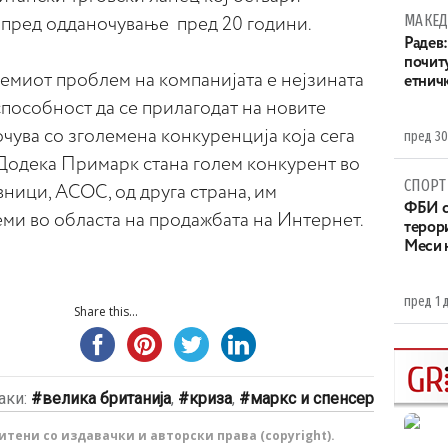
МАКЕД
 пред одданочување пред 20 години.
Радев:
почит
лемиот проблем на компанијата е нејзината
етнич
пособност да се прилагодат на новите
очува со зголемена конкуренција која сега
пред 30
 Додека Примарк стана голем конкурент во
СПОРТ
ници, АСОС, од друга страна, им
ФБИ с
ми во областа на продажбата на Интернет.
терор
Меси 
пред 1 
Share this...
аки:
велика британија
,
криза
,
маркс и спенсер
тени со издавачки и авторски права (copyright).