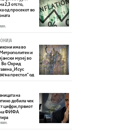
на 2,3 отсто,
ка од просекот во
оната
мин.
ОНИЈА
 икони има во
 Метрополитен и
јански музеј во
: Во Охрид
тавена „Исус
мин.
с на престол“ од
ек
ницата на
тино добила чек
ст цифри, првиот
 на ФИФА
тира
 мин.