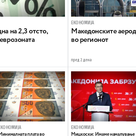
ЕКОНОМИЈА
на на 2,3 отсто,
Maкедонските аерод
 еврозоната
во регионот
пред 2 дена
ЕКОНОМИЈА
ЕКОНОМИЈА
Минималната плата во
Mицкоски: Имаме намалување