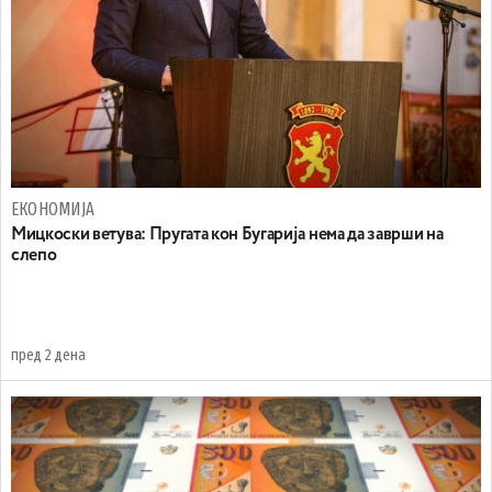
ЕКОНОМИЈА
Mицкоски ветува: Пругата кон Бугарија нема да заврши на
слепо
пред 2 дена