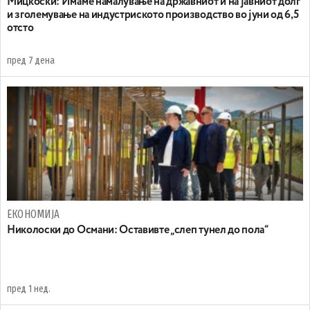
Mицкоски: Имаме намалување на државниот и на јавниот долг
и зголемување на индустриското производство во јуни од 6,5
отсто
пред 7 дена
ЕКОНОМИЈА
Николоски до Османи: Oставивте „слеп тунел до пола“
пред 1 нед.