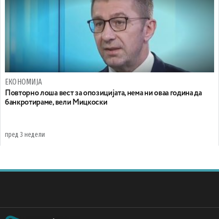
ЕКОНОМИЈА
Повторно лоша вест за опозицијата, нема ни оваа година да
банкротираме, вели Мицкоски
пред 3 недели