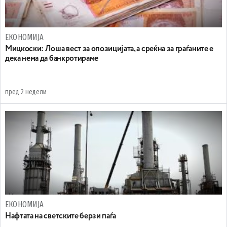
ЕКОНОМИЈА
Мицкоски: Лоша вест за опозицијата, а среќна за граѓаните е
дека нема да банкротираме
пред 2 недели
ЕКОНОМИЈА
Нафтата на светските берзи паѓа