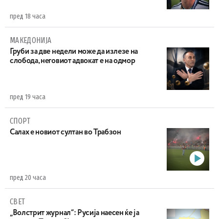
пред 18 часа
МАКЕДОНИЈА
Груби за две недели може да излезе на
слобода, неговиот адвокат е на одмор
пред 19 часа
СПОРТ
Салах е новиот султан во Трабзон
пред 20 часа
СВЕТ
„Волстрит журнал“: Русија наесен ќе ја