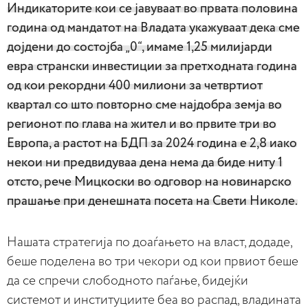
Индикаторите кои се јавуваат во првата половина
година од мандатот на Владата укажуваат дека сме
дојдени до состојба „0“, имаме 1,25 милијарди
евра странски инвестиции за претходната година
од кои рекордни 400 милиони за четвртиот
квартал со што повторно сме најдобра земја во
регионот по глава на жител и во првите три во
Европа, а растот на БДП за 2024 година е 2,8 иако
некои ни предвидуваа дена нема да биде ниту 1
отсто, рече Мицкоски во одговор на новинарско
прашање при денешната посета на Свети Николе.
Нашата стратегија по доаѓањето на власт, додаде,
беше поделена во три чекори од кои првиот беше
да се спречи слободното паѓање, бидејќи
системот и институциите беа во распад, владината