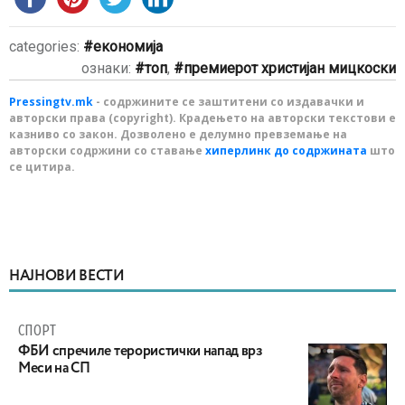
categories:
економија
ознаки:
топ
,
премиерот христијан мицкоски
Pressingtv.mk
- содржините се заштитени со издавачки и
авторски права (copyright). Крадењето на авторски текстови е
казниво со закон. Дозволено е делумно превземање на
авторски содржини со ставање
хиперлинк до содржината
што
се цитира.
НАЈНОВИ ВЕСТИ
СПОРТ
ФБИ спречиле терористички напад врз
Меси на СП