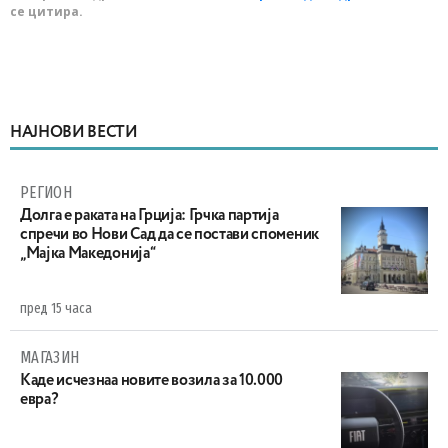
се цитира.
НАЈНОВИ ВЕСТИ
РЕГИОН
Долга е раката на Грција: Грчка партија
спречи во Нови Сад да се постави споменик
„Мајка Македонија“
пред 15 часа
МАГАЗИН
Каде исчезнаа новите возила за 10.000
евра?