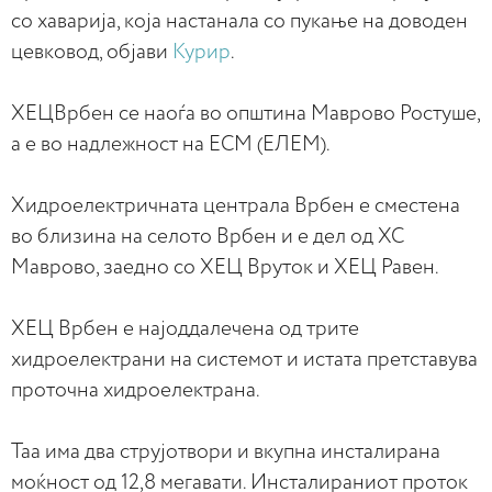
со хаварија, која настанала со пукање на доводен
цевковод, објави
Курир
.
ХЕЦВрбен се наоѓа во општина Маврово Ростуше,
а е во надлежност на ЕСМ (ЕЛЕМ).
Хидроелектричната централа Врбен е сместена
во близина на селото Врбен и е дел од ХС
Маврово, заедно со ХЕЦ Вруток и ХЕЦ Равен.
ХЕЦ Врбен е најоддалечена од трите
хидроелектрани на системот и истата претставува
проточна хидроелектрана.
Таа има два струјотвори и вкупна инсталирана
моќност од 12,8 мегавати. Инсталираниот проток