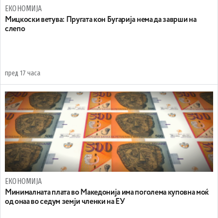
ЕКОНОМИЈА
Mицкоски ветува: Пругата кон Бугарија нема да заврши на
слепо
пред 17 часа
ЕКОНОМИЈА
Минималната плата во Македонија има поголема куповна моќ
од онаа во седум земји членки на ЕУ