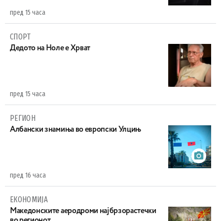
пред 15 часа
СПОРТ
Дедото на Ноле е Хрват
пред 15 часа
РЕГИОН
Aлбански знамиња во европски Улцињ
пред 16 часа
ЕКОНОМИЈА
Maкедонските аеродроми најбрзорастечки
во регионот