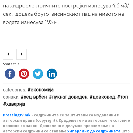
на хидроелектричните постројки изнесува 4,6 м3/
сек., додека бруто-висинскиот пад на нивото на
водата изнесува 193 м.
Share this...
categories:
економија
ознаки:
хец врбен
,
пукнат доводен
,
цевковод
,
топ
,
хаварија
Pressingtv.mk
- содржините се заштитени со издавачки и
авторски права (copyright). Крадењето на авторски текстови е
казниво со закон. Дозволено е делумно превземање на
авторски содржини со ставање
хиперлинк до содржината
што