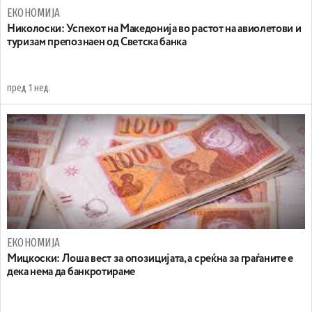
ЕКОНОМИЈА
Николоски: Успехот на Македонија во растот на авиолетови и
туризам препознаен од Светска банка
пред 1 нед.
ЕКОНОМИЈА
Мицкоски: Лоша вест за опозицијата, а среќна за граѓаните е
дека нема да банкротираме