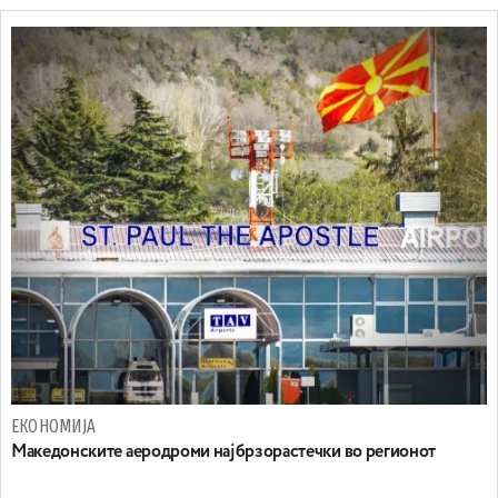
ЕКОНОМИЈА
Maкедонските аеродроми најбрзорастечки во регионот