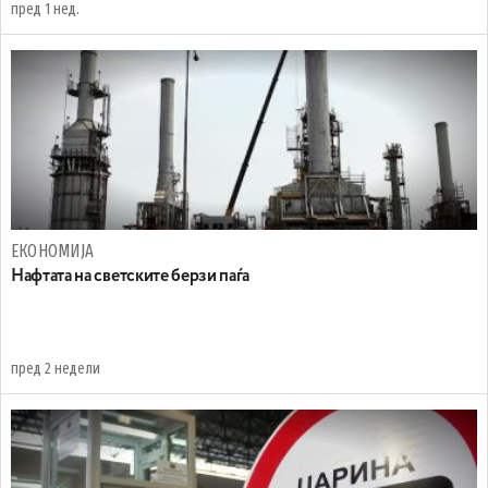
пред 1 нед.
ЕКОНОМИЈА
Нафтата на светските берзи паѓа
пред 2 недели