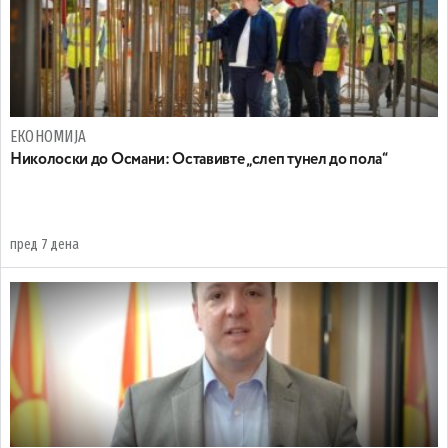
ЕКОНОМИЈА
Николоски до Османи: Oставивте „слеп тунел до пола“
пред 7 дена