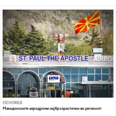
ЕКОНОМИЈА
Maкедонските аеродроми најбрзорастечки во регионот