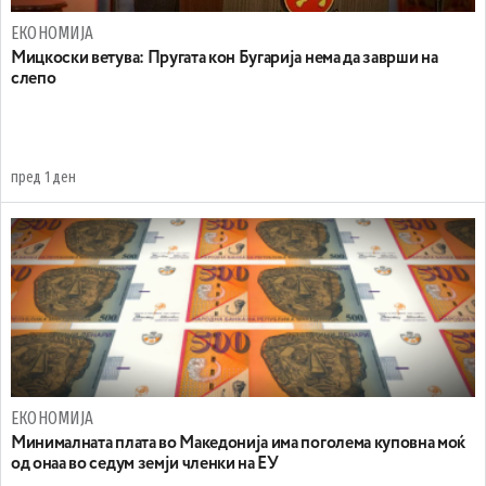
ЕКОНОМИЈА
Mицкоски ветува: Пругата кон Бугарија нема да заврши на
слепо
пред 1 ден
ЕКОНОМИЈА
Минималната плата во Македонија има поголема куповна моќ
од онаа во седум земји членки на ЕУ