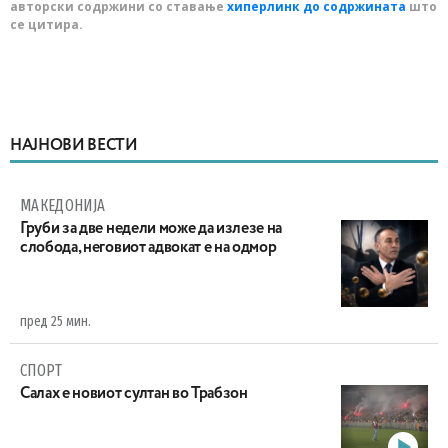
авторски содржини со ставање
хиперлинк до содржината
што
се цитира.
НАЈНОВИ ВЕСТИ
МАКЕДОНИЈА
Груби за две недели може да излезе на
слобода, неговиот адвокат е на одмор
пред 25 мин.
СПОРТ
Салах е новиот султан во Трабзон