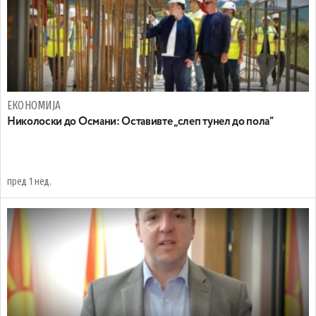
ЕКОНОМИЈА
Николоски до Османи: Oставивте „слеп тунел до пола“
пред 1 нед.