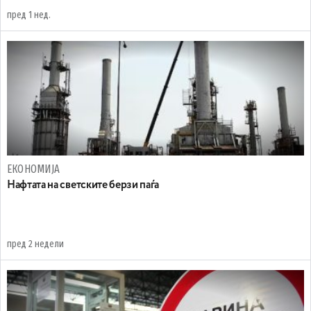
пред 1 нед.
ЕКОНОМИЈА
Нафтата на светските берзи паѓа
пред 2 недели