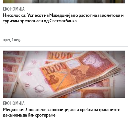
ЕКОНОМИЈА
Николоски: Успехот на Македонија во растот на авиолетови и
туризам препознаен од Светска банка
пред 1 нед.
ЕКОНОМИЈА
Мицкоски: Лоша вест за опозицијата, а среќна за граѓаните е
дека нема да банкротираме