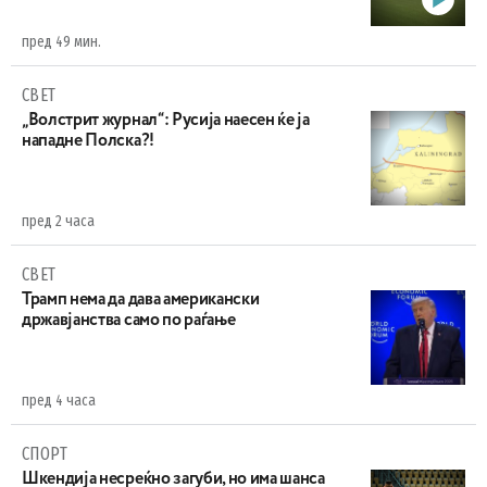
пред 49 мин.
СВЕТ
„Волстрит журнал“: Русија наесен ќе ја
нападне Полска?!
пред 2 часа
СВЕТ
Трамп нема да дава американски
државјанства само по раѓање
пред 4 часа
СПОРТ
Шкендија несреќно загуби, но има шанса