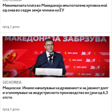
Минималната плата во Македонија има поголема куповна моќ
од онаа во седум земји членки на ЕУ
пред 2 дена
ЕКОНОМИЈА
Mицкоски: Имаме намалување на државниот и на јавниот долг
и зголемување на индустриското производство во јуни од 6,5
отсто
пред 5 дена