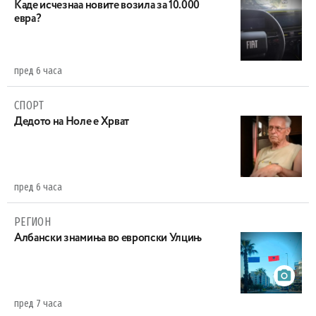
Каде исчезнаа новите возила за 10.000
евра?
пред 6 часа
СПОРТ
Дедото на Ноле е Хрват
пред 6 часа
РЕГИОН
Aлбански знамиња во европски Улцињ
пред 7 часа