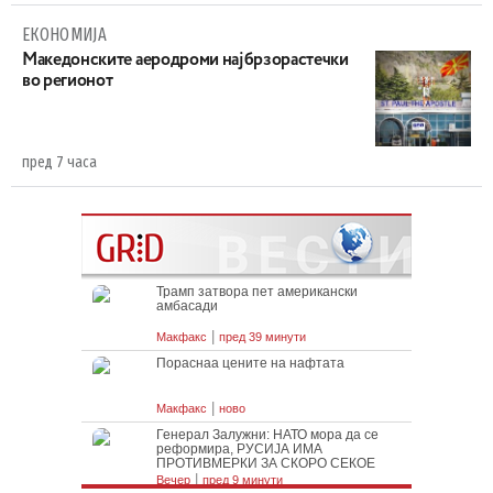
ЕКОНОМИЈА
Maкедонските аеродроми најбрзорастечки
во регионот
пред 7 часа