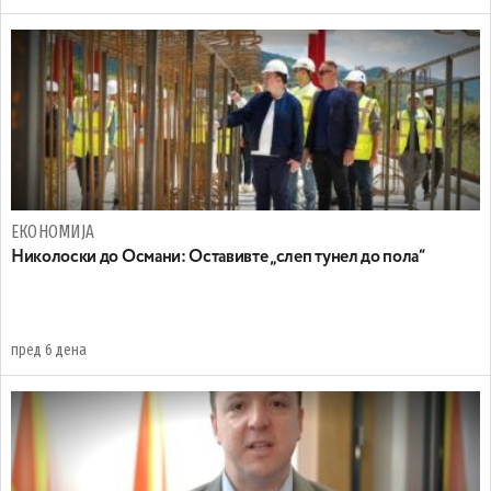
ЕКОНОМИЈА
Николоски до Османи: Oставивте „слеп тунел до пола“
пред 6 дена