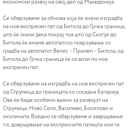
економски развој на овој дел од Македонија.
Се обврзуваме за обнова која ќе значи изградба
на нов експресен пат од Битола до Грчка граница,
што ќе значи дека покрај тоа што од Скопје до
Битола ќе имаме автопатско поврзување со
градба на автопатот Велес – Прилеп – Битола, од
Битола до Грчка граница ќе се вози по нов
експресен пат.
Се обврзуваме на изградба на нов експресен пат
од Струмица до границата со соседна Бугарија.
Ова ќе биде особено важно за развојот на
Струмица, Ново Село, Василево, Босилово и
околината. Воедно се обврзуваме и завршување
т.е. довршување на експресните патишта кои ги