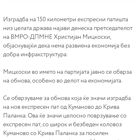
Изградба на 150 километри експресни патишта
низ целата држава најави денеска претседателот
на ВМРО-ДПМНЕ Христијан Мицкоски,
објаснувајќи дека нема развиена економија без
добра инфракструктура.
Мицкоски во името на партијата јавно се обврза
на обнова, особено во делот на економијата.
Се обврзуваме за обнова која ќе значи изградба
на нов експресен пат од Куманово до Крива
Паланка. Ова ќе значи целосно поврзување со
експресен пат, со широк и безбеден коловоз
Куманово со Крива Паланка за посилен