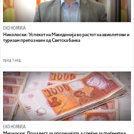
ЕКОНОМИЈА
Николоски: Успехот на Македонија во растот на авиолетови и
туризам препознаен од Светска банка
пред 1 нед.
ЕКОНОМИЈА
Мицкоски: Лоша вест за опозицијата, а среќна за граѓаните е