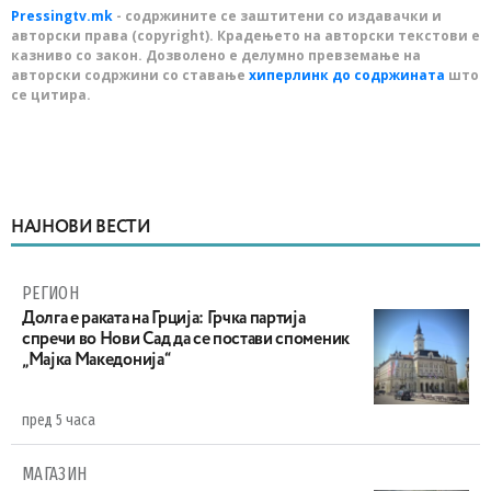
Pressingtv.mk
- содржините се заштитени со издавачки и
авторски права (copyright). Крадењето на авторски текстови е
казниво со закон. Дозволено е делумно превземање на
авторски содржини со ставање
хиперлинк до содржината
што
се цитира.
НАЈНОВИ ВЕСТИ
РЕГИОН
Долга е раката на Грција: Грчка партија
спречи во Нови Сад да се постави споменик
„Мајка Македонија“
пред 5 часа
МАГАЗИН