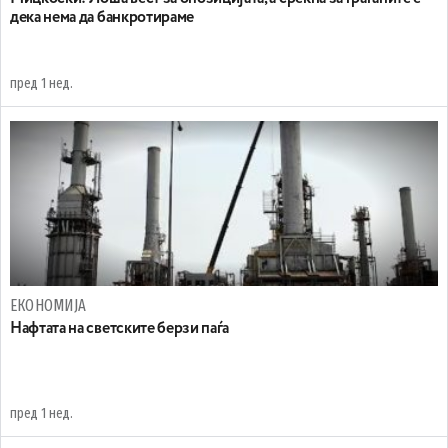
дека нема да банкротираме
пред 1 нед.
ЕКОНОМИЈА
Нафтата на светските берзи паѓа
пред 1 нед.