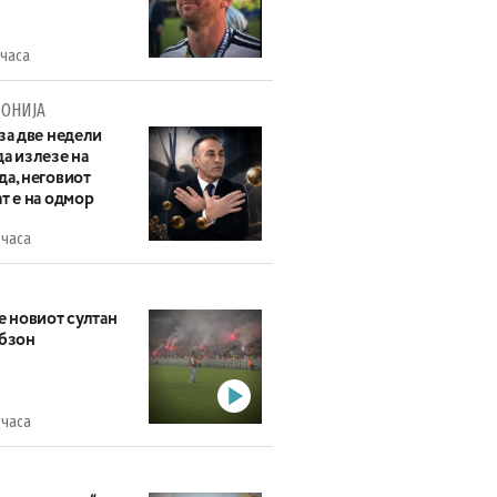
 часа
ОНИЈА
за две недели
а излезе на
да, неговиот
т е на одмор
 часа
е новиот султан
абзон
 часа