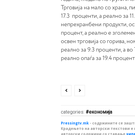
Трговија на мало со храна, п
17.3 проценти, а реално за 11
непрехранбени продукти, осв
процент, а реално е зголемен
освен трговија со горива, но
реално за 9.3 проценти, а во
реално опаѓа за 19.4 процен
categories:
економија
Pressingtv.mk
- содржините се зашти
Крадењето на авторски текстови е 
авторски содржини со ставање
хип