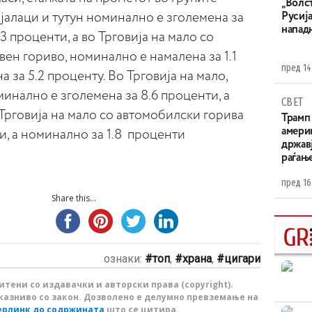
„Волс
ијалаци и тутун номинално е зголемена за
Русија
напад
.3 проценти, а во Трговија на мало со
ен гориво, номинално е намалена за 1.1
пред 14
а за 5.2 проценту. Во Трговија на мало,
минално е зголемена за 8.6 проценти, а
СВЕТ
 Трговија на мало со автомобилски горива
Трамп 
амери
ти, а номинално за 1.8 проценти
државј
раѓањ
пред 16
Share this...
ознаки:
топ
,
храна
,
цигари
тени со издавачки и авторски права (copyright).
казниво со закон. Дозволено е делумно превземање на
ерлинк до содржината
што се цитира.