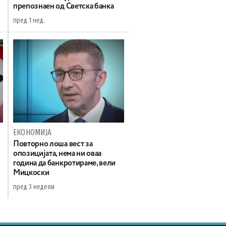
препознаен од Светска банка
пред 1 нед.
ЕКОНОМИЈА
Повторно лоша вест за
опозицијата, нема ни оваа
година да банкротираме, вели
Мицкоски
пред 3 недели