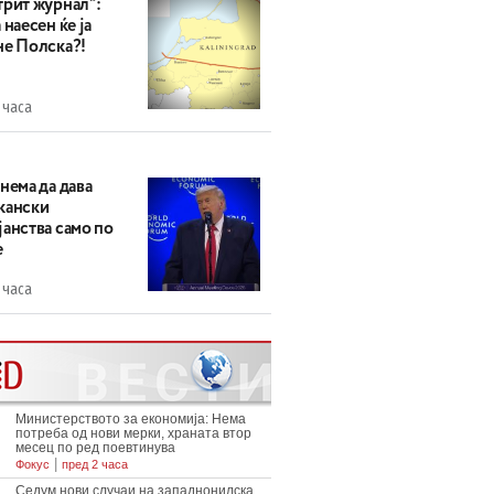
трит журнал“:
 наесен ќе ја
не Полска?!
 часа
нема да дава
кански
анства само по
е
 часа