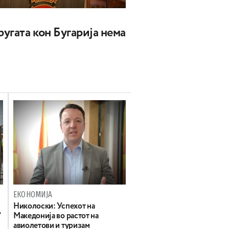
угата кон Бугарија нема
ЕКОНОМИЈА
Николоски: Успехот на
“
Македонија во растот на
авиолетови и туризам