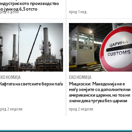
индустриското производство
во јуни од 6,5 отсто
пред 6 дена
пред 1 нед.
ЕКОНОМИЈА
ЕКОНОМИЈА
Нафтата на светските берзи паѓа
Мицкоски: Македонија не е
меѓу земјите со дополнителни
американски царини, но тоа не
значи дека тргува без царини
пред 2 недели
пред 2 недели