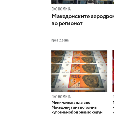
ЕКОНОМИЈА
Maкедонските аеродром
во регионот
пред 2 дена
ЕКОНОМИЈА
Минималната плата во
Македонија има поголема
куповна моќ од онаа во седум