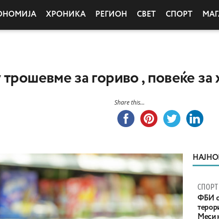
ОНОМИЈА
ХРОНИКА
РЕГИОН
СВЕТ
СПОРТ
МАГ
трошевме за гориво , повеќе за 
Share this...
НАЈНО
СПОРТ
ФБИ с
терор
Меси 