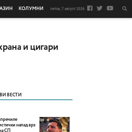
АЗИН
КОЛУМНИ
петок, 7 август 2026
храна и цигари
ВИ ВЕСТИ
пречиле
истички напад врз
на СП