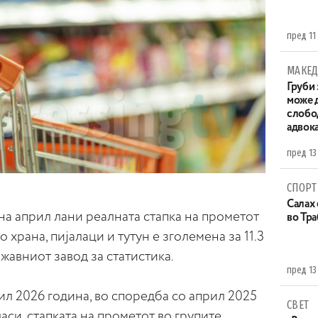
пред 11
МАКЕД
Груби 
може д
слобо
адвока
пред 13
СПОРТ
Салах 
на април лани реалната стапка на прометот
во Тр
о храна, пијалаци и тутун е зголемена за 11.3
жавниот завод за статистика.
пред 13
рил 2026 година, во споредба со април 2025
СВЕТ
ласи, стапката на прометот во групите