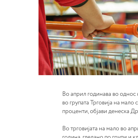
Во април годинава во однос 
во групата Трговија на мало с
проценти, објави денеска Др
Во трговијата на мало во ап
година, гледано по групи и к