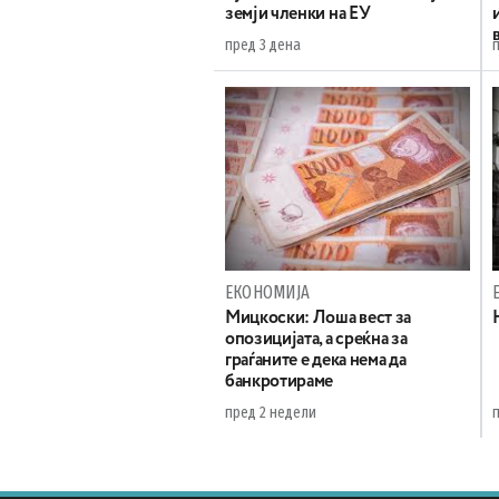
земји членки на ЕУ
пред 3 дена
ЕКОНОМИЈА
Мицкоски: Лоша вест за
опозицијата, а среќна за
граѓаните е дека нема да
банкротираме
пред 2 недели