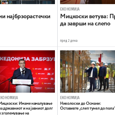
ЕКОНОМИЈА
и најбрзорастечки
Mицкоски ветува: Пр
да заврши на слепо
пред 2 дена
ЕКОНОМИЈА
ЕКОНОМИЈА
Mицкоски: Имаме намалување
Николоски до Османи:
на државниот и на јавниот долг
Oставивте „слеп тунел до пола
и зголемување на