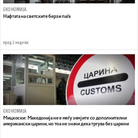
ЕКОНОМИЈА
Нафтата на светските берзи паѓа
пред 2 недели
ЕКОНОМИЈА
Мицкоски: Македонија не е меѓу земјите со дополнителни
американски царини, но тоа не значи дека тргува без царини