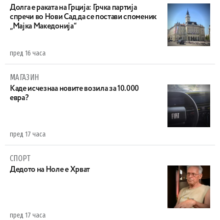
Долга е раката на Грција: Грчка партија
спречи во Нови Сад да се постави споменик
„Мајка Македонија“
пред 16 часа
МАГАЗИН
Каде исчезнаа новите возила за 10.000
евра?
пред 17 часа
СПОРТ
Дедото на Ноле е Хрват
пред 17 часа