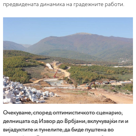
предвидената динамика на градежните работи.
Очекуваме, според оптимистичкото сценарио,
делницата од Извор до Врбјани, вклучувајќи ги и
вијадуктите и тунелите, да биде пуштена во