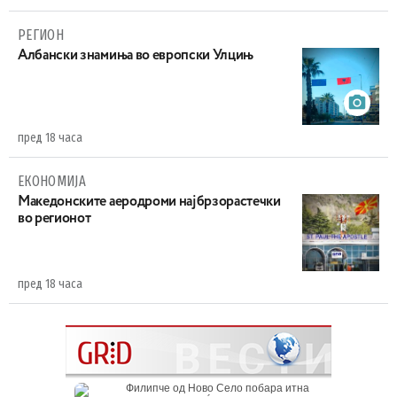
РЕГИОН
Aлбански знамиња во европски Улцињ
пред 18 часа
ЕКОНОМИЈА
Maкедонските аеродроми најбрзорастечки
во регионот
пред 18 часа