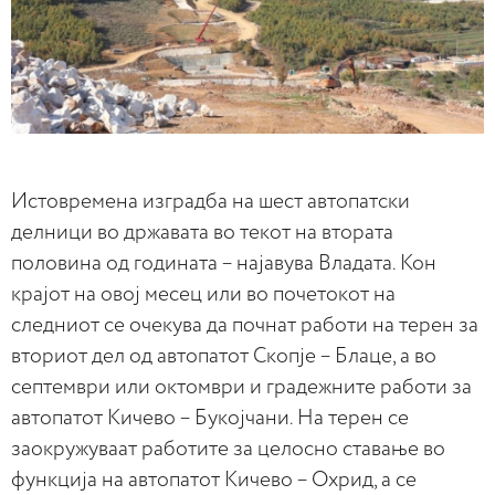
Истовремена изградба на шест автопатски
делници во државата во текот на втората
половина од годината – најавува Владата. Кон
крајот на овој месец или во почетокот на
следниот се очекува да почнат работи на терен за
вториот дел од автопатот Скопје – Блаце, а во
септември или октомври и градежните работи за
автопатот Кичево – Букојчани. На терен се
заокружуваат работите за целосно ставање во
функција на автопатот Кичево – Охрид, а се