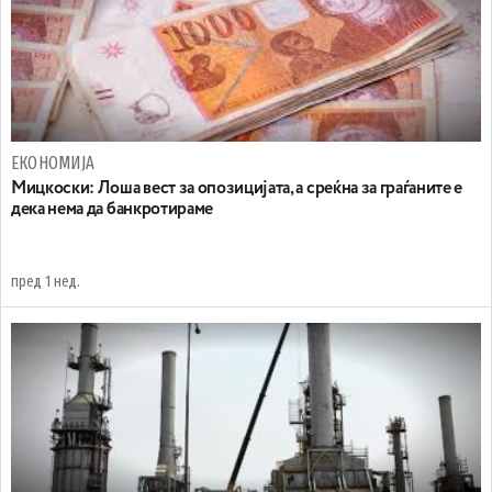
ЕКОНОМИЈА
Мицкоски: Лоша вест за опозицијата, а среќна за граѓаните е
дека нема да банкротираме
пред 1 нед.