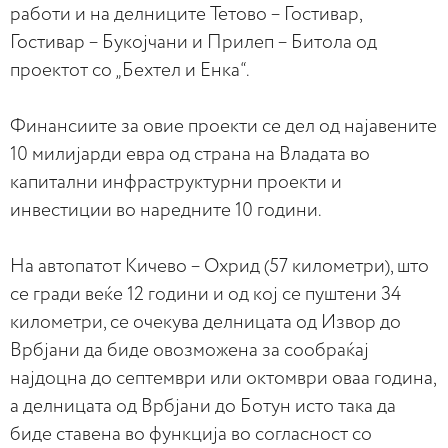
работи и на делниците Тетово – Гостивар,
Гостивар – Букојчани и Прилеп – Битола од
проектот со „Бехтел и Енка“.
Финансиите за овие проекти се дел од најавените
10 милијарди евра од страна на Владата во
капитални инфраструктурни проекти и
инвестиции во наредните 10 години.
На автопатот Кичево – Охрид (57 километри), што
се гради веќе 12 години и од кој се пуштени 34
километри, се очекува делницата од Извор до
Врбјани да биде овозможена за сообраќај
најдоцна до септември или октомври оваа година,
а делницата од Врбјани до Ботун исто така да
биде ставена во функција во согласност со