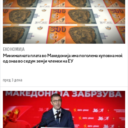
ЕКОНОМИЈА
Минималната плата во Македонија има поголема куповна моќ
од онаа во седум земји членки на ЕУ
пред 3 дена