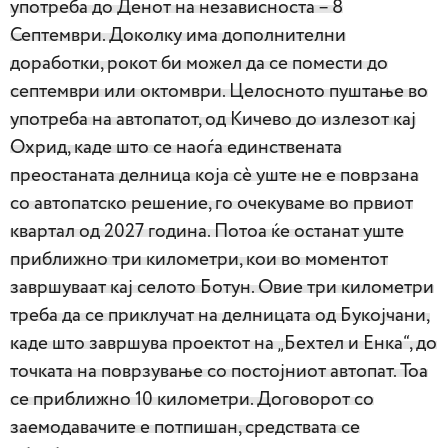
употреба до Денот на независноста – 8
Септември. Доколку има дополнителни
доработки, рокот би можел да се помести до
септември или октомври. Целосното пуштање во
употреба на автопатот, од Кичево до излезот кај
Охрид, каде што се наоѓа единствената
преостаната делница која сè уште не е поврзана
со автопатско решение, го очекуваме во првиот
квартал од 2027 година. Потоа ќе останат уште
приближно три километри, кои во моментот
завршуваат кај селото Ботун. Овие три километри
треба да се приклучат на делницата од Букојчани,
каде што завршува проектот на „Бехтел и Енка“, до
точката на поврзување со постојниот автопат. Тоа
се приближно 10 километри. Договорот со
заемодавачите е потпишан, средствата се