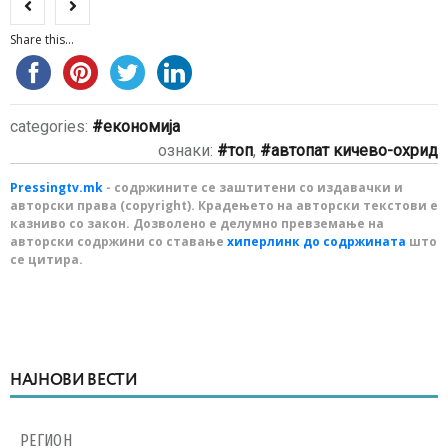
Share this...
categories:
економија
ознаки:
топ
,
автопат кичево-охрид
Pressingtv.mk
- содржините се заштитени со издавачки и
авторски права (copyright). Крадењето на авторски текстови е
казниво со закон. Дозволено е делумно превземање на
авторски содржини со ставање
хиперлинк до содржината
што
се цитира.
НАЈНОВИ ВЕСТИ
РЕГИОН