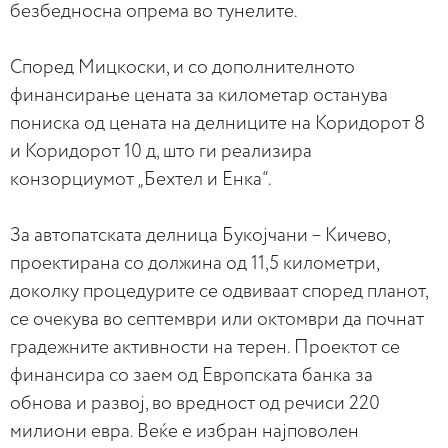
безбедносна опрема во тунелите.
Според Мицкоски, и со дополнителното
финансирање цената за километар останува
пониска од цената на делниците на Коридорот 8
и Коридорот 10 д, што ги реализира
конзорциумот „Бехтел и Енка“.
За автопатската делница Букојчани – Кичево,
проектирана со должина од 11,5 километри,
доколку процедурите се одвиваат според планот,
се очекува во септември или октомври да почнат
градежните активности на терен. Проектот се
финансира со заем од Европската банка за
обнова и развој, во вредност од речиси 220
милиони евра. Веќе е избран најповолен