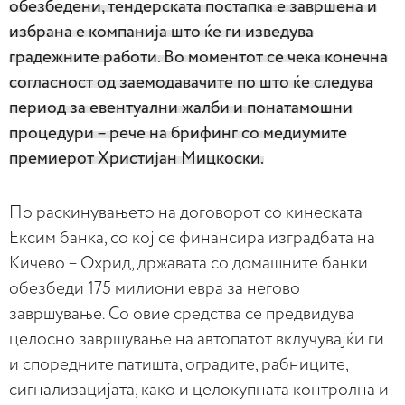
обезбедени, тендерската постапка е завршена и
избрана е компанија што ќе ги изведува
градежните работи. Во моментот се чека конечна
согласност од заемодавачите по што ќе следува
период за евентуални жалби и понатамошни
процедури – рече на брифинг со медиумите
премиерот Христијан Мицкоски.
По раскинувањето на договорот со кинеската
Ексим банка, со кој се финансира изградбата на
Кичево – Охрид, државата со домашните банки
обезбеди 175 милиони евра за негово
завршување. Со овие средства се предвидува
целосно завршување на автопатот вклучувајќи ги
и споредните патишта, оградите, рабниците,
сигнализацијата, како и целокупната контролна и