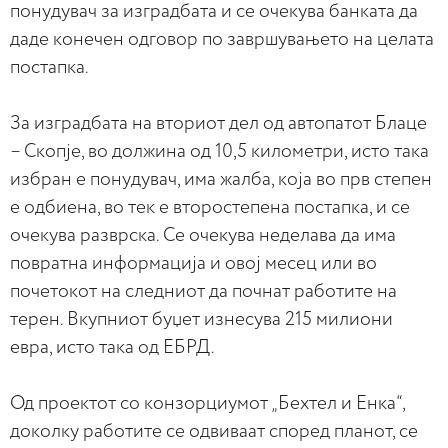
понудувач за изградбата и се очекува банката да
даде конечен одговор по завршувањето на целата
постапка.
За изградбата на вториот дел од автопатот Блаце
– Скопје, во должина од 10,5 километри, исто така
избран е понудувач, има жалба, која во прв степен
е одбиена, во тек е второстепена постапка, и се
очекува разврска. Се очекува неделава да има
повратна информација и овој месец или во
почетокот на следниот да почнат работите на
терен. Вкупниот буџет изнесува 215 милиони
евра, исто така од ЕБРД.
Од проектот со конзорциумот „Бехтел и Енка“,
доколку работите се одвиваат според планот, се