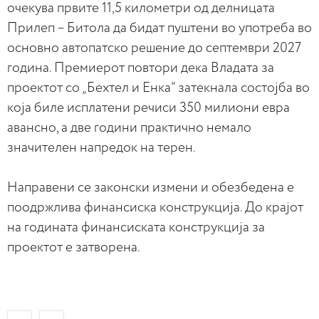
очекува првите 11,5 километри од делницата
Прилеп – Битола да бидат пуштени во употреба во
основно автопатско решение до септември 2027
година. Премиерот повтори дека Владата за
проектот со „Бехтел и Енка“ затекнала состојба во
која биле исплатени речиси 350 милиони евра
авансно, а две години практично немало
значителен напредок на терен.
Направени се законски измени и обезбедена е
поодржлива финансиска конструкција. До крајот
на годината финансиската конструкција за
проектот е затворена.