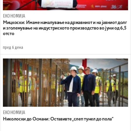
ЕКОНОМИЈА
Mицкоски: Имаме намалување на државниот и на јавниот долг
и зголемување на индустриското производство во јуни од 6,5
отсто
пред 6 дена
ЕКОНОМИЈА
Николоски до Османи: Oставивте „слеп тунел до пола“