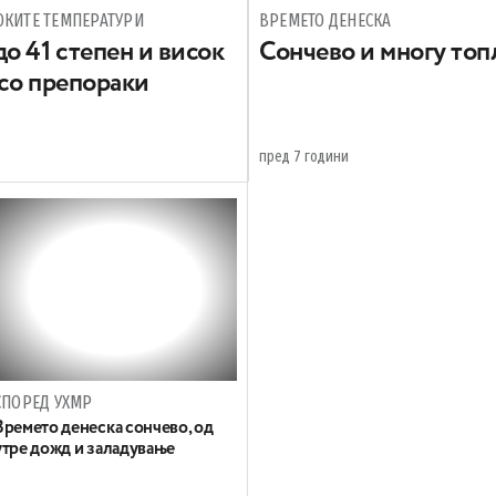
ОКИТЕ ТЕМПЕРАТУРИ
ВРЕМЕТО ДЕНЕСКА
о 41 степен и виcoк
Сончево и многу топ
 со препораки
пред 7 години
СПОРЕД УХМР
Времето денеска сончево, од
утре дожд и заладување