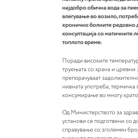
најдобро обична вода за пие
влегување во возило, потреб
хронично болните редовно да
консултација со матичните л
топлото време.
Поради високите температур
труењата со храна и цревни
препорачуваат задолжително
нивната употреба, термичка 
консумирање во многу краток
Од Министерството за здрав
установи се подготвени со д
справување со зголемен број