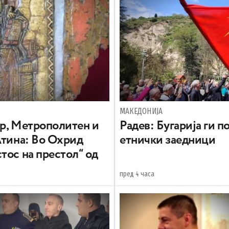
МАКЕДОНИЈА
вр, Метрополитен и
Радев: Бугарија ги 
Атина: Во Охрид
етнички заедници
тос на престол“ од
пред 4 часа