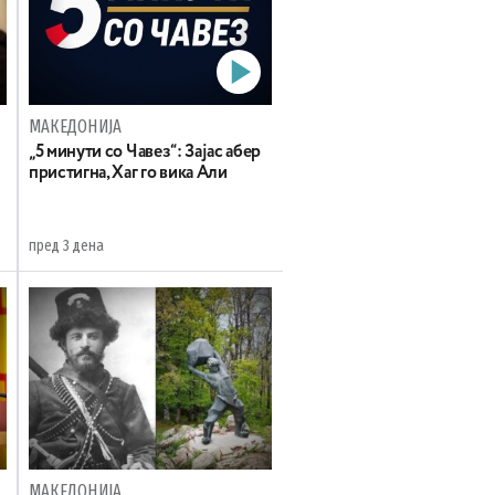
МАКЕДОНИЈА
„5 минути со Чавез“: Зајас абер
пристигна, Хаг го вика Али
пред 3 дена
МАКЕДОНИЈА