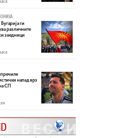
часа
ОНИЈА
 Бугарија ги
ува различните
ки заедници
часа
пречиле
истички напад врз
на СП
ден