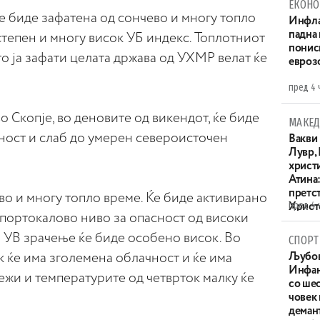
ЕКОНО
е биде зафатена од сончево и многу топло
Инфла
падна 
степен и многу висок УБ индекс. Топлотниот
понис
о ја зафати целата држава од УХМР велат ќе
евроз
пред 4 
 Скопје, во деновите од викендот, ќе биде
МАКЕД
чност и слаб до умерен североисточен
Вакви
Лувр,
христи
Атина
претс
во и многу топло време. Ќе биде активирано
пред 4 
Христо
и портокалово ниво за опасност од високи
XIV в
а УВ зрачење ќе биде особено висок. Во
СПОРТ
к ќе има зголемена облачност и ќе има
Љубов
Инфан
ежи и температурите од четврток малку ќе
со ше
човек
деман