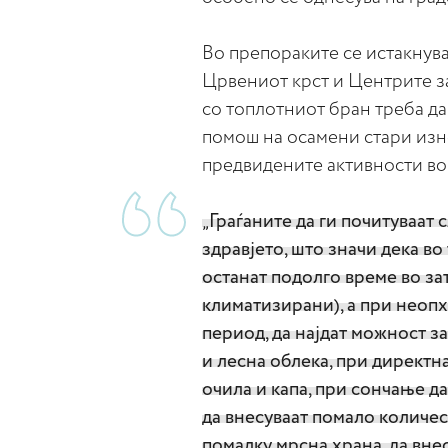
Во препораките се истакнува
Црвениот крст и Центрите з
со топлотниот бран треба да
помош на осамени стари из
предвидените активности во
„Граѓаните да ги почитуваат
здравјето, што значи дека во
останат подолго време во з
климатизирани), а при неопх
период, да најдат можност за
и лесна облека, при директн
очила и капа, при сончање д
да внесуваат помало количес
помалку мрсна храна, да вне