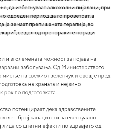
ње, да избегнуваат алкохолни пијалаци, при
но одреден период да го проветрат, а
 ја земаат препишаната терапија, во
екари“, се дел од препораките поради
и и зголемената можност за појава на
 заразни заболувања. Од Министерството
 миење на свежиот зеленчук и овошје пред
подготовка на храната и нејзино
 рок по подготовката.
ство потенцираат дека здравствените
оволен број капацитети за евентуално
 лица со штетни ефекти по здравјето од