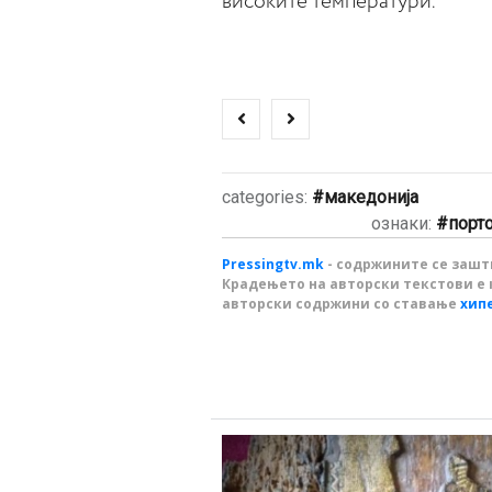
високите температури.
categories:
македонија
ознаки:
порт
Pressingtv.mk
- содржините се зашти
Крадењето на авторски текстови е 
авторски содржини со ставање
хип