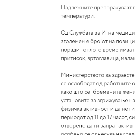
Надлежните препорачуваат гр
температури.
Од Службата за Итна медици
зголемен е бројот на повици,
поради топлото време имаат
притисок, вртоглавица, мала
Министерството за здравство
се ослободат од работните о
како што се: бремените жени 
установите за згрижување на 
физичка активност и да не г
периодот од 11 до 17 часот, 
отворено да ги запрат активн
особено се однесува на гра