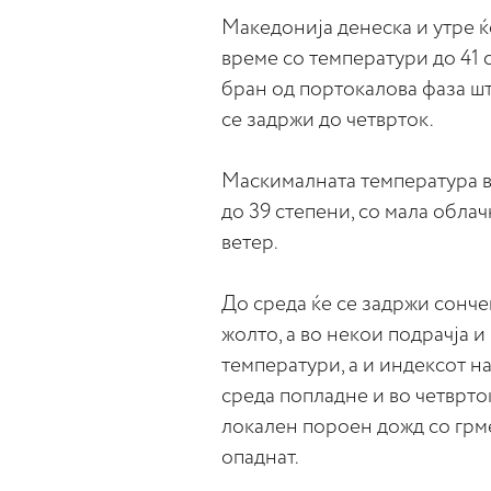
Македонија денеска и утре ќ
време со температури до 41 
бран од портокалова фаза шт
се задржи до четврток.
Маскималната температура во
до 39 степени, со мала обла
ветер.
До среда ќе се задржи сонче
жолто, а во некои подрачја 
температури, а и индексот н
среда попладне и во четврто
локален пороен дожд со грм
опаднат.