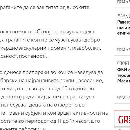
пред 4 
аѓаните да се заштитат од високите
МАКЕД
Радев:
почит
нска помош во Скопје посочуваат дека
етнич
 а граѓаните кои не се чувствуваат добро
 кардиоваскуларни промени, главоболки,
пред 4 
ксаност, поспаност…
СПОРТ
ФБИ с
 донесе препораки во кои се наведува да
терор
бврски на најранливите групи население,
Меси 
и лицата на возраст над 60 години, во
децата (градинки) да не се практикува
пред 1 
и изнесуваат децата на отворено во
сите правни субјекти кои вршат активности на
остите во периодот од 11 до 17 часот, што
дежните работници.