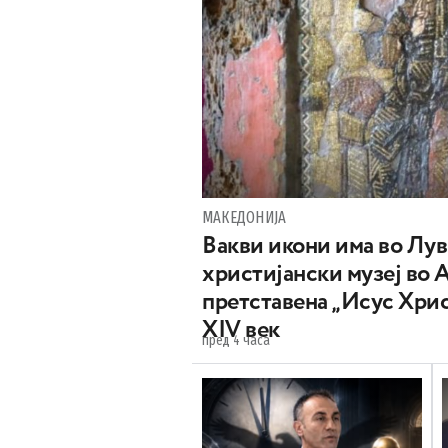
МАКЕДОНИЈА
Вакви икони има во Лу
христијански музеј во 
претставена „Исус Хрис
XIV век
пред 4 часа