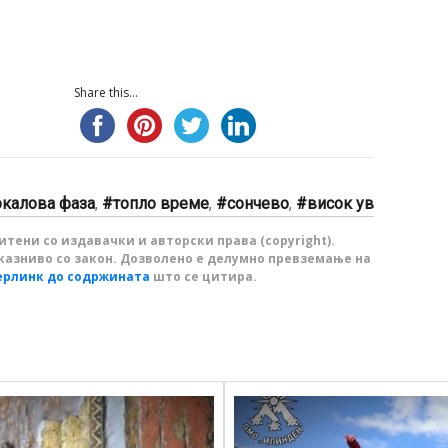
Share this...
окалова фаза
,
топло време
,
сончево
,
висок ув
тени со издавачки и авторски права (copyright).
казниво со закон. Дозволено е делумно превземање на
ерлинк до содржината
што се цитира.