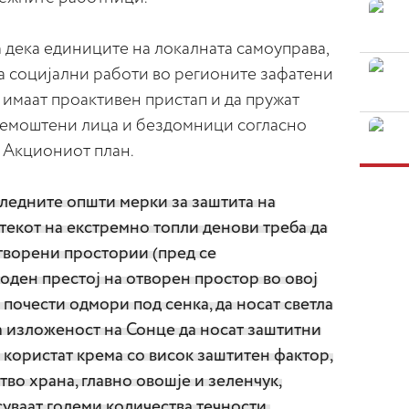
 дека единиците на локалната самоуправа,
а социјални работи во регионите зафатени
 имаат проактивен пристап и да пружат
немоштени лица и бездомници согласно
 Акциониот план.
 следните општи мерки за заштита на
 текот на екстремно топли денови треба да
атворени простории (пред се
оден престој на отворен простор во овој
 почести одмори под сенка, да носат светла
а изложеност на Сонце да носат заштитни
а користат крема со висок заштитен фактор,
тво храна, главно овошје и зеленчук,
суваат големи количества течности,