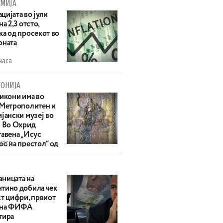
МИЈА
цијата во јули
на 2,3 отсто,
ка од просекот во
оната
часа
ОНИЈА
 икони има во
 Метрополитен и
јански музеј во
: Во Охрид
тавена „Исус
часа
с на престол“ од
ек
ницата на
тино добила чек
ст цифри, првиот
 на ФИФА
тира