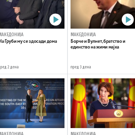
МАКЕДОНИЈА
МАКЕДОНИЈА
На Груби му се здосади дома
Борче и Вулнет, братство и
единство на жими мајка
пред 2 дена
пред 3 дена
МАКЕДОНИЈА
МАКЕДОНИЈА