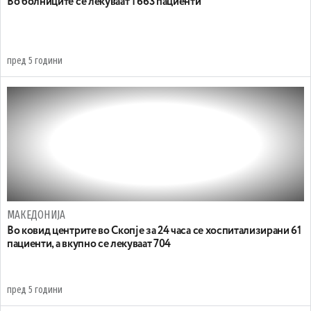
Во болниците се лекуваат 1 663 пациенти
пред 5 години
МАКЕДОНИЈА
Во ковид центрите во Скопје за 24 часа се хоспитализирани 61
пациенти, а вкупно се лекуваaт 704
пред 5 години