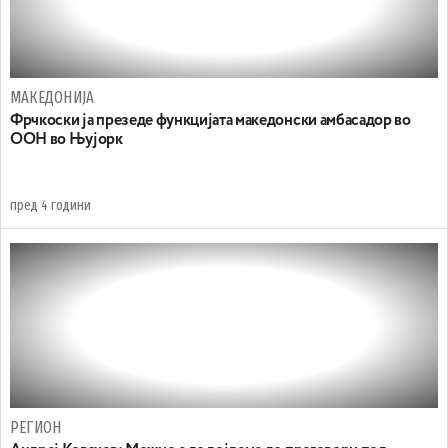
МАКЕДОНИЈА
Фрчкоски ја презеде функцијата македонски амбасадор во
ООН во Њујорк
пред 4 години
РЕГИОН