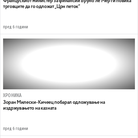
Францускиот министер за финансии Бруно ле Мер ги повика
трговците да го одложат „Црн петок“
пред 6 години
ХРОНИКА
Зоран Милески-Кичеец побарал одложување на
издржувањето на казната
пред 6 години