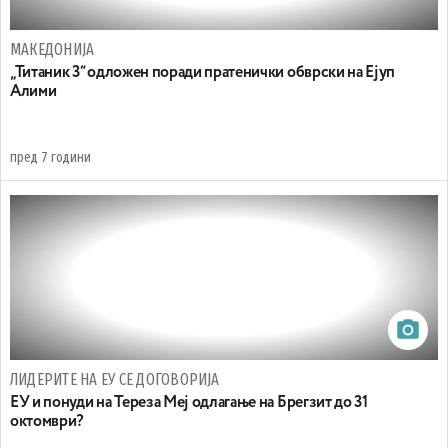
МАКЕДОНИЈА
„Титаник 3“ одложен поради пратенички обврски на Ејуп
Алими
пред 7 години
ЛИДЕРИТЕ НА ЕУ СЕ ДОГОВОРИЈА
ЕУ и понуди на Тереза Меј одлагање на Брегзит до 31
октомври?