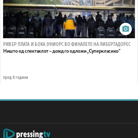
РИВЕР ПЛАТА И БОКА ЈУНИОРС ВО ФИНАЛЕТО НА ЛИБЕРТАДОРЕС
Ништо од спектаклот – дожд го одложи „Суперкласико“
пред 8 години