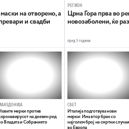
РЕГИОН
маски на отворено, а
Црна Гора прва во ре
превари и свадби
новозаболени, ќе ра
пред 5 години
МАКЕДОНИЈА
СВЕТ
Новите мерки против
Италија подготвува нови
коронавирусот на дневен ред
мерки: Има втор бран со
во Владата и Собранието
најголем број на смртни случа
во Европа