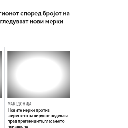
гионот според бројот на
згледуваат нови мерки
МАКЕДОНИЈА
Новите мерки против
ширењето на вирусот неделава
и
пред пратениците, гласањето
неизвесно