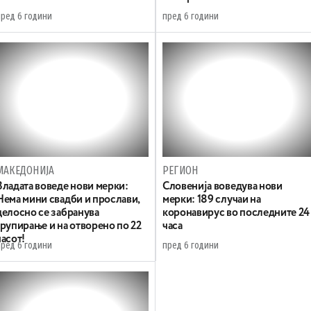
пред 6 години
пред 6 години
МАКЕДОНИЈА
РЕГИОН
Владата воведе нови мерки:
Словенија воведува нови
Нема мини свадби и прослави,
мерки: 189 случаи на
целосно се забранува
коронавирус во последните 24
групирање и на отворено по 22
часа
часот!
пред 6 години
пред 6 години