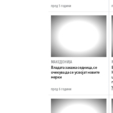
пред 5 години
МАКЕДОНИЈА
Владата закажа седница, се
очекува да се усвојат новите
мерки
пред 6 години