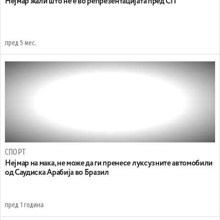
Нејмар жали што не е во репрезентацијата пред СП
пред 5 мес.
СПОРТ
Нејмар на мака, не може да ги пренесе луксузните автомобили
од Саудиска Арабија во Бразил
пред 1 година