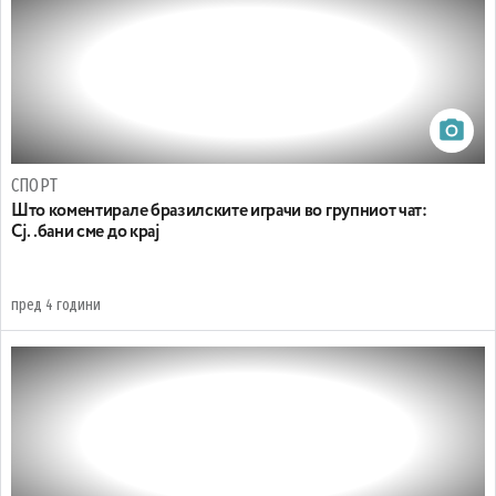
СПОРТ
Што коментирале бразилските играчи во групниот чат:
Сј..бани сме до крај
пред 4 години