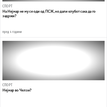
СПОРТ
На Нејмар не му се оди од ПСЖ, но дали клубот сака да го
задржи?
пред 4 години
СПОРТ
Нејмар во Челзи?