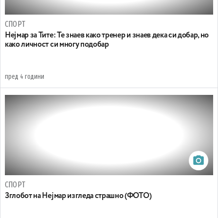
СПОРТ
Нејмар за Тите: Те знаев како тренер и знаев дека си добар, но
како личност си многу подобар
пред 4 години
СПОРТ
Зглобот на Нејмар изгледа страшно (ФОТО)