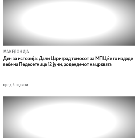
МАКЕДОНИЈА
Ден за историја: Дали Цариград томосот за МПЦ ќе го издаде
веќе на Педесетница 12 јуни, роденденот на црквата
пред 4 години