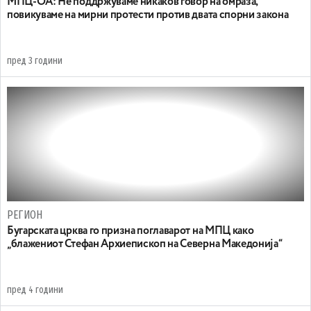
МПЦ-OA: Не поддржуваме никаков говор на омраза,
повикуваме на мирни протести против двата спорни закона
пред 3 години
РЕГИОН
Бугарската црква го призна поглаварот на МПЦ како
„блажениот Стефан Архиепископ на Cеверна Македонија“
пред 4 години