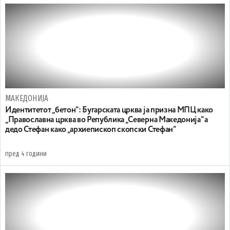
МАКЕДОНИЈА
Идентитетот „бетон“: Бугарската црква ја призна МПЦ како
„Православна црква во Република „Cеверна Македонија” а
дедо Стефан како „архиепископ скопски Стефан”
пред 4 години