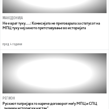
МАКЕДОНИЈА
Не е врат туку….: Комисијата не преговарала за статусот на
МПЦ туку нејзиното претставување во историјата
пред 4 години
РЕГИОН
Рускиот патријарх го нарече договорот меѓу МПЦ и СПЦ
„значаен историски настан“.