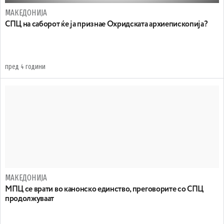
МАКЕДОНИЈА
СПЦ на саборот ќе ја признае Охридската архиепископија?
пред 4 години
МАКЕДОНИЈА
МПЦ се врати во канонско единство, преговорите со СПЦ
продолжуваат