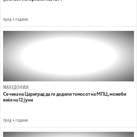
пред 4 години
МАКЕДОНИЈА
Се чека на Цариград да го додели томосот на МПЦ, можеби
веќе на 12 јуни
пред 4 години