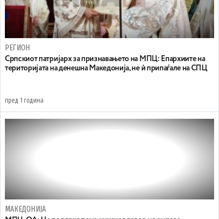
РЕГИОН
Српскиот патријарх за признавањето на МПЦ: Eпархиите нa
територијата на денешна Македонија, не ѝ припаѓале на СПЦ
пред 1 година
МАКЕДОНИЈА