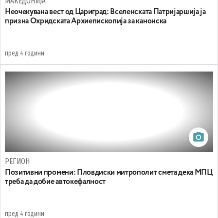
МАКЕДОНИЈА
Неочекувана вест од Цариград: Вселенската Патријаршија ја
призна Охридската Архиепископија за канонска
пред 4 години
РЕГИОН
Позитивни промени: Пловдиски митрополит смета дека МПЦ
треба да добие автокефалност
пред 4 години