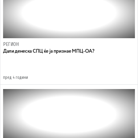
РЕГИОН
Дали денеска СПЦ ќе ја признае МПЦ-ОА?
пред 4 години