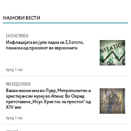
НАЈНОВИ ВЕСТИ
ЕКОНОМИЈА
Инфлацијата во јули падна на 2,3 отсто,
пониска од просекот во еврозоната
пред 1 час
МАКЕДОНИЈА
Вакви икони има во Лувр, Метрополитен и
христијански музеј во Атина: Во Охрид
претставена „Исус Христос на престол“ од
XIV век
пред 1 час