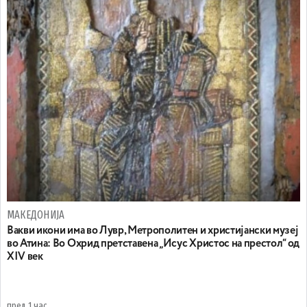
МАКЕДОНИЈА
Вакви икони има во Лувр, Метрополитен и христијански музеј
во Атина: Во Охрид претставена „Исус Христос на престол“ од
XIV век
пред 1 час