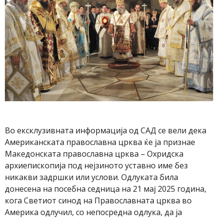
Во ексклузивната информација од САД се вели дека
Американската православна црква ќе ја признае
Македонската православна црква – Охридска
архиепископија под нејзиното уставно име без
никакви задршки или услови. Одлуката била
донесена на посебна седница на 21 мај 2025 година,
кога Светиот синод на Православната црква во
Америка одлучил, со непосредна одлука, да ја