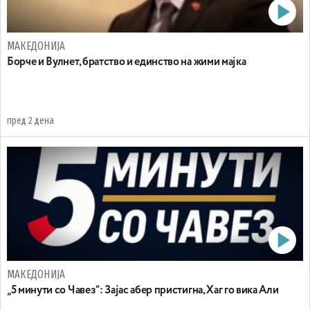
МАКЕДОНИЈА
Борче и Вулнет, братство и единство на жими мајка
пред 2 дена
МАКЕДОНИЈА
„5 минути со Чавез“: Зајас абер пристигна, Хаг го вика Али