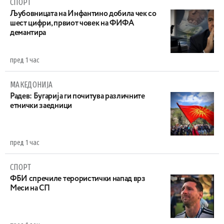
СПОРТ
Љубовницата на Инфантино добила чек со
шест цифри, првиот човек на ФИФА
демантира
пред 1 час
МАКЕДОНИЈА
Радев: Бугарија ги почитува различните
етнички заедници
пред 1 час
СПОРТ
ФБИ спречиле терористички напад врз
Меси на СП