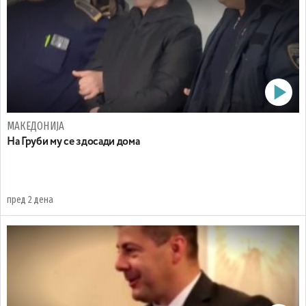
МАКЕДОНИЈА
На Груби му се здосади дома
пред 2 дена