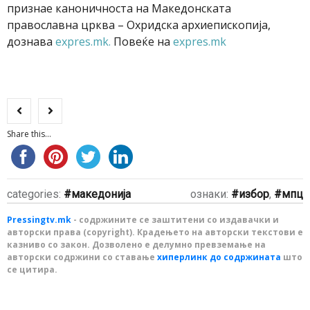
признае каноничноста на Македонската
православна црква – Охридска архиепископија,
дознава
expres.mk.
Повеќе на
еxpres.mk
Share this...
categories:
македонија
ознаки:
избор
,
мпц
Pressingtv.mk
- содржините се заштитени со издавачки и
авторски права (copyright). Крадењето на авторски текстови е
казниво со закон. Дозволено е делумно превземање на
авторски содржини со ставање
хиперлинк до содржината
што
се цитира.