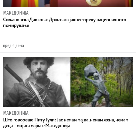
МАКЕДОНИЈА
Сиљановска Давкова: Државата јакнее преку националното
помирување
пред 6 дена
МАКЕДОНИЈА
Што говореше Питу Гули: Јас немам мајка, немам жена, немам
деца – мојата мајка е Македонија