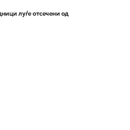
К
ници луѓе отсечени од