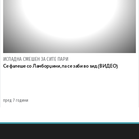
ИСПАДНА СМЕШЕН ЗА СИТЕ ПАРИ
Се фалеше со Ламборџини, па се заби во ѕид (ВИДЕО)
пред 7 години