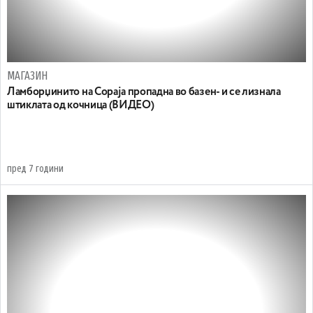
МАГАЗИН
Ламборџинито на Сораја пропадна во базен- и се лизнала
штиклата од кочница (ВИДЕО)
пред 7 години