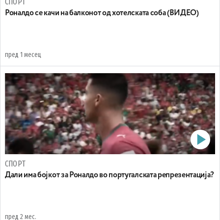
СПОРТ
Роналдо се качи на балконот од хотелската соба (ВИДЕО)
пред 1 месец
СПОРТ
Дали има бојкот за Роналдо во португалската репрезентација?
пред 2 мес.