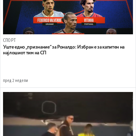
СПОРТ
Уште едно „признание“ за Роналдо: Избран е за капитен на
најлошиот тим на СП
пред 2 недели