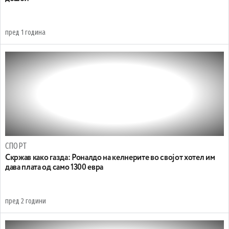
пред 1 година
СПОРТ
Скржав како газда: Роналдо на келнерите во својот хотел им
дава плата од само 1300 евра
пред 2 години