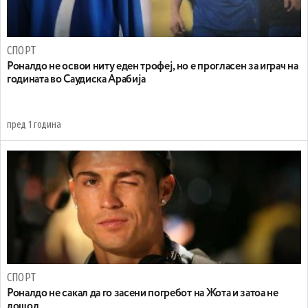
СПОРТ
Роналдо не освои ниту еден трофеј, но е прогласен за играч на
годината во Саудиска Арабија
пред 1 година
СПОРТ
Роналдо не сакал да го засени погребот на Жота и затоа не
дошол